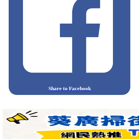
【10/1 10AM - 31/1 11:59AM】高鐵及酒店回贈 HK$78（APP
限定）
預訂1單高鐵及1單內地酒店並完成出行賺 1000 Trip Coins (約
HK$78)
*不適用於到店付款酒店。
更多詳情:
標籤:
中文(繁)
香港
熱話
買一送一
高鐵
Trip.com