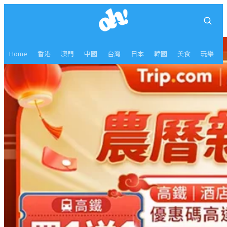
Home
香港
澳門
中國
台灣
日本
韓國
美食
玩樂