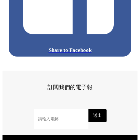
單逐一品嚐吧！
標籤:
Hong Kong
香港
葵廣美食
葵芳好去處
葵芳 / 青衣
葵
涌廣場
葵廣掃街
香港平民美食
慧食貓
鳩戟
呦呦鹿鳴布丁
燒