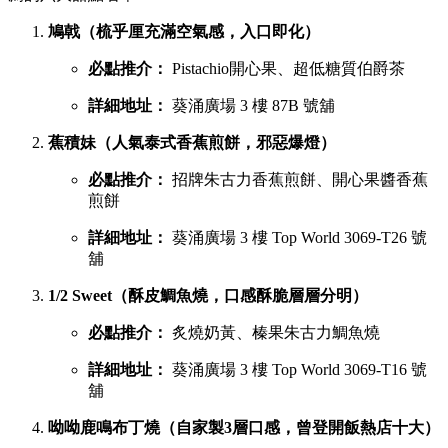
葵廣最強甜品 TOP 6 排行榜
吃完鹹食，當然要預留胃部空間品嚐甜品。以下是網民極力推
薦的六大甜點名單：