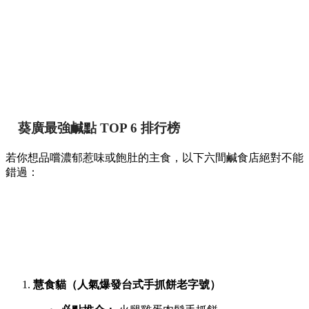
【葵廣掃街】網民熱推Top 12必食清單！最強鹹
甜點推介附詳細地址 🍢🥞
香港
By
May chan
on 07 Aug 2026
提到香港的平民美食聚集地，位於葵芳的葵涌廣場一直深受本
地人與遊客喜愛。商場內幾層樓密密麻麻開滿了上百間小食
店，初次到訪往往容易迷失在各條走廊中。