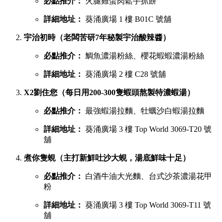
葵廣最強鹹點 TOP 6 排行榜
若你想品嚐濃郁惹味或飽肚的主食，以下六間鹹食店絕對不能
錯過：
慧食貓（人氣爆發台式手抓餅老字號）
必點推介：
火腿雞蛋肉鬆手抓餅