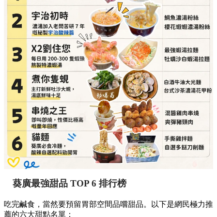
串燒之王（即叫即燒，性價比極高的童年回憶）
必點推介：
混醬雞肉串燒、爽彈豬頸肉
詳細地址：
葵涌廣場 3 樓 89B 號舖
貓麵（必食冷麵，酸辣自選配料勁開胃）
必點推介：
手撕雞拌麵、自選多餸刀削麵
詳細地址：
葵涌廣場 3 樓 Top World 3069-T18 號
舖