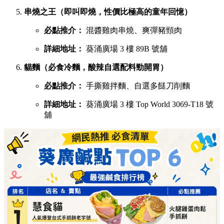
詳細地址：
葵涌廣場 1 樓 B01C 號舖
宇治初時（老闆苦研7年秘製宇治酸辣醬）
必點推介：
鯛魚濃湯粉絲、櫻花蝦蝦濃湯粉絲
詳細地址：
葵涌廣場 2 樓 C28 號舖
X2劉住您（每日用200-300隻蝦頭熬製特濃蝦湯）
必點推介：
最強蝦湯拉麵、牡蠣沙白蝦湯拉麵
詳細地址：
葵涌廣場 3 樓 Top World 3069-T20 號
舖
煮你隻蜆（主打新鮮吐沙大蜆，湯底鮮味十足）
必點推介：
白酒牛油大光麵、台式沙茶濃湯花甲
粉
詳細地址：
葵涌廣場 3 樓 Top World 3069-T11 號
舖