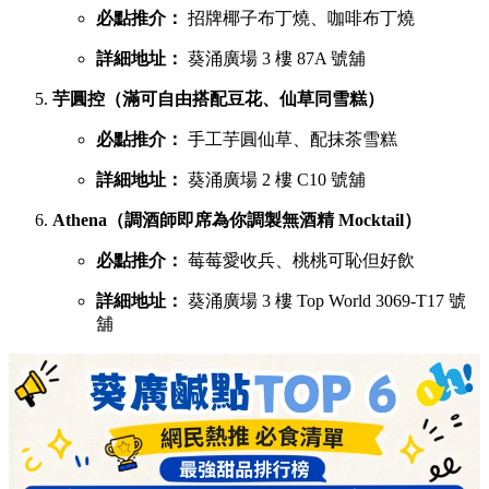
鳩戟（梳乎厘充滿空氣感，入口即化）
必點推介：
Pistachio開心果、超低糖質伯爵茶
詳細地址：
葵涌廣場 3 樓 87B 號舖
蕉積妹（人氣泰式香蕉煎餅，邪惡爆燈）
必點推介：
招牌朱古力香蕉煎餅、開心果醬香蕉
煎餅
詳細地址：
葵涌廣場 3 樓 Top World 3069-T26 號
舖
1/2 Sweet（酥皮鯛魚燒，口感酥脆層層分明）
必點推介：
炙燒奶黃、榛果朱古力鯛魚燒
詳細地址：
葵涌廣場 3 樓 Top World 3069-T16 號
舖
呦呦鹿鳴布丁燒（自家製3層口感，曾登開飯熱店十大）