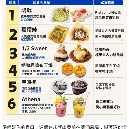
必點推介：
招牌椰子布丁燒、咖啡布丁燒
詳細地址：
葵涌廣場 3 樓 87A 號舖
芋圓控（滿可自由搭配豆花、仙草同雪糕）
必點推介：
手工芋圓仙草、配抹茶雪糕
詳細地址：
葵涌廣場 2 樓 C10 號舖
Athena（調酒師即席為你調製無酒精 Mocktail）
必點推介：
莓莓愛收兵、桃桃可恥但好飲
詳細地址：
葵涌廣場 3 樓 Top World 3069-T17 號
舖