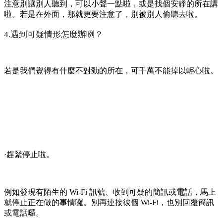
家裡的 Wi-Fi 密碼要設定得複雜一點啦，別用那種簡單的數字
組合。定期更換密碼，防止被別人破解啦。電腦、手機也要安
裝防毒軟體，防止病毒和惡意軟體入侵囉。
·快遞包裹要處理好喔。
收快遞的時候，上面有我們的姓名、電話、地址。用完之後，
可不能隨便亂丟啦。最好把個人資訊撕掉或用馬克筆塗掉啦。
·家人聊天要注意啦。
有時候一家人聊天，可能會說到一些敏感的話題啦。這時候要