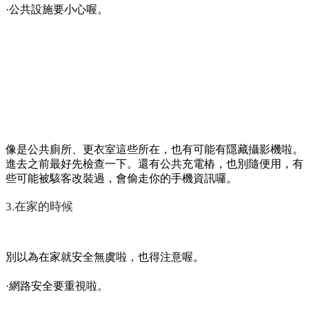
麼的。發動態的時候，也得把隱私權限設定好，別讓陌生人看
到啦。
假期嘛，大家都喜歡在網路上分享自己的生活。我嘛不例外
啦，有時候會拍一些美美的相片發到動態牆。但有一次，我差
點就落去網路的陷阱裡面啦。彼一日，我收到了一則私訊，講
我的相片被選中參加一個攝影比賽，讓我點擊連結填寫資訊。
我一開始還足歡喜咧，差點就點進去了。但突然間就感覺不對
勁，這個比賽我根本沒聽過，而且那個連結看起來也有夠可
疑。我趕緊上網查一下，果然是詐騙連結啦。若是點進去，說
不定我的個人資訊就全部被駭客偷走了。從彼以後，我再也不
敢隨便點擊陌生連結了，也提醒家人一定要小心啦。
·注意周圍環境啦。
在人多的所在，例如景點、百貨公司，要注意保管好自己的物
件啦。別讓小偷有機可乘。同時，也別隨便和陌生人透露自己
的資訊，說不定人家就是騙子咧。