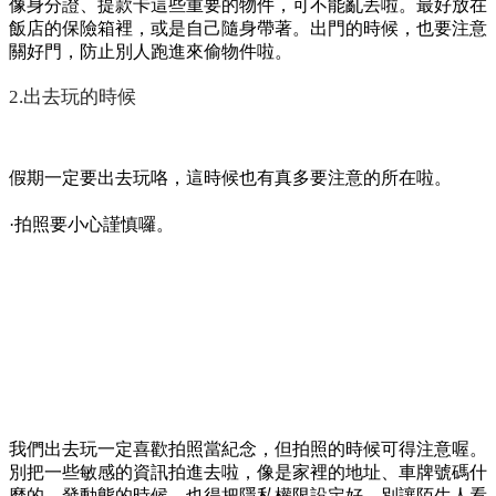
有一次我們在外面吃飯，那家餐廳有免費的公共 Wi-Fi。我老
公想連上 Wi-Fi 玩手遊，我趕緊把他攔下來。我跟他講，公共
Wi-Fi 超不安全的啦，很容易被駭客攻擊。駭客可以透過公共
Wi-Fi 偷走我們的個人資訊，甚至可以控制我們的裝置耶。我
老公一開始還不信，覺得我太龜毛。為了讓他相信，我就跟他
講我一個朋友的故事。我那朋友就是因為連接了公共 Wi-Fi，
結果手機被駭客入侵了，所有的照片、聯絡人資訊都被偷走
了。我老公聽了以後，嚇得趕緊把手機收起來了。從彼以後，
我們一家人都不敢隨便連公共 Wi-Fi 了。
·保管好個人物品唷。