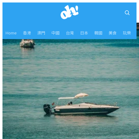
Home
香港
澳門
中國
台灣
日本
韓國
美食
玩樂