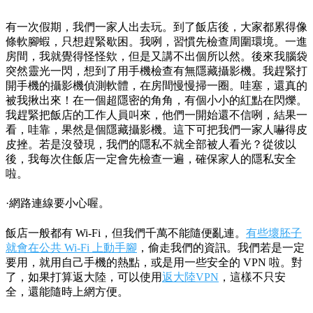
有一次假期，我們一家人出去玩。到了飯店後，大家都累得像
條軟腳蝦，只想趕緊歇困。我咧，習慣先檢查周圍環境。一進
房間，我就覺得怪怪欸，但是又講不出個所以然。後來我腦袋
突然靈光一閃，想到了用手機檢查有無隱藏攝影機。我趕緊打
開手機的攝影機偵測軟體，在房間慢慢掃一圈。哇塞，還真的
被我揪出來！在一個超隱密的角角，有個小小的紅點在閃爍。
我趕緊把飯店的工作人員叫來，他們一開始還不信咧，結果一
看，哇靠，果然是個隱藏攝影機。這下可把我們一家人嚇得皮
皮挫。若是沒發現，我們的隱私不就全部被人看光？從彼以
後，我每次住飯店一定會先檢查一遍，確保家人的隱私安全
啦。
·網路連線要小心喔。
飯店一般都有 Wi-Fi，但我們千萬不能隨便亂連。
有些壞胚子
就會在公共 Wi-Fi 上動手腳
，偷走我們的資訊。我們若是一定
要用，就用自己手機的熱點，或是用一些安全的 VPN 啦。對
了，如果打算返大陸，可以使用
返大陸VPN
，這樣不只安
全，還能隨時上網方便。