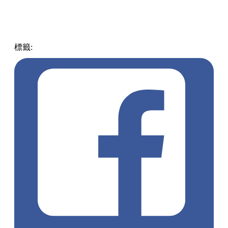
·核實情況啦。
若是不確定有無問題，可以找相關的機構或人員核實一下囉。
例如銀行的客服、電信業者的客服。他們能幫我們判斷有無是
詐騙啦。
·報警求助啦。
若是確定是遇到了詐騙或隱私被侵犯的情況，趕緊報警啦。警
察阿伯會幫我們解決問題，保護我們的權益啦。
假期是美好的，但保護家人隱私也不能馬虎啦。我們一起行動
起來，讓家人的假期更安全、更安心啦。