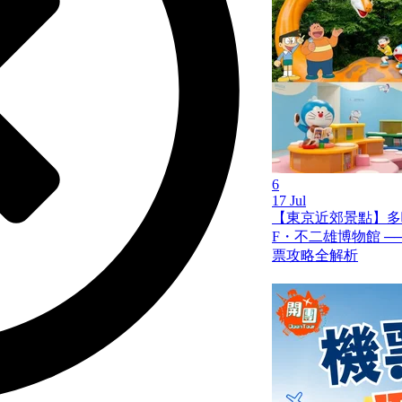
6
17 Jul
【東京近郊景點】多
F・不二雄博物館 ─
票攻略全解析