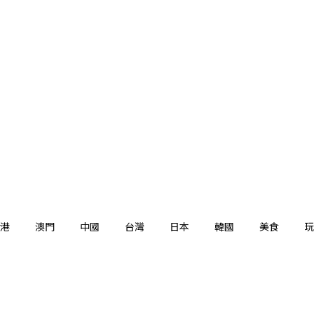
港
澳門
中國
台灣
日本
韓國
美食
玩