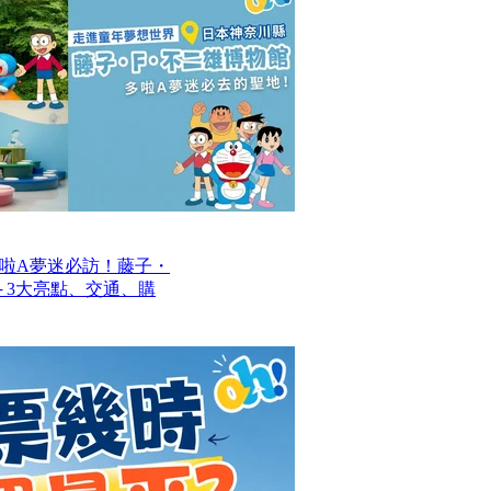
啦A夢迷必訪！藤子・
─ 3大亮點、交通、購