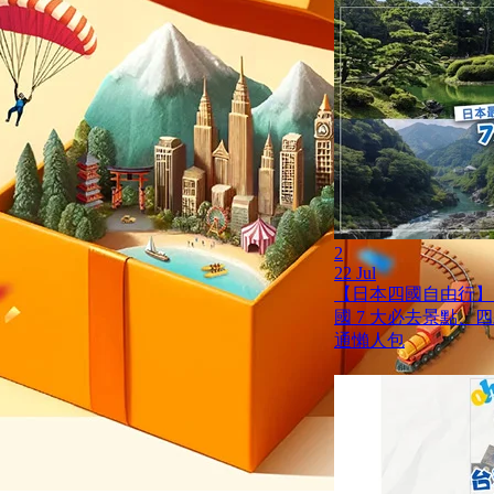
2
22 Jul
【日本四國自由行】
國 7 大必去景點、
通懶人包