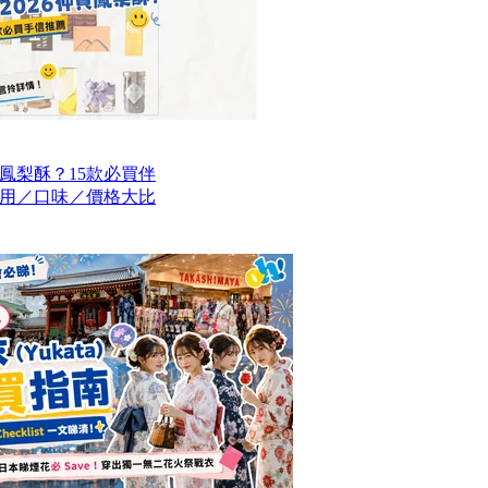
買鳳梨酥？15款必買伴
用／口味／價格大比