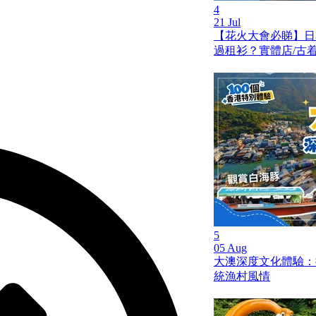
4
21 Jul
【花火大會必睇】日
過租衫？實體店/古着
5
05 Aug
大澳深度文化體驗：
統漁村風情