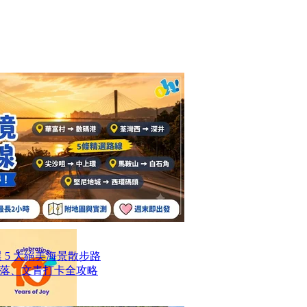
選 5 大絕美海景散步路
落、文青打卡全攻略