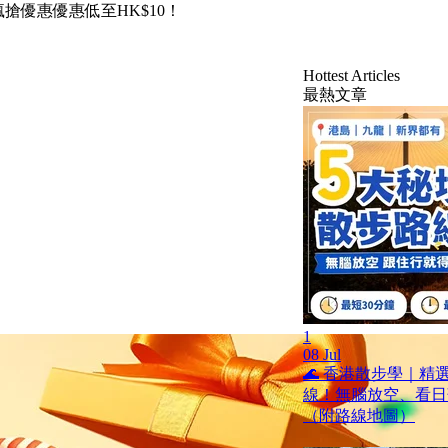
大瘋搶優惠優惠低至HK$10！
Hottest Articles
最熱文章
1
08 Jul
🌊 香港散步學｜精
線！無腦放空、看日
（附路線地圖）