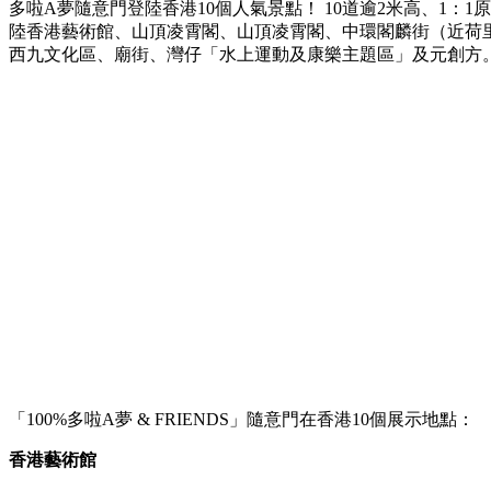
多啦A夢隨意門登陸香港10個人氣景點！
10
道逾
2
米高、
1
：
1
原
陸香港藝術館、山頂凌霄閣、山頂凌霄閣、中環閣麟街（近荷
西九文化區、廟街、灣仔「水上運動及康樂主題區」及元創方。F
「100%多啦A夢 & FRIENDS」隨意門在香港10個展示地點：
香港藝術館