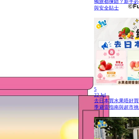
獨旅都揀錯？新手必
與安全貼士
5
22 Jul
去日本買水果唔好買
季避雷指南與超市挑