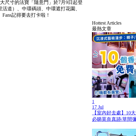
大尺寸的法寶「隨意門」於7月9日起登
里活道）、中環碼頭、中環遮打花園、
ans記得要去打卡啦！
Hottest Articles
最熱文章
1
17 Jul
【室內好去處】10
必睇莫奈真跡/草間彌