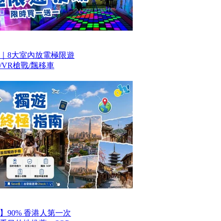
｜8大室內放電極限遊
VR槍戰/飄移車
】90% 香港人第一次