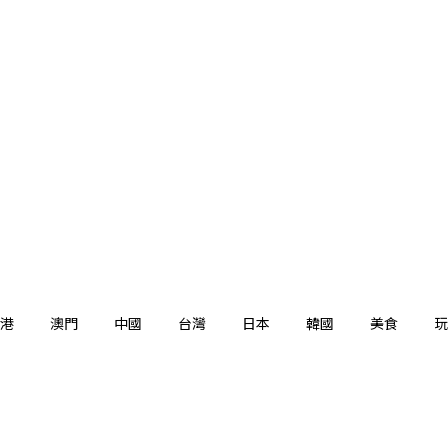
港
澳門
中國
台灣
日本
韓國
美食
玩