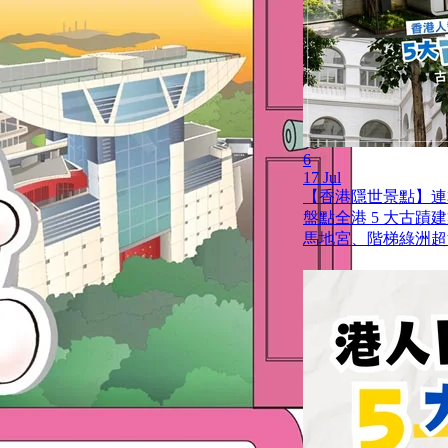
6
17 Jul
【香港隱世景點】連
盤點全港 5 大古蹟
馬地宮、階梯綠洲超