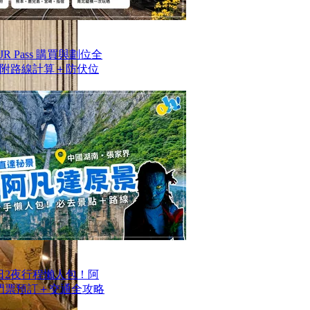
 Pass 購買與劃位全
附路線計算＋防伏位
日2夜行程懶人包！阿
/門票預訂＋交通全攻略