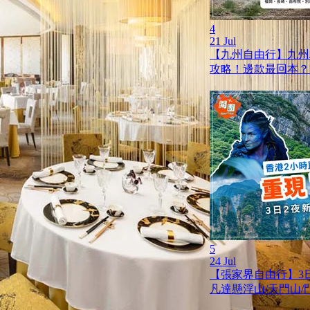
4
21 Jul
【九州自由行】九州JR
攻略！邊款最回本？
5
24 Jul
【張家界自由行】3
凡達懸浮山/天門山