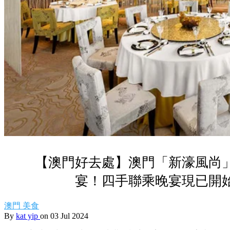
【澳門好去處】澳門「新濠風尚
宴！四手聯乘晚宴現已開
澳門
美食
By
kat yip
on 03 Jul 2024