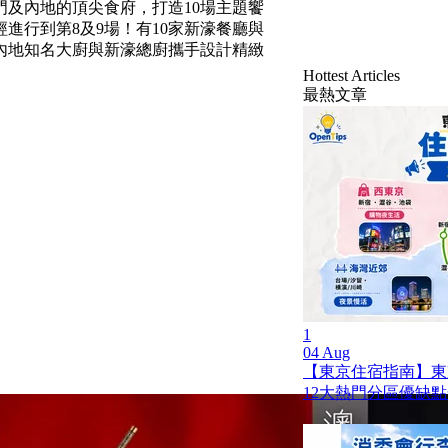
門及內地的頂尖食府，打造10場主題饗
經進行到第8及9場！有10家新濠餐廳與
內地知名大廚與新濠總廚攜手設計精緻
Hottest Articles
最熱文章
1
04 Aug
【東京住宿指南】東
12大熱門分區優缺