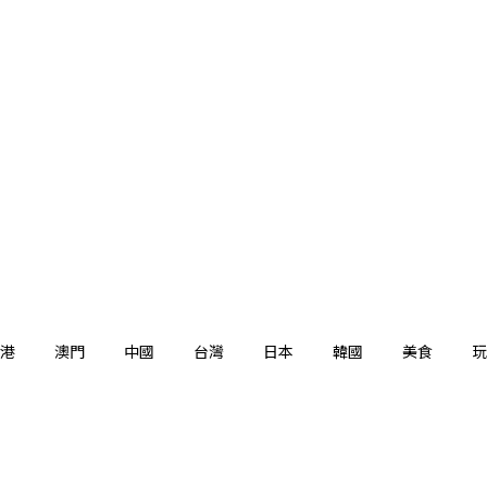
港
澳門
中國
台灣
日本
韓國
美食
玩