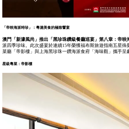
「帝映海派時珍」：粵滬美食的極致饗宴
澳門「新濠風尚」推出「黑珍珠鑽級餐廳巡宴」第八章：帝映
派四季珍味。此次盛宴於連續15年榮獲福布斯旅遊指南五星殊
菜廳「帝影樓」與上海黑珍珠一鑽海派食府「海味觀」攜手呈
星級粵菜：帝影樓