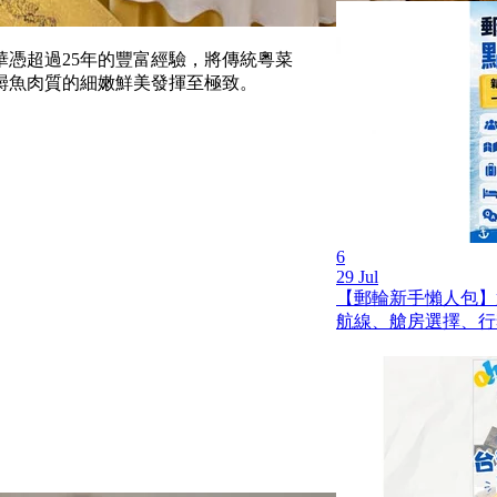
華憑超過25年的豐富經驗，將傳統粵菜
鱘魚肉質的細嫩鮮美發揮至極致。
6
29 Jul
【郵輪新手懶人包】
航線、艙房選擇、行