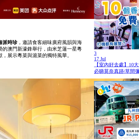
海派時珍
，邀請食客細味廣府風韻與海
榮的澳門新濠鋒舉行，由米芝蓮一星粵
3
獻，展示粵菜與滬菜的獨特風華。
17 Jul
【室內好去處】10
必睇莫奈真跡/草間彌