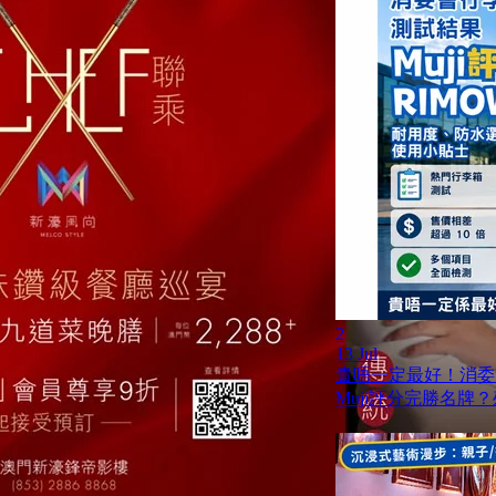
2
13 Jul
貴唔一定最好！消委
Muji評分完勝名牌