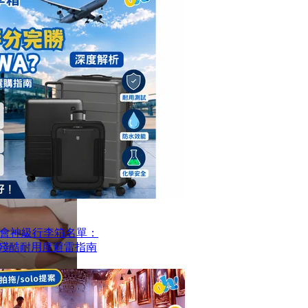
會神級行李箱名單：
？殘酷耐用度避雷指南