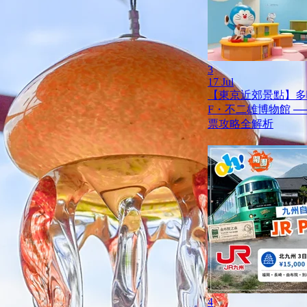
3
17 Jul
【東京近郊景點】多
F・不二雄博物館 ─
票攻略全解析
4