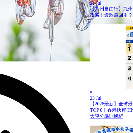
21 Jul
【九州自由行】九州JR
攻略！邊款最回本？
5
23 Jul
【2026最新】全球
TOP 8！香港快運 HK 
大評分準則解析