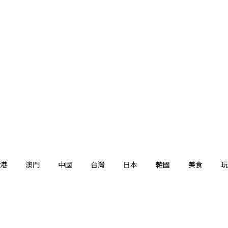
港
澳門
中國
台灣
日本
韓國
美食
玩