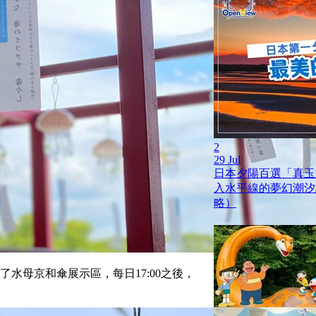
2
29 Jul
日本夕陽百選「真玉
入水平線的夢幻潮汐
略）
了水母京和傘展示區，每日17:00之後，