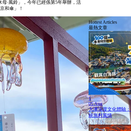
母·風鈴」，今年已經係第5年舉辦，活
母京和傘」！
Hottest Articles
最熱文章
1
05 Aug
大澳深度文化體驗：
統漁村風情