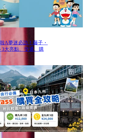
啦A夢迷必訪！藤子・
─ 3大亮點、交通、購