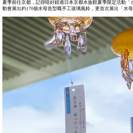
夏季前往京都，記得唔好錯過日本京都水族館夏季限定活動「水
動會展出約170個水母造型嘅手工玻璃風鈴，更首次展出「水