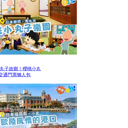
丸子故鄉！櫻桃小丸
及交通門票懶人包