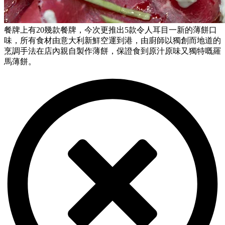
餐牌上有20幾款餐牌，今次更推出5款令人耳目一新的薄餅口
味，所有食材由意大利新鮮空運到港，由廚師以獨創而地道的
烹調手法在店內親自製作薄餅，保證食到原汁原味又獨特嘅羅
馬薄餅。