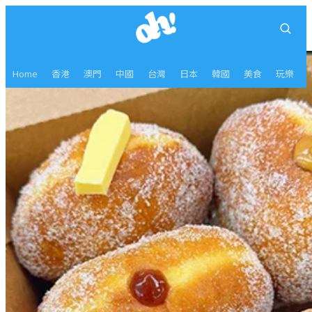
Home
香港
澳門
中國
台灣
日本
韓國
美食
玩樂