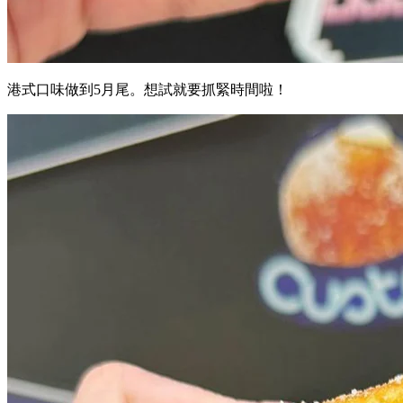
港式口味做到5月尾。想試就要抓緊時間啦！