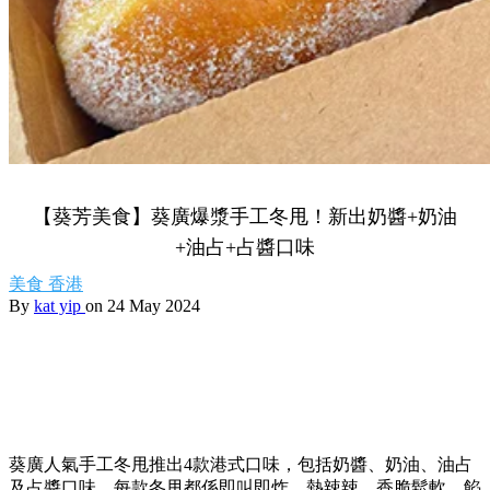
【葵芳美食】葵廣爆漿手工冬甩！新出奶醬+奶油
+油占+占醬口味
美食
香港
By
kat yip
on 24 May 2024
葵廣人氣手工冬甩推出4款港式口味，包括奶醬、奶油、油占
及占醬口味。每款冬甩都係即叫即炸，熱辣辣，香脆鬆軟，餡