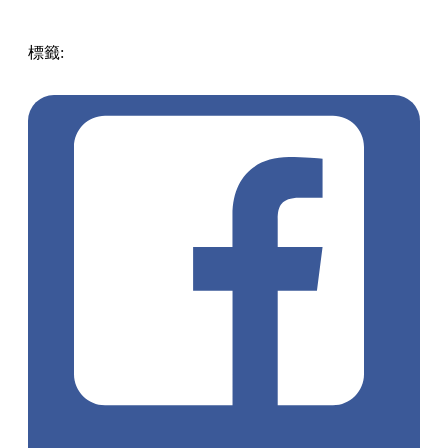
標籤:
中文(繁)
香港
美食
人氣美食
香港美食
掃街
冬甩
葵廣
美食
葵芳美食
葵廣
葵芳 / 青衣