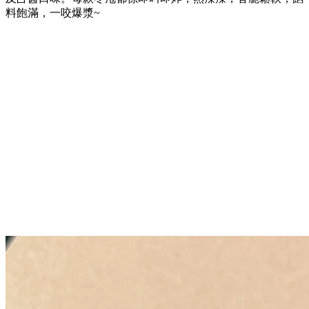
料飽滿，一咬爆漿~