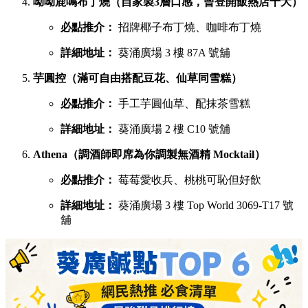
呦呦鹿鳴布丁燒（自家製3層口感，曾登開飯熱店十大）
必點推介：
招牌椰子布丁燒、咖啡布丁燒
詳細地址：
葵涌廣場 3 樓 87A 號舖
芋圓控（滿可自由搭配豆花、仙草同雪糕）
必點推介：
手工芋圓仙草、配抹茶雪糕
詳細地址：
葵涌廣場 2 樓 C10 號舖
Athena（調酒師即席為你調製無酒精 Mocktail）
必點推介：
莓莓愛收兵、桃桃可恥但好飲
詳細地址：
葵涌廣場 3 樓 Top World 3069-T17 號
舖