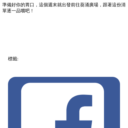
準備好你的胃口，這個週末就出發前往葵涌廣場，跟著這份清
單逐一品嚐吧！
標籤:
Hong Kong
香港
葵廣美食
葵芳好去處
葵芳 / 青衣
葵
涌廣場
葵廣掃街
香港平民美食
慧食貓
鳩戟
呦呦鹿鳴布丁
燒