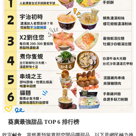
葵廣最強甜品 TOP 6 排行榜
吃完鹹食，當然要預留胃部空間品嚐甜品。以下是網民極力推