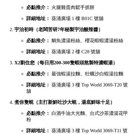
必點推介：
火腿雞蛋肉鬆手抓餅
詳細地址：
葵涌廣場 1 樓 B01C 號舖
宇治初時（老闆苦研7年秘製宇治酸辣醬）
必點推介：
鯛魚濃湯粉絲、櫻花蝦蝦濃湯粉絲
詳細地址：
葵涌廣場 2 樓 C28 號舖
X2劉住您（每日用200-300隻蝦頭熬製特濃蝦湯）
必點推介：
最強蝦湯拉麵、牡蠣沙白蝦湯拉麵
詳細地址：
葵涌廣場 3 樓 Top World 3069-T20 號
舖
煮你隻蜆（主打新鮮吐沙大蜆，湯底鮮味十足）
必點推介：
白酒牛油大光麵、台式沙茶濃湯花甲
粉
詳細地址：
葵涌廣場 3 樓 Top World 3069-T11 號