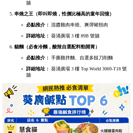
舖
串燒之王（即叫即燒，性價比極高的童年回憶）
必點推介：
混醬雞肉串燒、爽彈豬頸肉
詳細地址：
葵涌廣場 3 樓 89B 號舖
貓麵（必食冷麵，酸辣自選配料勁開胃）
必點推介：
手撕雞拌麵、自選多餸刀削麵
詳細地址：
葵涌廣場 3 樓 Top World 3069-T18 號
舖