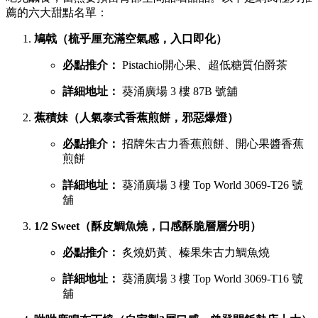
薦的六大甜點名單：
鳩戟（梳乎厘充滿空氣感，入口即化）
必點推介：
Pistachio開心果、超低糖質伯爵茶
詳細地址：
葵涌廣場 3 樓 87B 號舖
蕉積妹（人氣泰式香蕉煎餅，邪惡爆燈）
必點推介：
招牌朱古力香蕉煎餅、開心果醬香蕉
煎餅
詳細地址：
葵涌廣場 3 樓 Top World 3069-T26 號
舖
1/2 Sweet（酥皮鯛魚燒，口感酥脆層層分明）
必點推介：
炙燒奶黃、榛果朱古力鯛魚燒
詳細地址：
葵涌廣場 3 樓 Top World 3069-T16 號
舖