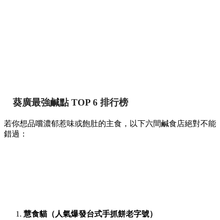
葵廣最強鹹點 TOP 6 排行榜
若你想品嚐濃郁惹味或飽肚的主食，以下六間鹹食店絕對不能
錯過：
慧食貓（人氣爆發台式手抓餅老字號）