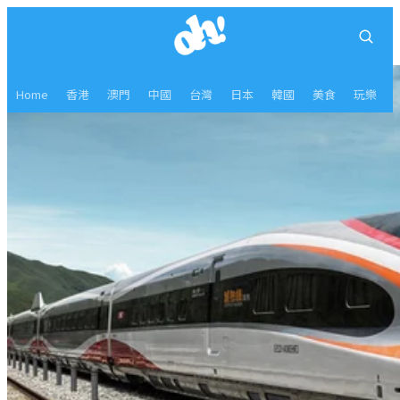
Home
香港
澳門
中國
台灣
日本
韓國
美食
玩樂