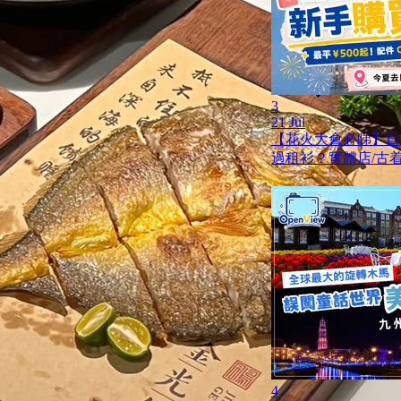
3
21 Jul
【花火大會必睇】日
過租衫？實體店/古着
4