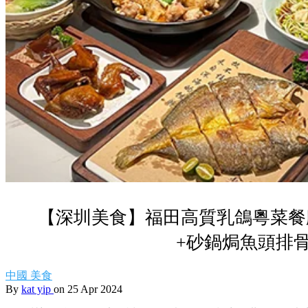
【深圳美食】福田高質乳鴿粵菜餐
+砂鍋焗魚頭排
中國
美食
By
kat yip
on 25 Apr 2024