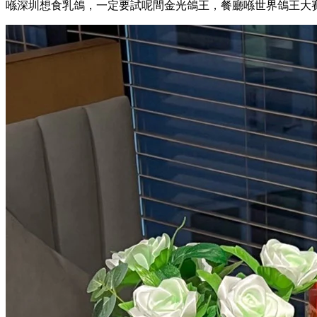
喺深圳想食乳鴿，一定要試呢間金光鴿王，餐廳喺世界鴿王大