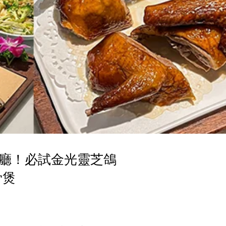
廳！必試金光靈芝鴿
骨煲