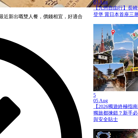
03 Aug
【九州自由行】長崎
登堡 賞日本首座三
 最近新出嘅雙人餐，價錢相宜，好適合
5
05 Aug
【2026獨遊終極指南
獨旅都揀錯？新手必
與安全貼士