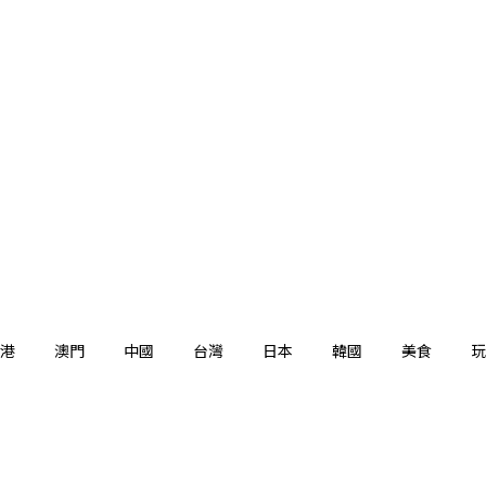
港
澳門
中國
台灣
日本
韓國
美食
玩