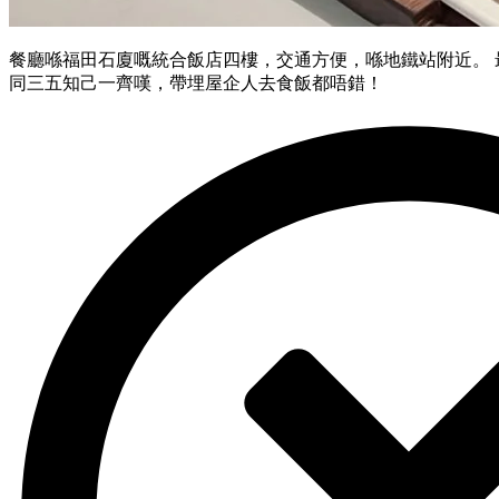
餐廳喺福田石廈嘅統合飯店四樓，交通方便，喺地鐵站附近。
同三五知己一齊嘆，帶埋屋企人去食飯都唔錯！