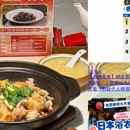
2
05 Aug
【香港美食】網友票
TOP 8」！從傳統
次看（附餃子人格測