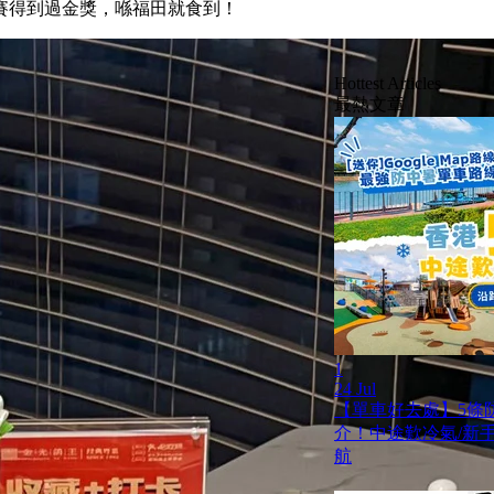
賽得到過金獎，喺福田就食到！
Hottest Articles
最熱文章
1
24 Jul
【單車好去處】5條
介！中途歎冷氣/新手啱踩
航