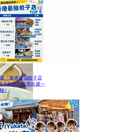
選「香港最強餃子店
魚湯大餃到新派黑松露一
驗）