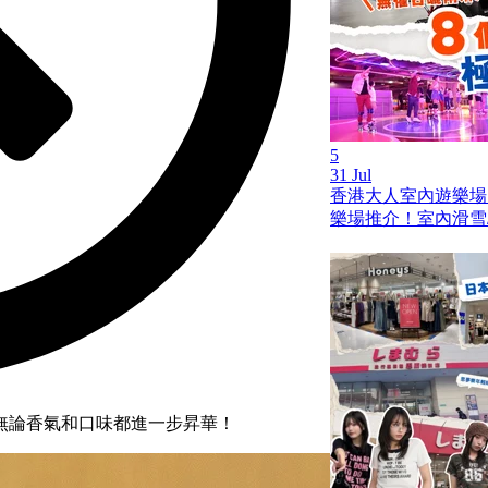
5
31 Jul
香港大人室內遊樂場
樂場推介！室內滑雪/
無論香氣和口味都進一步昇華！