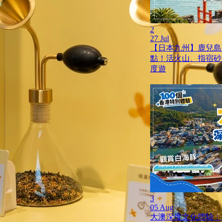
2
27 Jul
【日本九州】鹿兒島薩
點！活火山、指宿砂
度遊
3
05 Aug
大澳深度文化體驗：