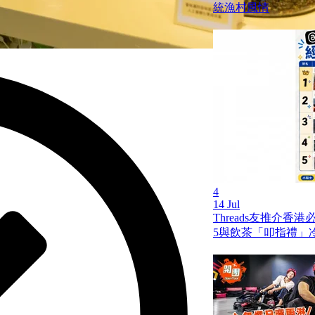
統漁村風情
4
14 Jul
Threads友推介香
5與飲茶「叩指禮」