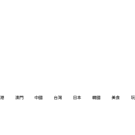
港
澳門
中國
台灣
日本
韓國
美食
玩