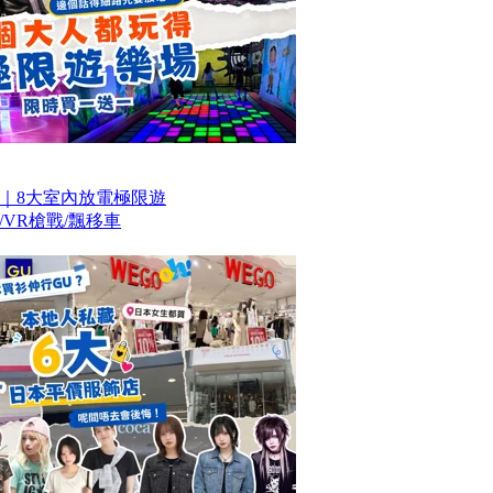
｜8大室內放電極限遊
VR槍戰/飄移車