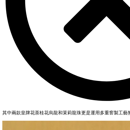
其中兩款皇牌花茶桂花烏龍和茉莉龍珠更是運用多重窨製工藝