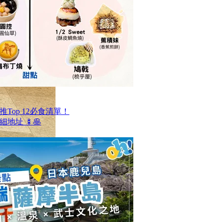
Top 12必食清單！
地址 🍢🥞