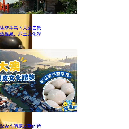
摩半島 5 大必去景
蒸溫泉、武士文化深
探索香港威尼斯的傳