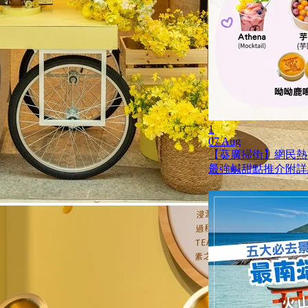
1
07 Aug
【葵廣掃街】網民熱推
最強鹹甜點推介附詳細