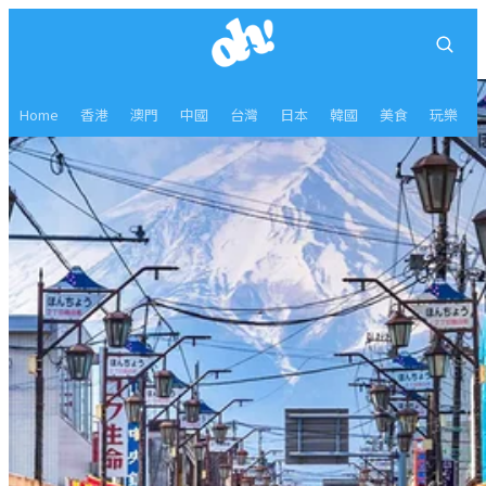
Home
香港
澳門
中國
台灣
日本
韓國
美食
玩樂