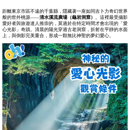
距離東京市區不遠的千葉縣，隱藏著一座如同吉卜力奇幻世界
般的世外桃源——
清水溪流廣場（龜岩洞窟）
。這裡最受攝影
愛好者與旅遊達人推崇的，莫過於在特定時間才會出現的「愛
心光影」奇蹟。清晨的陽光穿過古老洞窟，折射在平靜的水面
上，與倒影完美重合，形成一顆無比神聖的夢幻愛心。