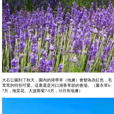
大石公園到了秋天，園內的掃帚草（地膚）會變為赤紅色，毛
茸茸的特別可愛。這裏還是河口湖香草節的會場。（薰衣草6-
7月，海棠花、大波斯菊7-9月，10月有地膚）