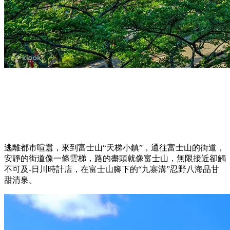
逃離都市喧囂，來到富士山“天梯小鎮”，通往富士山的街道，
安靜的街道像一條雲梯，路的盡頭就像富士山，無限接近卻觸
不可及-日川時計店，在富士山腳下的“九寨溝”忍野八海品甘
甜清泉。