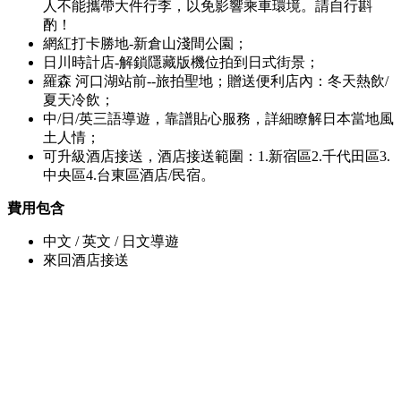
人不能攜帶大件行李，以免影響乘車環境。請自行斟
酌！
網紅打卡勝地-新倉山淺間公園；
日川時計店-解鎖隱藏版機位拍到日式街景；
羅森 河口湖站前--旅拍聖地；贈送便利店內：冬天熱飲/
夏天冷飲；
中/日/英三語導遊，靠譜貼心服務，詳細瞭解日本當地風
土人情；
可升級酒店接送，酒店接送範圍：1.新宿區2.千代田區3.
中央區4.台東區酒店/民宿。
費用包含
中文 / 英文 / 日文導遊
來回酒店接送