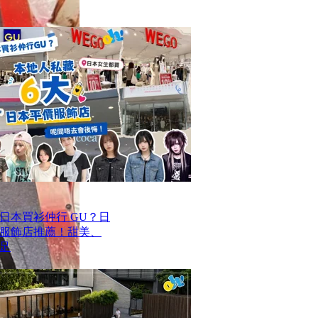
去日本買衫仲行 GU？日
價服飾店推薦！甜美、
足