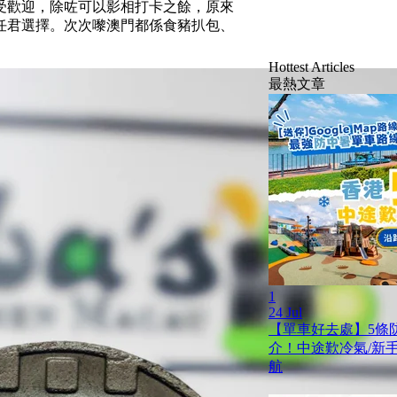
受歡迎，除咗可以影相打卡之餘，原來
任君選擇。次次嚟澳門都係食豬扒包、
Hottest Articles
最熱文章
1
24 Jul
【單車好去處】5條
介！中途歎冷氣/新手啱踩
航