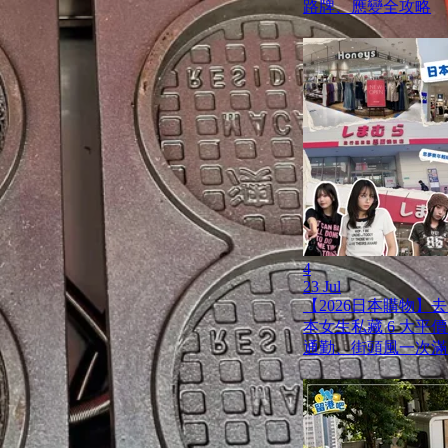
路牌、應變全攻略
4
23 Jul
【2026日本購物】
本女生私藏 6 大平
通勤、街頭風一次滿