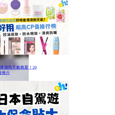
香港濕熱天氣救星！20
妝推介