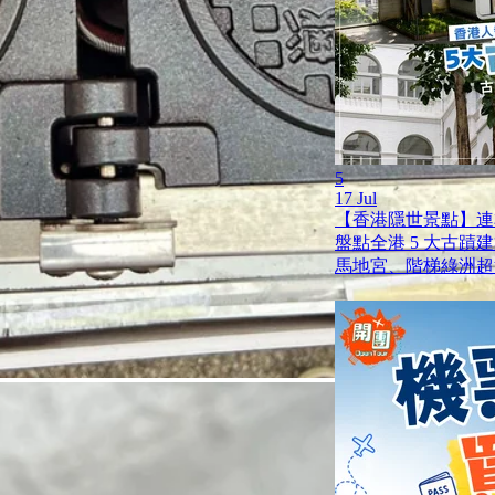
5
17 Jul
【香港隱世景點】連
盤點全港 5 大古蹟
馬地宮、階梯綠洲超