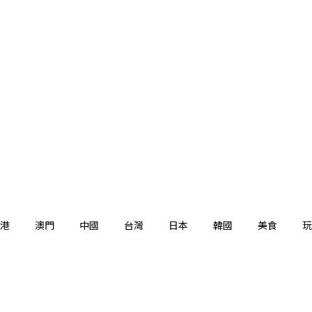
港
澳門
中國
台灣
日本
韓國
美食
玩