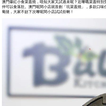
澳門爆紅小食渠蓋燒，唔知大家又試過未呢？近嚟嘅渠蓋特別
仲可以食落肚。澳門呢間小店就首創「坑渠蓋燒」，多款口味
葡撻，大家不妨下次嚟呢間小店試試佢喇！