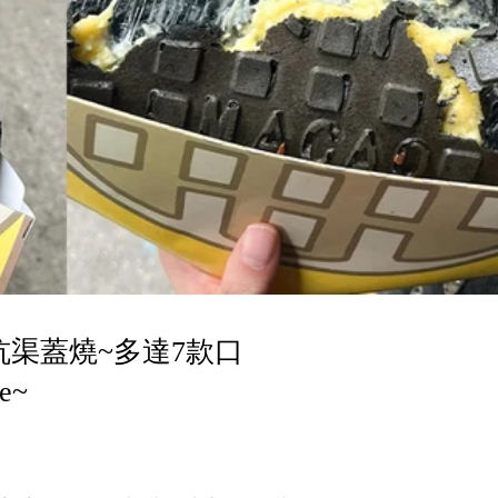
渠蓋燒~多達7款口
e~