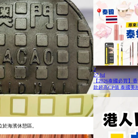
2
27 Jul
【2026泰國必買】
款超高CP值 泰國美
位於海濱休憩區。