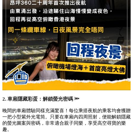
2. 車廂隱藏彩蛋：解鎖螢光密碼 🔦
晚間的車廂體驗同樣充滿驚喜！每位乘搭夜航的乘客均會獲贈
一把小型紫外光電筒。只要在車廂內四周照射，便能解鎖隱藏
的螢光圖案與密碼，非常適合親子同樂，享受高空尋寶的樂
趣。