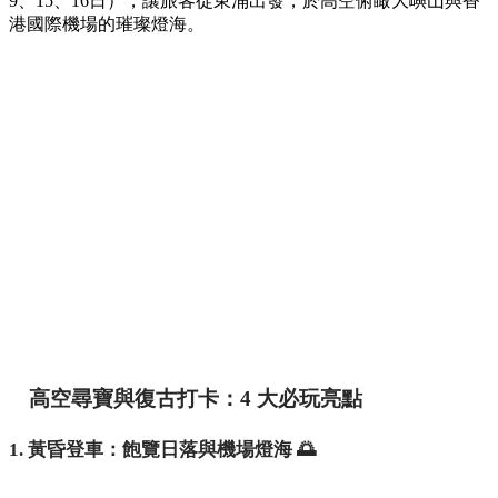
9、15、16日），讓旅客從東涌出發，於高空俯瞰大嶼山與香
港國際機場的璀璨燈海。
高空尋寶與復古打卡：4 大必玩亮點
1. 黃昏登車：飽覽日落與機場燈海 🌅