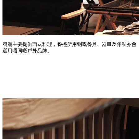
餐廳主要提供西式料理，餐檯所用到嘅餐具、器皿及傢私亦會
選用唔同嘅戶外品牌。