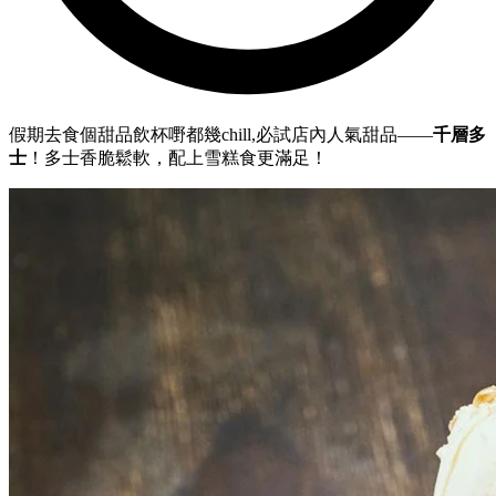
假期去食個甜品飲杯嘢都幾chill,必試店內人氣甜品——
千層多
士
！多士香脆鬆軟，配上雪糕食更滿足！