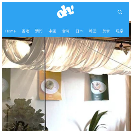
Home
香港
澳門
中國
台灣
日本
韓國
美食
玩樂