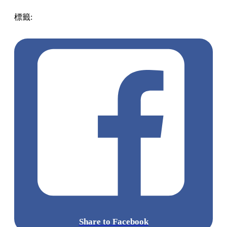
標籤:
中文(繁)
香港
美食
cafe
香港美食
香港cafe
打卡cafe
紅
磡 / 土瓜灣 / 九龍城
啟德美食
啟德好去處
Share to Facebook