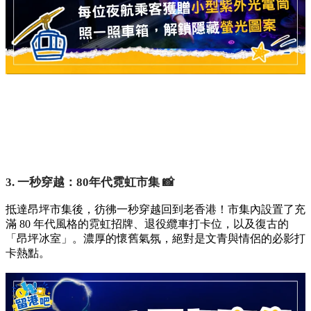
3. 一秒穿越：80年代霓虹市集 📸
抵達昂坪市集後，彷彿一秒穿越回到老香港！市集內設置了充
滿 80 年代風格的霓虹招牌、退役纜車打卡位，以及復古的
「昂坪冰室」。濃厚的懷舊氣氛，絕對是文青與情侶的必影打
卡熱點。