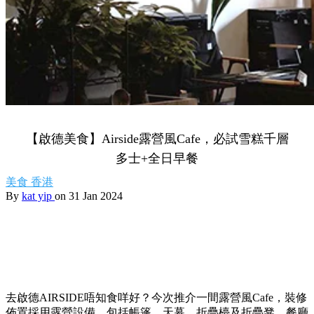
【啟德美食】Airside露營風Cafe，必試雪糕千層
多士+全日早餐
美食
香港
By
kat yip
on 31 Jan 2024
去啟德AIRSIDE唔知食咩好？今次推介一間露營風Cafe，裝修
佈置採用露營設備，包括帳篷、天幕、折疊檯及折疊凳。餐廳