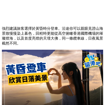
強烈建議旅客選擇於黃昏時分登車。沿途你可以親眼見證山海
景致慢慢染上暮色，回程時更能從高空俯瞰香港國際機場的璀
璨燈海，以及首度亮燈的天壇大佛，同一條纜車線，日夜風景
截然不同。