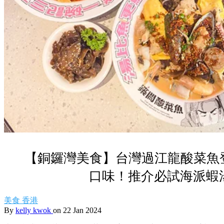
【銅鑼灣美食】台灣過江龍酸菜魚
口味！推介必試海派蝦
美食
香港
By
kelly kwok
on 22 Jan 2024