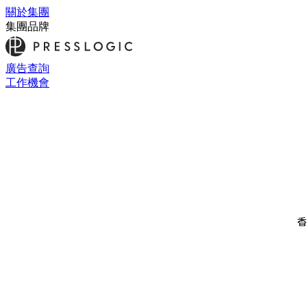
關於集團
集團品牌
廣告查詢
工作機會
香