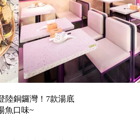
登陸銅鑼灣！7款湯底
湯魚口味~