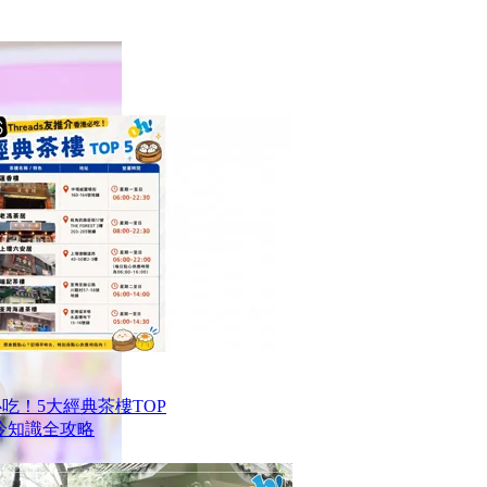
港必吃！5大經典茶樓TOP
冷知識全攻略