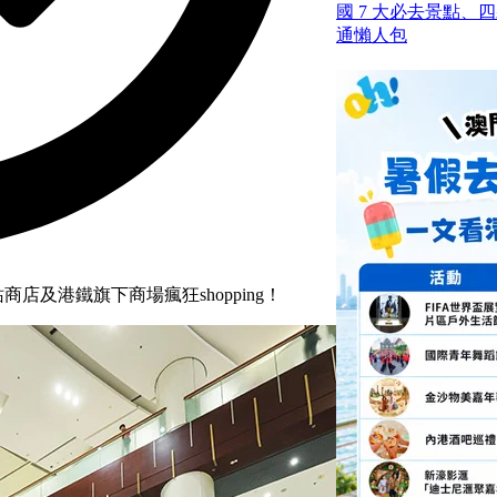
國 7 大必去景點、
通懶人包
店及港鐵旗下商場瘋狂shopping！