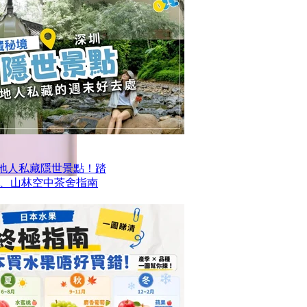
本地人私藏隱世景點！踏
、山林空中茶舍指南