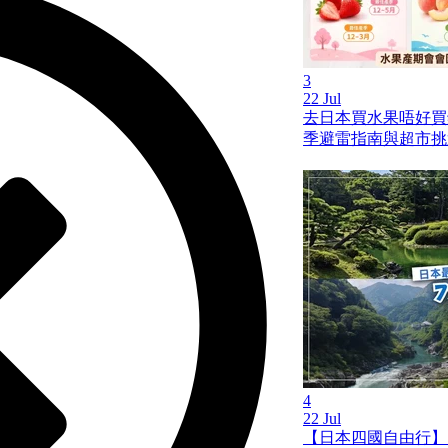
3
22 Jul
去日本買水果唔好買
季避雷指南與超市挑
4
22 Jul
【日本四國自由行】