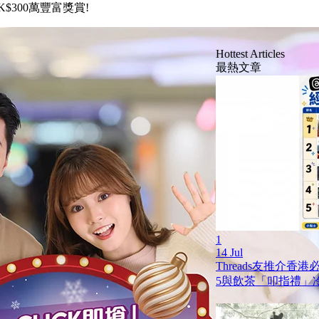
$300萬豐富獎賞!
Hottest Articles
最熱文章
1
14 Jul
Threads友推介香
5與飲茶「叩指禮」