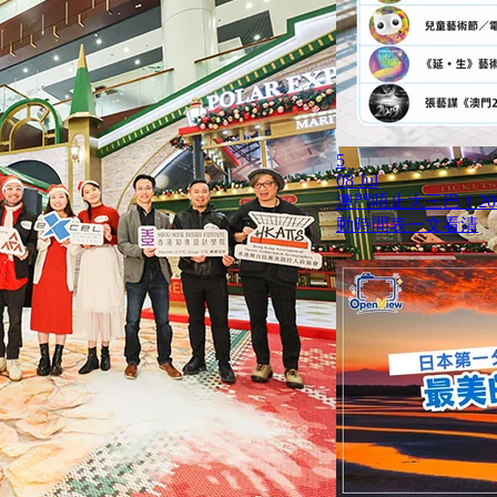
5
08 Jul
澳門唔止大三巴！20
動時間表一文看清