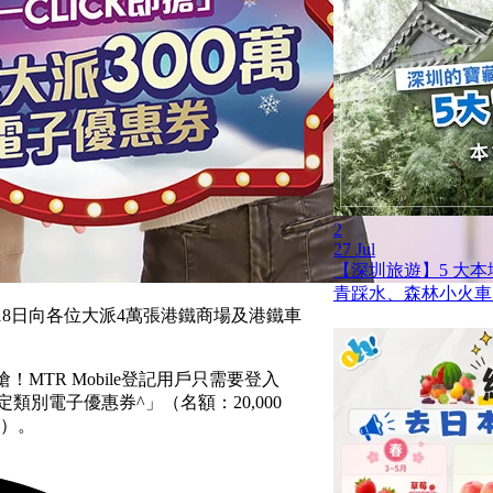
2
27 Jul
【深圳旅遊】5 大
青踩水、森林小火車
月18日向各位大派4萬張港鐵商場及港鐵車
！MTR Mobile登記用戶只需要登入
指定類別電子優惠券^」（名額：20,000
份）。