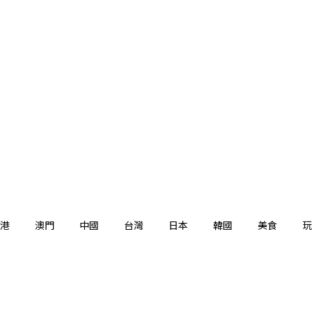
港
澳門
中國
台灣
日本
韓國
美食
玩