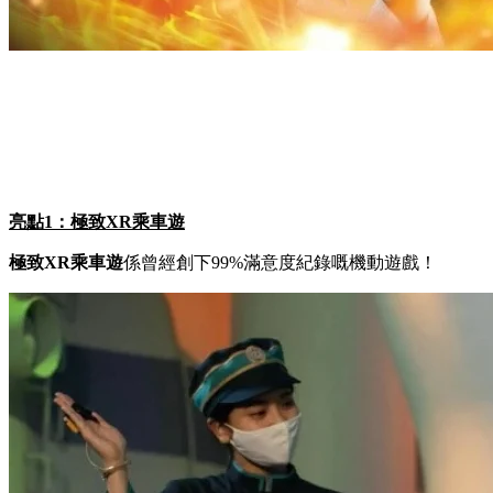
亮點1：極致XR乘車遊
極致XR乘車遊
係曾經創下99%滿意度紀錄嘅機動遊戲！