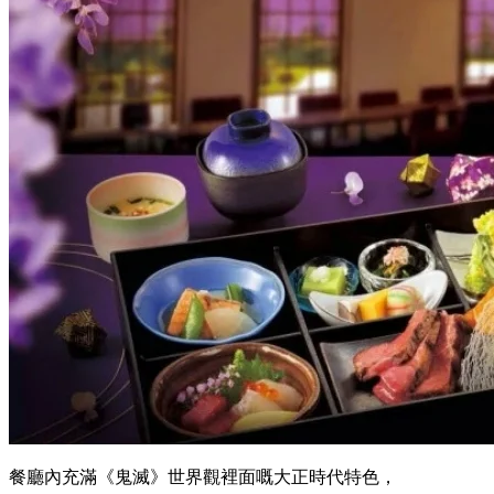
餐廳內充滿《鬼滅》世界觀裡面嘅大正時代特色，