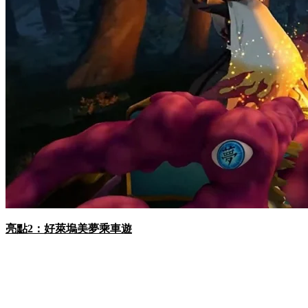
亮點2：好萊塢美夢乘車遊