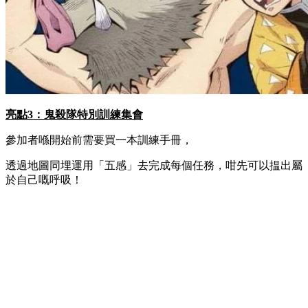
亮點3：鬼殺隊特別訓練集會
參加者喺開始前需要買一本訓練手冊，
透過地圖同埋運用「五感」去完成每個任務，咁先可以揾出屬
於自己嘅呼吸！