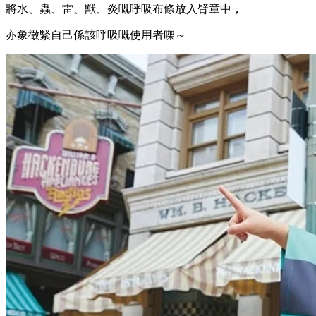
將水、蟲、雷、獸、炎嘅呼吸布條放入臂章中，
亦象徵緊自己係該呼吸嘅使用者㗎～