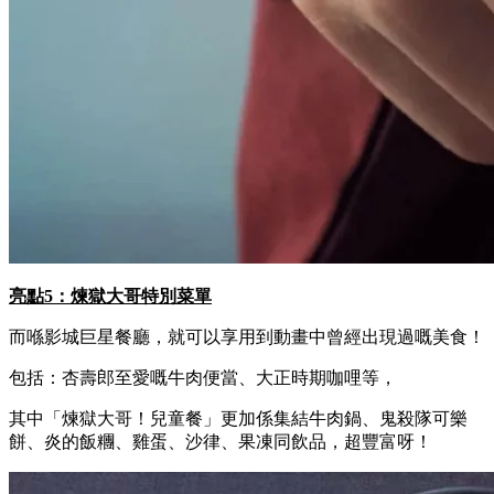
亮點5：煉獄大哥特別菜單
而喺影城巨星餐廳，就可以享用到動畫中曾經出現過嘅美食！
包括：杏壽郎至愛嘅牛肉便當、大正時期咖哩等，
其中「煉獄大哥！兒童餐」更加係集結牛肉鍋、鬼殺隊可樂
餅、炎的飯糰、雞蛋、沙律、果凍同飲品，超豐富呀！