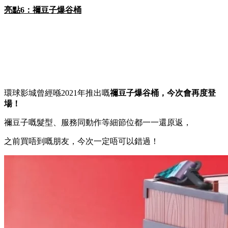
亮點6：禰豆子爆谷桶
環球影城曾經喺2021年推出嘅
禰豆子爆谷桶
，今次會再度登
場！
禰豆子嘅髮型、服務同動作等細節位都一一還原返，
之前買唔到嘅朋友，今次一定唔可以錯過！