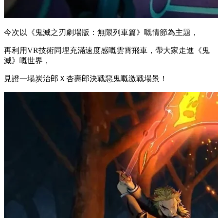
今次以《鬼滅之刃劇場版：無限列車篇》嘅情節為主題，
再利用VR技術同埋充滿速度感嘅雲霄飛車，帶大家走進《鬼
滅》嘅世界，
見證一場炭治郎Ｘ杏壽郎決戰惡鬼嘅激戰場景！