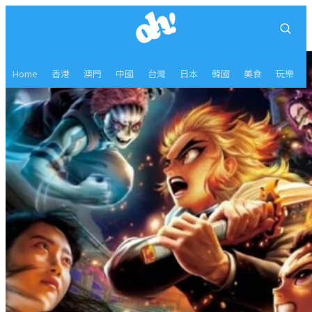
Home
香港
澳門
中國
台灣
日本
韓國
美食
玩樂