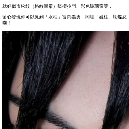
就好似市松紋（格紋圖案）嘅橫拉門、彩色玻璃窗等，
留心發現仲可以見到「水柱」富岡義勇，同埋「蟲柱」蝴蝶忍
㗎！