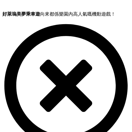
好萊塢美夢乘車遊
向來都係樂園內高人氣嘅機動遊戲！