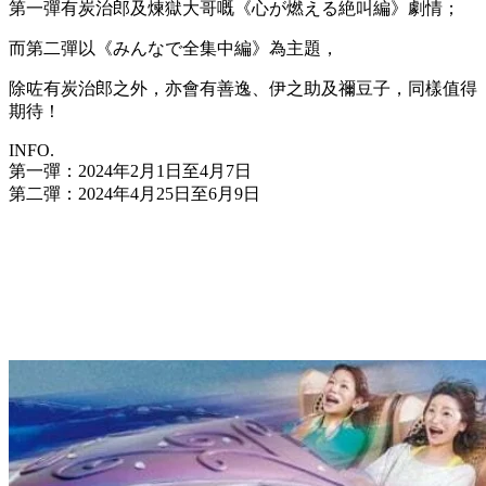
第一彈有炭治郎及煉獄大哥嘅《心が燃える絶叫編》劇情；
而第二彈以《みんなで全集中編》為主題，
除咗有炭治郎之外，亦會有善逸、伊之助及禰豆子，同樣值得
期待！
INFO.
第一彈：2024年2月1日至4月7日
第二彈：2024年4月25日至6月9日