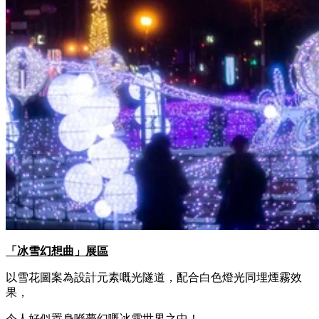
「冰雪幻想曲」展區
以雪花圖案為設計元素嘅光隧道，配合白色燈光同埋煙霧效
果，
令人好似置身喺夢幻嘅冰雪世界之中！