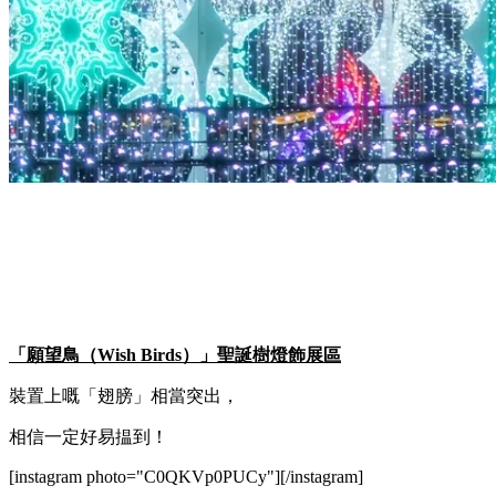
「願望鳥（Wish Birds）」聖誕樹燈飾展區
裝置上嘅「翅膀」相當突出，
相信一定好易揾到！
[instagram photo="C0QKVp0PUCy"][/instagram]