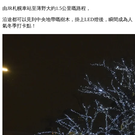
由JR札幌車站至薄野大約1.5公里嘅路程，
沿途都可以見到中央地帶嘅樹木，掛上LED燈後，瞬間成為人
氣冬季打卡點！