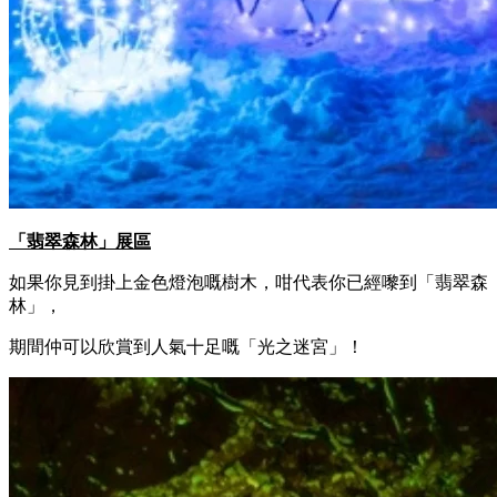
「翡翠森林」展區
如果你見到掛上金色燈泡嘅樹木，咁代表你已經嚟到「翡翠森
林」，
期間仲可以欣賞到人氣十足嘅「光之迷宮」！