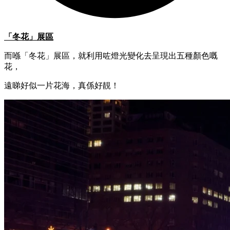
「冬花」展區
而喺「冬花」展區，就利用咗燈光變化去呈現出五種顏色嘅
花，
遠睇好似一片花海，真係好靚！