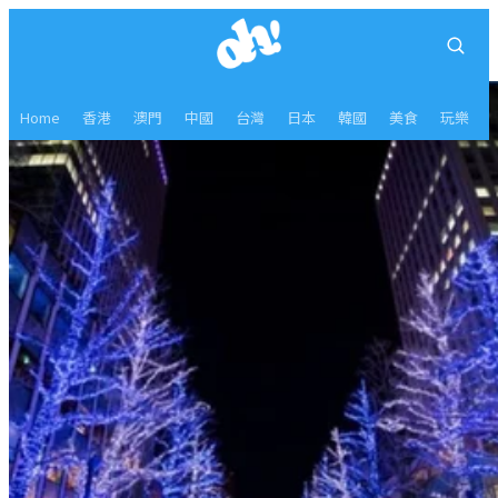
Home
香港
澳門
中國
台灣
日本
韓國
美食
玩樂