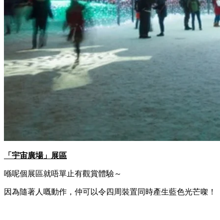
「宇宙廣場」展區
喺呢個展區就唔單止有觀賞體驗～
因為隨著人嘅動作，仲可以令四周裝置同時產生藍色光芒㗎！