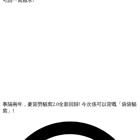
可謂一窩難求!
事隔兩年，麥當勞貓窩2.0全新回歸! 今次係可以背嘅「袋袋貓
窩」!