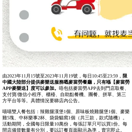
由2023年11月15號至2023年11月19號，每日10:45至23:59，
限
中國大陸部分提供麥樂送服務嘅麥當勞餐廳，只有喺【麥當勞
APP麥樂送】度可以參加。
唔包括麥當勞APP去到門店取餐、
支付寶/微信小程序、櫃檯、自助點餐機、團餐、拼單、第三
方平台等等。具體情況要睇店內公告。
喵喵雙人餐包括：辣雞腿漢堡1個、原味板燒雞腿堡1個、麥樂
雞5塊、中杯樂事2杯、袋袋貓窩1個（共三款，款式隨機）。
活動期間，全國每日限量10萬份，每張訂單只可以買1份。每
間店備貨數量有分別，要以訂餐頁面顯示為準，賣完即止。