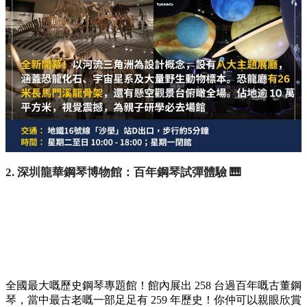
2. 深圳龍華鋼琴博物館：百年鋼琴試彈體驗 🎹
全國最大嘅歷史鋼琴專題館！館內展出 258 台過百年嘅古董鋼
琴，當中最古老嘅一部足足有 259 年歷史！你仲可以親眼欣賞