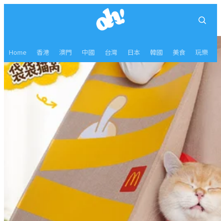
Home
香港
澳門
中國
台灣
日本
韓國
美食
玩樂