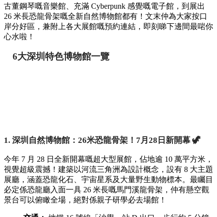
古董鋼琴嘅音樂館、充滿 Cyberpunk 感覺嘅電子館，到展出
26 米長恐龍骨架嘅全新自然博物館都有！文末仲為大家按口
岸分好區，兼附上各大展館嘅預約連結，即刻睇下邊間最啱你
心水啦！
6大深圳特色博物館一覽
1. 深圳自然博物館：26米恐龍骨架！7月28日新開幕 🦖
今年 7 月 28 日全新開幕嘅超大型展館，佔地逾 10 萬平方米，
視覺超級震撼！建築以河流三角洲為設計概念，設有 8 大主題
展廳，涵蓋恐龍化石、宇宙星系及大量野生動物標本。最矚目
必定係恐龍廳入面一具 26 米長嘅馬門溪龍骨架，仲有懸空觀
景台可以俯瞰全場，絕對係親子研學必去場館！