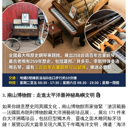
3. 南山博物館：走進太平洋最神秘島嶼文明 🗿
如果你鍾意歷史同異國文化，南山博物館而家做緊「滄溟載藝
—法國凱布朗利博物館藏大洋洲藝術珍品展」。展出 171 件來
自大洋洲嘅珍品，包括巨型獨木舟、靈魂之面木雕同鯨牙項
鏈！展覽以四大篇章呈現六萬五千年嘅海洋文明，傳遞「海洋