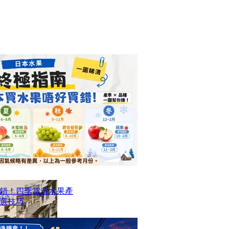
錯！四季當造水果產
選技巧