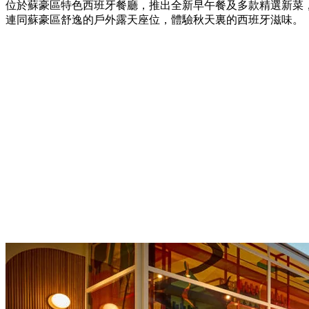
位於蘇豪區特色西班牙餐廳，推出全新早午餐及多款精選新菜
連同蘇豪區舒逸的戶外露天座位，體驗秋天裏的西班牙滋味。