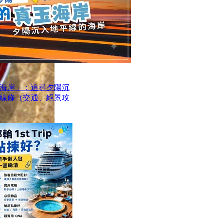
海岸」：追尋夕陽沉
線條（交通、絕景攻