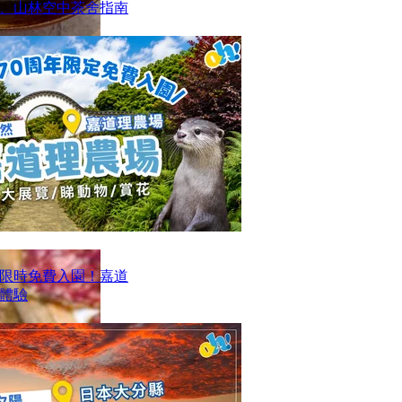
、山林空中茶舍指南
限時免費入園！嘉道
日體驗