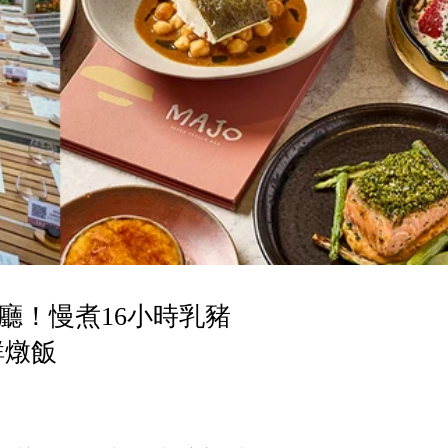
廳！慢煮16小時乳豬
鮮燉飯