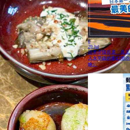
6
29 Jul
日本夕陽百選「真玉
入水平線的夢幻潮汐
略）