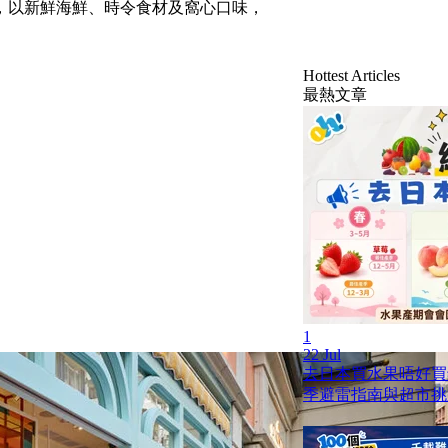
，以新鮮海鮮、時令食材及窩心口味，
Hottest Articles
最熱文章
1
22 Jul
去日本買水果唔好買
季避雷指南與超市挑