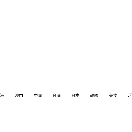
港
澳門
中國
台灣
日本
韓國
美食
玩