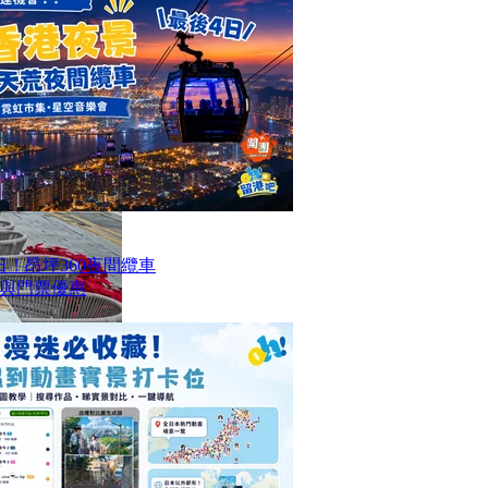
！昂坪360夜間纜車
與門票優惠