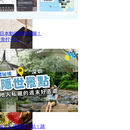
日本動漫朝聖地圖！
搵實景打卡位
本地人私藏隱世景點！踏