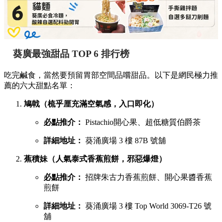
葵廣最強甜品 TOP 6 排行榜
吃完鹹食，當然要預留胃部空間品嚐甜品。以下是網民極力推
薦的六大甜點名單：
鳩戟（梳乎厘充滿空氣感，入口即化）
必點推介：
Pistachio開心果、超低糖質伯爵茶
詳細地址：
葵涌廣場 3 樓 87B 號舖
蕉積妹（人氣泰式香蕉煎餅，邪惡爆燈）
必點推介：
招牌朱古力香蕉煎餅、開心果醬香蕉
煎餅
詳細地址：
葵涌廣場 3 樓 Top World 3069-T26 號
舖