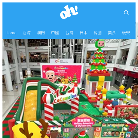
Home
香港
澳門
中國
台灣
日本
韓國
美食
玩樂