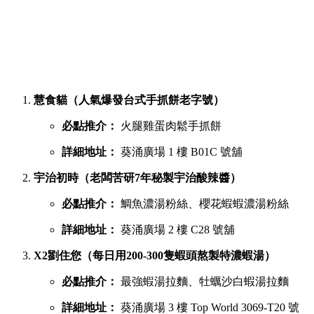
慧食貓（人氣爆發台式手抓餅老字號）
必點推介：
火腿雞蛋肉鬆手抓餅
詳細地址：
葵涌廣場 1 樓 B01C 號舖
宇治初時（老闆苦研7年秘製宇治酸辣醬）
必點推介：
鯛魚濃湯粉絲、櫻花蝦蝦濃湯粉絲
詳細地址：
葵涌廣場 2 樓 C28 號舖
X2劉住您（每日用200-300隻蝦頭熬製特濃蝦湯）
必點推介：
最強蝦湯拉麵、牡蠣沙白蝦湯拉麵
詳細地址：
葵涌廣場 3 樓 Top World 3069-T20 號