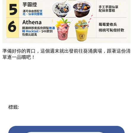
準備好你的胃口，這個週末就出發前往葵涌廣場，跟著這份清
單逐一品嚐吧！
標籤:
Hong Kong
香港
葵廣美食
葵芳好去處
葵芳 / 青衣
葵
涌廣場
葵廣掃街
香港平民美食
慧食貓
鳩戟
呦呦鹿鳴布丁
燒