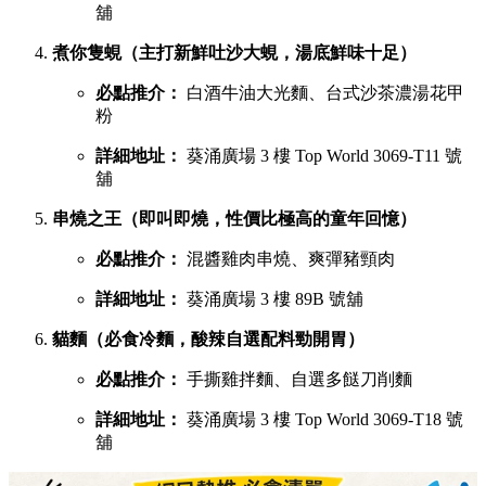
舖
煮你隻蜆（主打新鮮吐沙大蜆，湯底鮮味十足）
必點推介：
白酒牛油大光麵、台式沙茶濃湯花甲
粉
詳細地址：
葵涌廣場 3 樓 Top World 3069-T11 號
舖
串燒之王（即叫即燒，性價比極高的童年回憶）
必點推介：
混醬雞肉串燒、爽彈豬頸肉
詳細地址：
葵涌廣場 3 樓 89B 號舖
貓麵（必食冷麵，酸辣自選配料勁開胃）
必點推介：
手撕雞拌麵、自選多餸刀削麵
詳細地址：
葵涌廣場 3 樓 Top World 3069-T18 號
舖