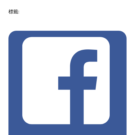
標籤:
中文(繁)
香港
玩樂
香港好去處
親子
大角咀好去處
旺
角 / 太子 / 大角咀
親子好去處
奧海城
聖誕好去處
聖誕打卡
聖誕2023