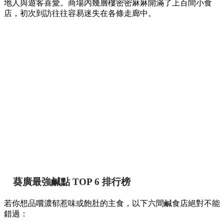
地人與遊客喜愛。商場內幾層樓密密麻麻開滿了上百間小食
店，初次到訪往往容易迷失在各條走廊中。
葵廣最強鹹點 TOP 6 排行榜
若你想品嚐濃郁惹味或飽肚的主食，以下六間鹹食店絕對不能
錯過：