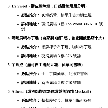
1/2 Sweet（酥皮鯛魚燒，口感酥脆層層分明）
必點推介：
炙燒奶黃、榛果朱古力鯛魚燒
詳細地址：
葵涌廣場 3 樓 Top World 3069-T16 號
舖
呦呦鹿鳴布丁燒（自家製3層口感，曾登開飯熱店十大）
必點推介：
招牌椰子布丁燒、咖啡布丁燒
詳細地址：
葵涌廣場 3 樓 87A 號舖
芋圓控（滿可自由搭配豆花、仙草同雪糕）
必點推介：
手工芋圓仙草、配抹茶雪糕
詳細地址：
葵涌廣場 2 樓 C10 號舖
Athena（調酒師即席為你調製無酒精 Mocktail）
必點推介：
莓莓愛收兵、桃桃可恥但好飲