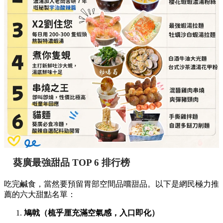
葵廣最強甜品 TOP 6 排行榜
吃完鹹食，當然要預留胃部空間品嚐甜品。以下是網民極力推
薦的六大甜點名單：
鳩戟（梳乎厘充滿空氣感，入口即化）