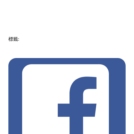
標籤:
Hong Kong
香港
葵廣美食
葵芳好去處
葵芳 / 青衣
葵
涌廣場
葵廣掃街
香港平民美食
慧食貓
鳩戟
呦呦鹿鳴布丁
燒