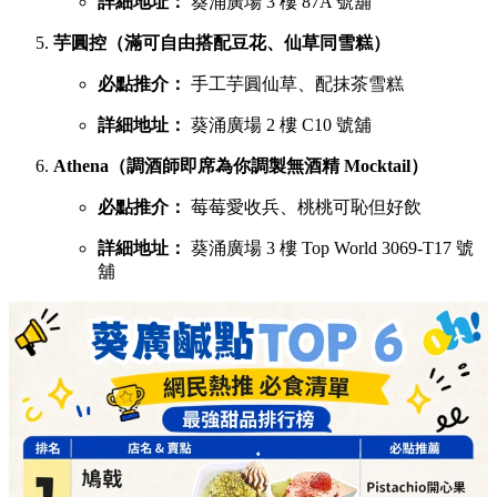
詳細地址：
葵涌廣場 3 樓 87A 號舖
芋圓控（滿可自由搭配豆花、仙草同雪糕）
必點推介：
手工芋圓仙草、配抹茶雪糕
詳細地址：
葵涌廣場 2 樓 C10 號舖
Athena（調酒師即席為你調製無酒精 Mocktail）
必點推介：
莓莓愛收兵、桃桃可恥但好飲
詳細地址：
葵涌廣場 3 樓 Top World 3069-T17 號
舖