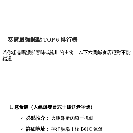
葵廣最強鹹點 TOP 6 排行榜
若你想品嚐濃郁惹味或飽肚的主食，以下六間鹹食店絕對不能
錯過：
慧食貓（人氣爆發台式手抓餅老字號）
必點推介：
火腿雞蛋肉鬆手抓餅
詳細地址：
葵涌廣場 1 樓 B01C 號舖