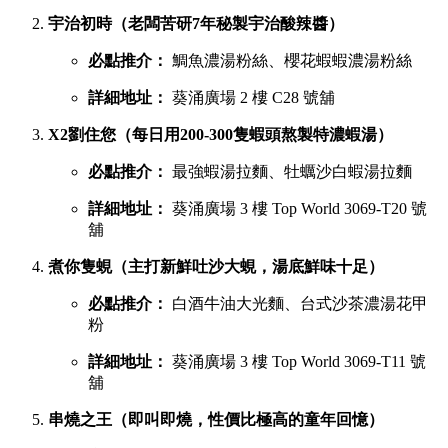
宇治初時（老闆苦研7年秘製宇治酸辣醬）
必點推介：
鯛魚濃湯粉絲、櫻花蝦蝦濃湯粉絲
詳細地址：
葵涌廣場 2 樓 C28 號舖
X2劉住您（每日用200-300隻蝦頭熬製特濃蝦湯）
必點推介：
最強蝦湯拉麵、牡蠣沙白蝦湯拉麵
詳細地址：
葵涌廣場 3 樓 Top World 3069-T20 號
舖
煮你隻蜆（主打新鮮吐沙大蜆，湯底鮮味十足）
必點推介：
白酒牛油大光麵、台式沙茶濃湯花甲
粉
詳細地址：
葵涌廣場 3 樓 Top World 3069-T11 號
舖
串燒之王（即叫即燒，性價比極高的童年回憶）