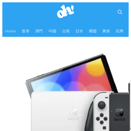
Home
香港
澳門
中國
台灣
日本
韓國
美食
玩樂