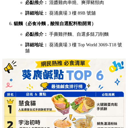
必點推介：
混醬雞肉串燒、爽彈豬頸肉
詳細地址：
葵涌廣場 3 樓 89B 號舖
貓麵（必食冷麵，酸辣自選配料勁開胃）
必點推介：
手撕雞拌麵、自選多餸刀削麵
詳細地址：
葵涌廣場 3 樓 Top World 3069-T18 號
舖