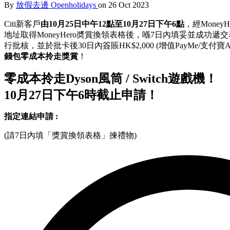
By
放假去邊 Openholidays
on 26 Oct 2023
Citi新客戶
由10月25日中午12點至10月27日下午6點
，經Money
地址取得MoneyHero奬賞換領表格後，喺7日內填妥並成功遞交
行批核，並於批卡後30日內簽賬HK$2,000 (增值PayMe/支付寶AliP
錢包零成本拎走獎賞
！
零成本拎走Dyson風筒 / Switch遊戲機！
10月27日下午6時截止申請！
指定連結申請 :
(請7日內填「獎賞換領表格」揀禮物)