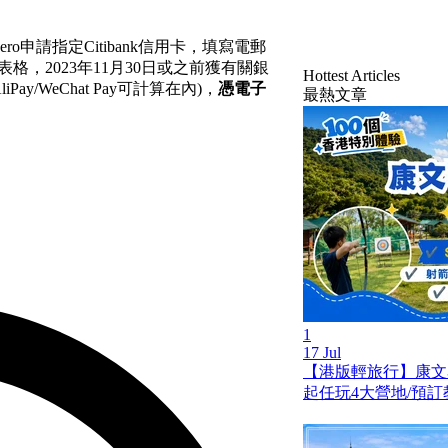
Hero申請指定Citibank信用卡，填寫電郵
表格，2023年11月30日或之前獲有關銀
Hottest Articles
ay/WeChat Pay可計算在內)，
憑電子
最熱文章
1
17 Jul
【港版輕旅行】康文
起任玩4大營地/預訂