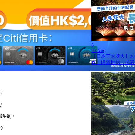
6
05 Aug
【日本三大花火】20
略：購票抽籤、必看
/
/
隨機) /
)/