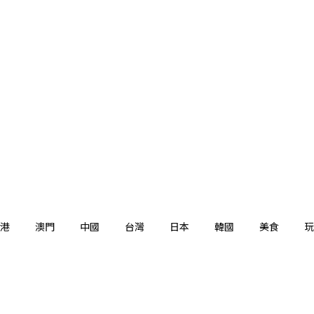
港
澳門
中國
台灣
日本
韓國
美食
玩