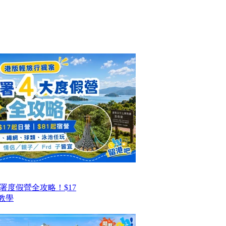
署度假營全攻略！$17
教學