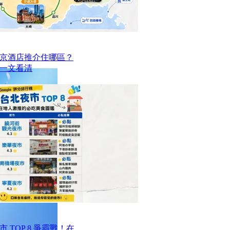
京酒店推介住哪區？
點一文看清
TOP 8 爭霸戰！在