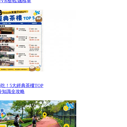
VR槍戰/飄移車
港必吃！5大經典茶樓TOP
冷知識全攻略