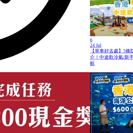
6
24 Jul
【單車好去處】5條
介！中途歎冷氣/新手啱踩
航