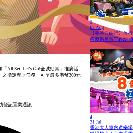
3
07 Aug
【曼谷自由行】旅行就是
療癒系曼谷工作坊 
Set. Let’s Go!全城勁賞」推廣活
之指定理財任務，可享最多港幣300元
成功登記置業通訊
4
31 Jul
香港大人室內遊樂場