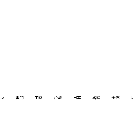
港
澳門
中國
台灣
日本
韓國
美食
玩