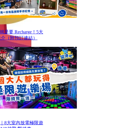
要 Recharge！5大
推介（附預訂連結）
｜8大室內放電極限遊