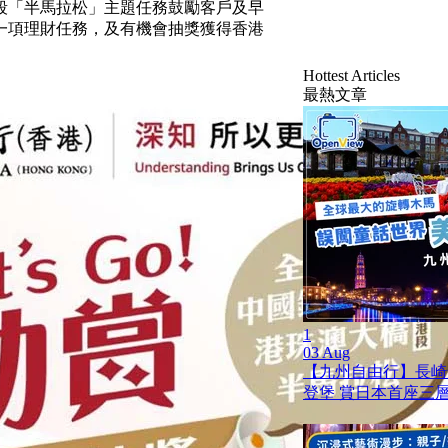
，以三階段「半馬拉松」主題任務鼓勵客戶及早
一項理財任務，及有機會抽獎獲得香港
Hottest Articles
最熱文章
1
03 Aug
【九州自由行】長崎
登堡 賞日本首座三