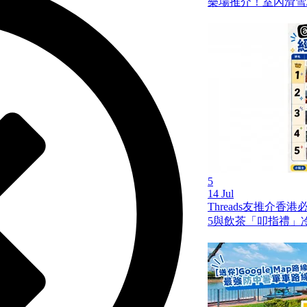
樂場推介！室內滑雪/
5
14 Jul
Threads友推介香
5與飲茶「叩指禮」