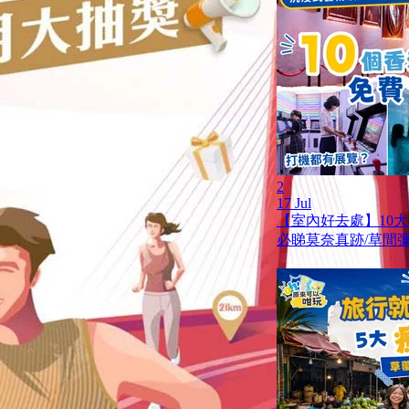
2
17 Jul
【室內好去處】10
必睇莫奈真跡/草間彌