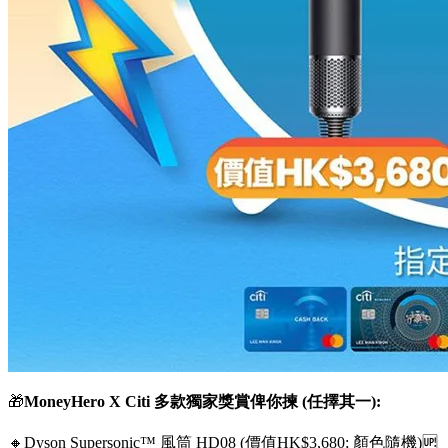
🎁
MoneyHero X Citi 多款獨家獎賞俾你揀 (任擇其一):
🔸Dyson Supersonic™ 風筒 HD08 (價值HK$3,680; 顏色隨機)🆙