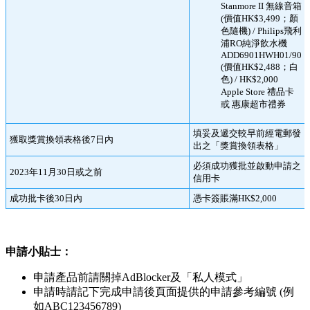
Stanmore II 無線音箱
(價值HK$3,499；顏
色隨機) / Philips飛利
浦RO純淨飲水機
ADD6901HWH01/90
(價值HK$2,488；白
色) / HK$2,000
Apple Store 禮品卡
或 惠康超市禮券
填妥及遞交較早前經電郵發
獲取獎賞換領表格後7日內
出之「獎賞換領表格」
必須成功獲批並啟動申請之
2023年11月30日或之前
信用卡
成功批卡後30日內
憑卡簽賬滿HK$2,000
申請小貼士：
申請產品前請關掉AdBlocker及「私人模式」
申請時請記下完成申請後頁面提供的申請參考編號 (例
如ABC123456789)