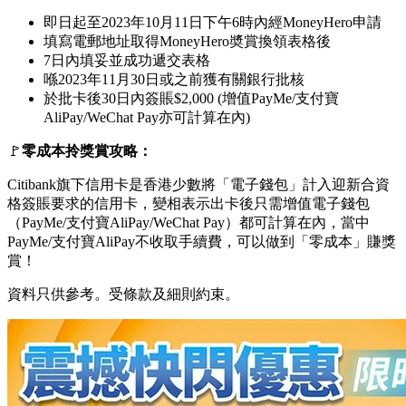
即日起至2023年10月11日下午6時內經MoneyHero申請
填寫電郵地址取得MoneyHero奬賞換領表格後
7日內填妥並成功遞交表格
喺2023年11月30日或之前獲有關銀行批核
於批卡後30日內簽賬$2,000 (增值PayMe/支付寶
AliPay/WeChat Pay亦可計算在內)
🚩
零成本拎獎賞攻略：
Citibank旗下信用卡是香港少數將「電子錢包」計入迎新合資
格簽賬要求的信用卡，變相表示出卡後只需增值電子錢包
（PayMe/支付寶AliPay/WeChat Pay）都可計算在內，當中
PayMe/支付寶AliPay不收取手續費，可以做到「零成本」賺獎
賞！
資料只供參考。受條款及細則約束。