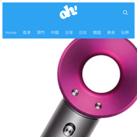
Home
香港
澳門
中國
台灣
日本
韓國
美食
玩樂