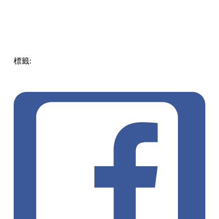
標籤:
Hong Kong
香港
葵廣美食
葵芳好去處
葵芳 / 青衣
葵
涌廣場
葵廣掃街
香港平民美食
慧食貓
鳩戟
呦呦鹿鳴布丁
燒