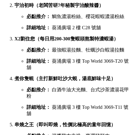
宇治初時（老闆苦研7年秘製宇治酸辣醬）
必點推介：
鯛魚濃湯粉絲、櫻花蝦蝦濃湯粉絲
詳細地址：
葵涌廣場 2 樓 C28 號舖
X2劉住您（每日用200-300隻蝦頭熬製特濃蝦湯）
必點推介：
最強蝦湯拉麵、牡蠣沙白蝦湯拉麵
詳細地址：
葵涌廣場 3 樓 Top World 3069-T20 號
舖
煮你隻蜆（主打新鮮吐沙大蜆，湯底鮮味十足）
必點推介：
白酒牛油大光麵、台式沙茶濃湯花甲
粉
詳細地址：
葵涌廣場 3 樓 Top World 3069-T11 號
舖
串燒之王（即叫即燒，性價比極高的童年回憶）