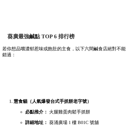
葵廣最強鹹點 TOP 6 排行榜
若你想品嚐濃郁惹味或飽肚的主食，以下六間鹹食店絕對不能
錯過：
慧食貓（人氣爆發台式手抓餅老字號）
必點推介：
火腿雞蛋肉鬆手抓餅
詳細地址：
葵涌廣場 1 樓 B01C 號舖