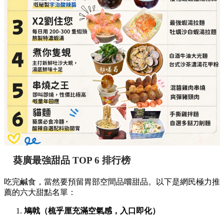
葵廣最強甜品 TOP 6 排行榜
吃完鹹食，當然要預留胃部空間品嚐甜品。以下是網民極力推
薦的六大甜點名單：
鳩戟（梳乎厘充滿空氣感，入口即化）