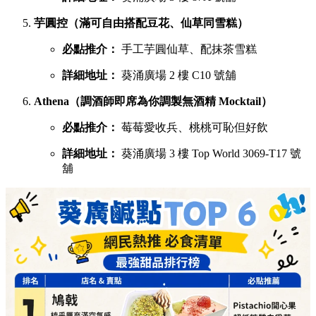
芋圓控（滿可自由搭配豆花、仙草同雪糕）
必點推介：
手工芋圓仙草、配抹茶雪糕
詳細地址：
葵涌廣場 2 樓 C10 號舖
Athena（調酒師即席為你調製無酒精 Mocktail）
必點推介：
莓莓愛收兵、桃桃可恥但好飲
詳細地址：
葵涌廣場 3 樓 Top World 3069-T17 號
舖