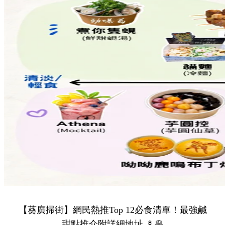
【葵廣掃街】網民熱推Top 12必食清單！最強鹹
甜點推介附詳細地址 🍢🥞