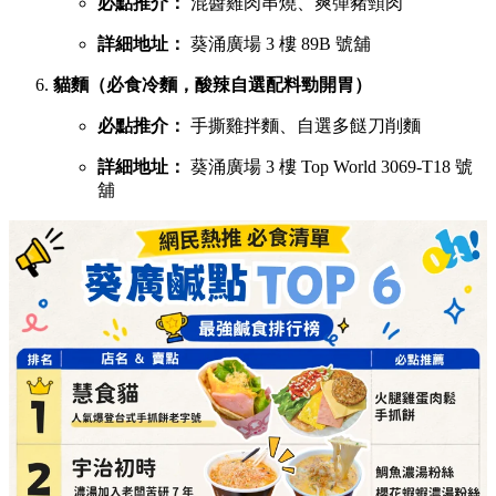
必點推介：
混醬雞肉串燒、爽彈豬頸肉
詳細地址：
葵涌廣場 3 樓 89B 號舖
貓麵（必食冷麵，酸辣自選配料勁開胃）
必點推介：
手撕雞拌麵、自選多餸刀削麵
詳細地址：
葵涌廣場 3 樓 Top World 3069-T18 號
舖