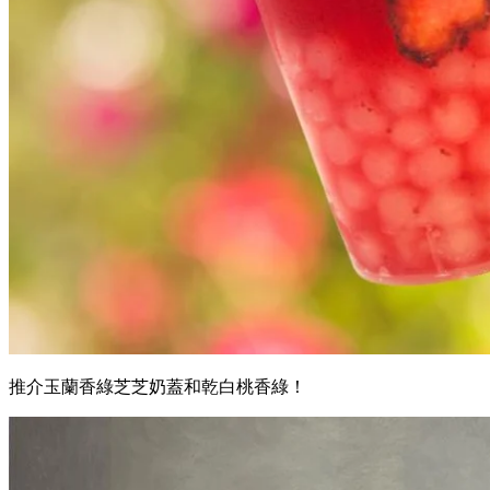
推介玉蘭香綠芝芝奶蓋和乾白桃香綠！