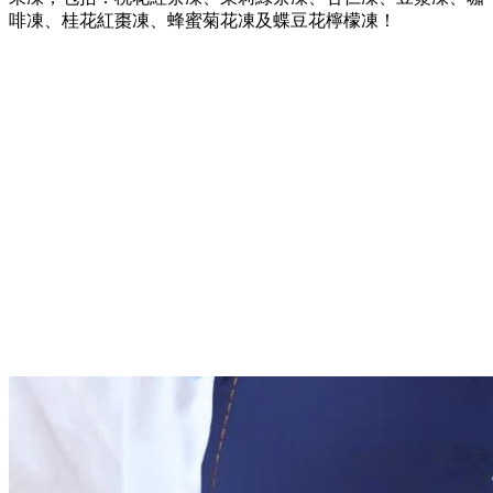
啡凍、桂花紅棗凍、蜂蜜菊花凍及蝶豆花檸檬凍！