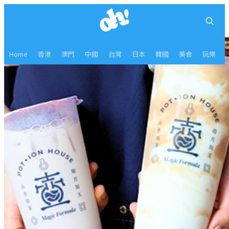
Home
香港
澳門
中國
台灣
日本
韓國
美食
玩樂