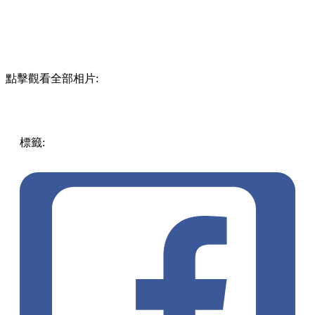
點擊觀看全部相片:
標籤:
中文(繁)
香港
美食
甜品
香港美食
灣仔美食
灣仔好去
處
灣仔 / 銅鑼灣 / 大坑
台式茶飲店
灣仔茶飲
香港茶飲