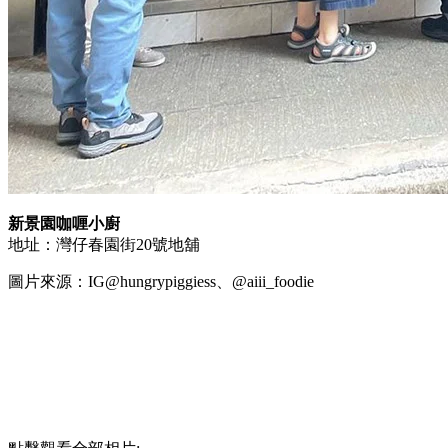
新景園咖喱小廚
地址：灣仔春園街20號地舖
圖片來源：IG@hungrypiggiess、@aiii_foodie