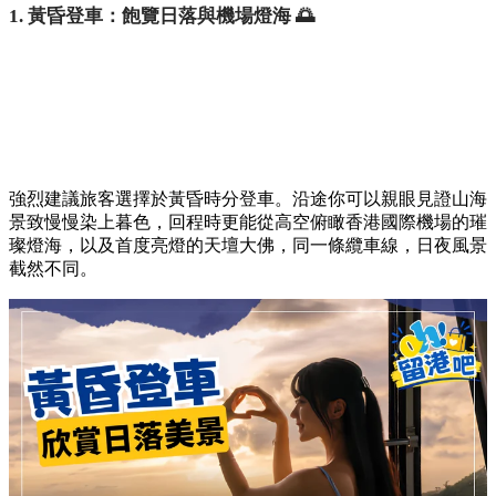
1. 黃昏登車：飽覽日落與機場燈海 🌅
強烈建議旅客選擇於黃昏時分登車。沿途你可以親眼見證山海
景致慢慢染上暮色，回程時更能從高空俯瞰香港國際機場的璀
璨燈海，以及首度亮燈的天壇大佛，同一條纜車線，日夜風景
截然不同。