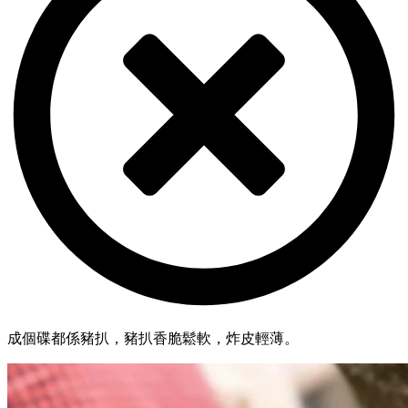
成個碟都係豬扒，豬扒香脆鬆軟，炸皮輕薄。