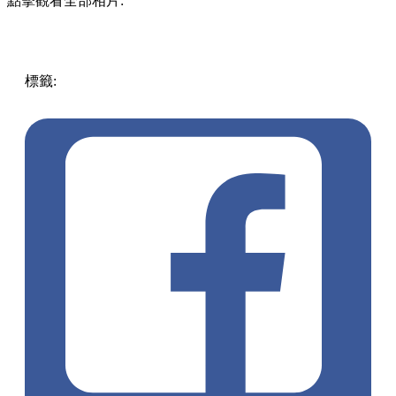
點擊觀看全部相片:
標籤:
中文(繁)
美食
香港
香港
美食
香港美食
灣仔美食
灣仔
/ 銅鑼灣 / 大坑
豬扒飯
咖喱
灣仔茶餐廳