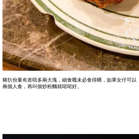
豬扒份量有差唔多兩大塊，細食嘅未必食得晒，如果女仔可以
兩個人食，再叫個炒粉麵就啱啱好。