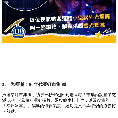
3. 一秒穿越：80年代霓虹市集 📸
抵達昂坪市集後，彷彿一秒穿越回到老香港！市集內設置了充
滿 80 年代風格的霓虹招牌、退役纜車打卡位，以及復古的
「昂坪冰室」。濃厚的懷舊氣氛，絕對是文青與情侶的必影打
卡熱點。