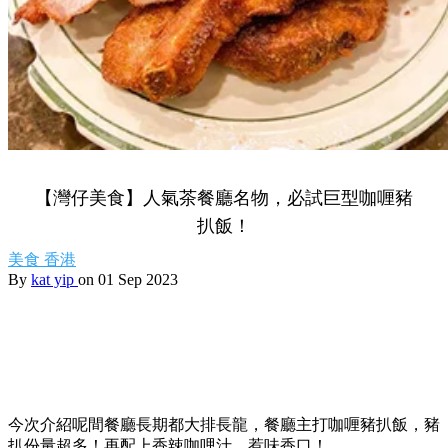
【灣仔美食】人氣茶餐廳名物，必試巨型咖喱豬
扒飯！
美食
香港
By
kat yip
on 01 Sep 2023
今次介紹呢間餐廳長期都大排長龍，餐廳主打咖喱豬扒飯，豬
扒份量超多！再配上香辣咖哩汁，惹味香口！