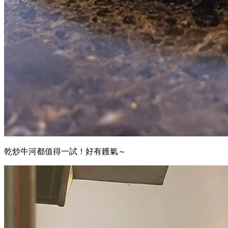
乾炒牛河都值得一試！好有鑊氣～