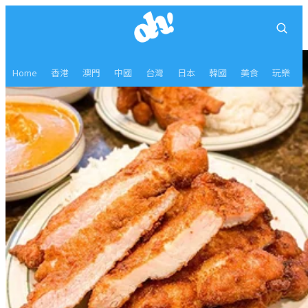
Home
香港
澳門
中國
台灣
日本
韓國
美食
玩樂