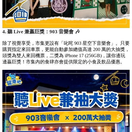
4. 聽 Live 兼贏巨獎：903 音樂會 🎶
除了視覺享受，市集更設有「叱咤 903 星空下音樂會」。只要
購買指定來回車票，更能自動參加總值高達 200 萬的大抽獎，
頭獎為雙人來回機票，二獎為 iPhone 17 (256GB)，讓你邊玩
邊贏巨獎！市集內的食肆亦會提供限定的小食及飲品優惠。