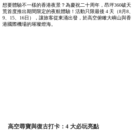
想要體驗不一樣的香港夜景？為慶祝二十周年，昂坪360破天
荒首度推出期間限定的夜航體驗！活動只限最後 4 天（8月8、
9、15、16日），讓旅客從東涌出發，於高空俯瞰大嶼山與香
港國際機場的璀璨燈海。
高空尋寶與復古打卡：4 大必玩亮點