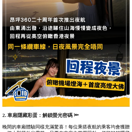
2. 車廂隱藏彩蛋：解鎖螢光密碼 🔦
晚間的車廂體驗同樣充滿驚喜！每位乘搭夜航的乘客均會獲贈