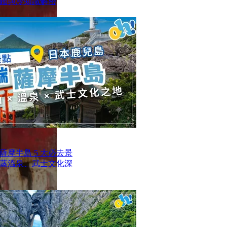
鑑與冷知識解密
摩半島 5 大必去景
蒸溫泉、武士文化深