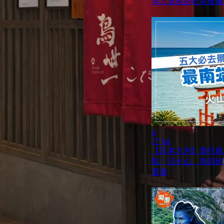
地人激推必吃美食圖
4
27 Jul
【日本九州】鹿兒島薩
點！活火山、指宿砂
度遊