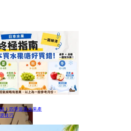
錯！四季當造水果產
選技巧