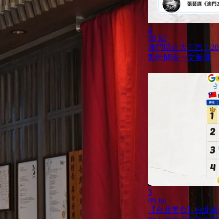
2
08 Jul
澳門唔止大三巴！20
動時間表一文看清
3
09 Jul
【台北美食】台北夜市 