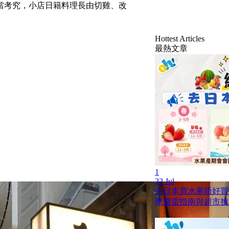
當考究，小店日籍料理長由切雞、改
Hottest Articles
最熱文章
1
22 Jul
去日本買水果唔好買
季避雷指南與超市挑