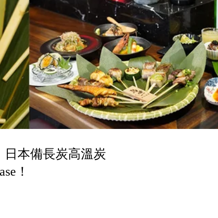
！日本備長炭高溫炭
se！