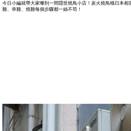
今日小編就帶大家嚟到一間隱世燒鳥小店！炭火燒鳥喺日本相
雞、串雞、燒雞每個步驟都一絲不苟！