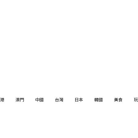
港
澳門
中國
台灣
日本
韓國
美食
玩