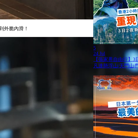
做到外脆內滑！
5
24 Jul
【張家界自由行】3
凡達懸浮山/天門山