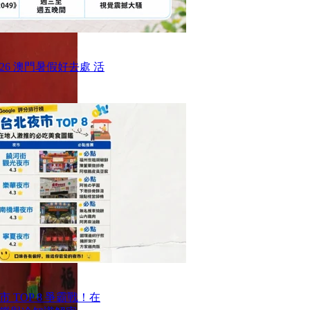
26 澳門暑假好去處 活
TOP 8 爭霸戰！在