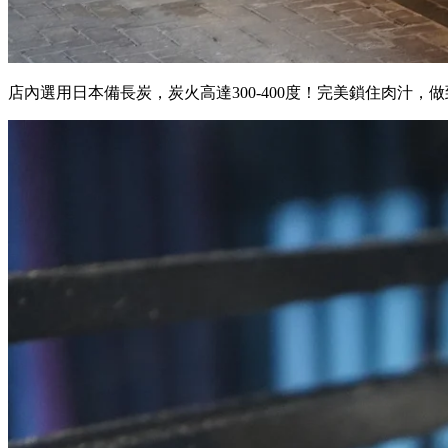
店內選用日本備長炭，炭火高達300-400度！完美鎖住肉汁，