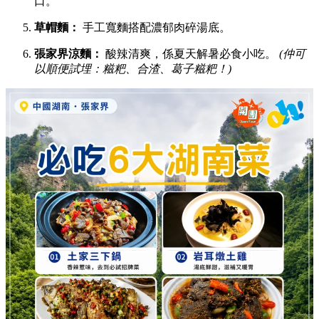
口。
草帽麵：
手工寬麵搭配濃郁肉碎湯底。
張家界涼麵：
酸辣清爽，係夏天解暑必食小吃。
(仲可
以順便試埋：糍粑、合渣、葛子糍粑！)