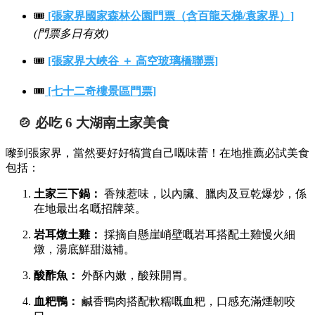
🎟️
[張家界國家森林公園門票（含百龍天梯/袁家界）]
(門票多日有效)
🎟️
[張家界大峽谷 ＋ 高空玻璃橋聯票]
🎟️
[七十二奇樓景區門票]
🍲 必吃 6 大湖南土家美食
嚟到張家界，當然要好好犒賞自己嘅味蕾！在地推薦必試美食
包括：
土家三下鍋：
香辣惹味，以內臟、臘肉及豆乾爆炒，係
在地最出名嘅招牌菜。
岩耳燉土雞：
採摘自懸崖峭壁嘅岩耳搭配土雞慢火細
燉，湯底鮮甜滋補。
酸酢魚：
外酥內嫩，酸辣開胃。
血粑鴨：
鹹香鴨肉搭配軟糯嘅血粑，口感充滿煙韌咬