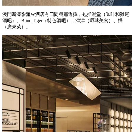
澳門新濠影滙W酒店有四間餐廳選擇，包括潮堂（咖啡和雞尾
酒吧）、Blind Tiger（特色酒吧），津津（環球美食）、嬅
（廣東菜）。