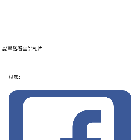
點擊觀看全部相片:
標籤:
中文(繁)
澳門
澳門
玩樂
酒店
W酒店
澳門好去處
澳門
酒店