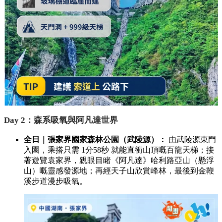
Day 2：森系吸氧與阿凡達世界
全日｜張家界國家森林公園（武陵源）：
由武陵源東門
入園，乘搭只需 1分58秒 就能直衝山頂嘅百龍天梯；接
著遊覽袁家界，親眼目睹《阿凡達》哈利路亞山（懸浮
山）嘅靈感發源地；再經天子山欣賞峰林，最後到金鞭
溪步道漫步吸氧。