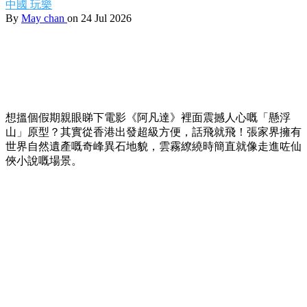
中國
玩樂
By
May chan
on 24 Jul 2026
想搵個假期親眼睇下電影《阿凡達》裡面震撼人心嘅「懸浮
山」原型？其實從香港出發超級方便，話飛就飛！張家界擁有
世界自然遺產嘅奇峰異石地貌，雲霧繚繞時簡直就像走進咗仙
俠小說嘅場景。