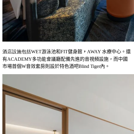
酒店設施包括WET
游泳池
和
FIT
健身館
，
AWAY
水療中心
。還
有
ACADEMY
多功能會議廳
配備先進的音視頻設施
，而中國
市場首個
W
音效套房
則設於特色酒吧
Blind Tiger
內
。