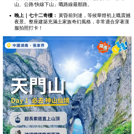
山、公路/快線下山」嘅路線最順路。
晚上｜七十二奇樓：
黃昏前到達，等候華燈初上嘅震撼
夜景。整座建築充滿土家族奇幻風格，非常適合穿著漢
服拍照打卡！