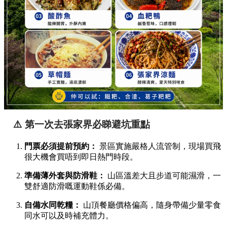
⚠️ 第一次去張家界必睇避坑重點
門票必須提前預約：
景區實施嚴格人流管制，現場買飛
很大機會買唔到即日熱門時段。
準備薄外套與防滑鞋：
山區溫差大且步道可能濕滑，一
雙舒適防滑嘅運動鞋係必備。
自備水同乾糧：
山頂餐廳價格偏高，隨身帶備少量零食
同水可以及時補充體力。