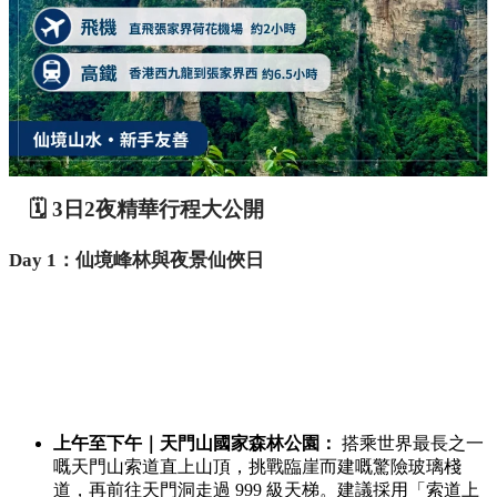
🗓️ 3日2夜精華行程大公開
Day 1：仙境峰林與夜景仙俠日
上午至下午｜天門山國家森林公園：
搭乘世界最長之一
嘅天門山索道直上山頂，挑戰臨崖而建嘅驚險玻璃棧
道，再前往天門洞走過 999 級天梯。建議採用「索道上