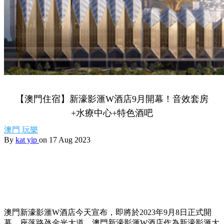
【澳門住宿】新濠影滙W酒店9月開幕！音效套房
+水療中心+特色酒吧
澳門
玩樂
By
kat yip
on 17 Aug 2023
澳門新濠影滙W酒店今天宣布，即將於2023年9月8日正式開
幕。座落路氹金光大道，澳門新濠影滙W酒店作為新濠影滙大