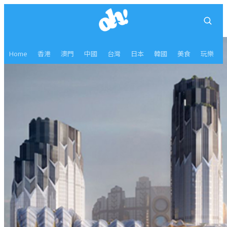
Home
香港
澳門
中國
台灣
日本
韓國
美食
玩樂