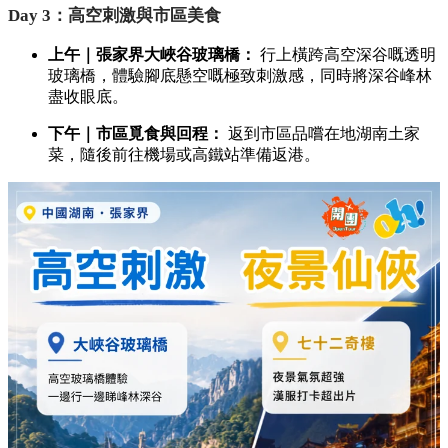
Day 3：高空刺激與市區美食
上午｜張家界大峽谷玻璃橋：
行上橫跨高空深谷嘅透明
玻璃橋，體驗腳底懸空嘅極致刺激感，同時將深谷峰林
盡收眼底。
下午｜市區覓食與回程：
返到市區品嚐在地湖南土家
菜，隨後前往機場或高鐵站準備返港。