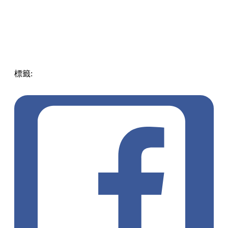
標籤:
中文(繁)
香港
香港
熱話
銅鑼灣
銅鑼灣好去處
灣仔 /
銅鑼灣 / 大坑
免費
送野餐墊
香港好處