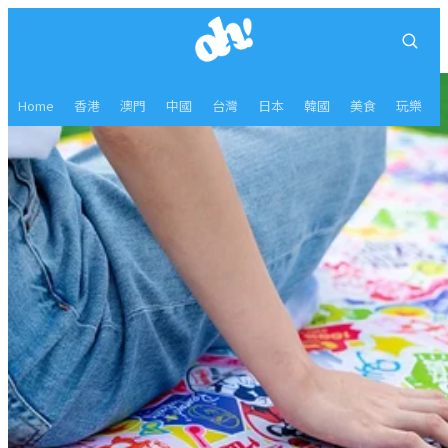
Home
香港
澳門
中國
台灣
日本
韓國
美食
玩樂