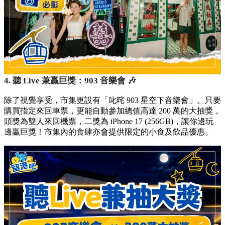
4. 聽 Live 兼贏巨獎：903 音樂會 🎶
除了視覺享受，市集更設有「叱咤 903 星空下音樂會」。只要
購買指定來回車票，更能自動參加總值高達 200 萬的大抽獎，
頭獎為雙人來回機票，二獎為 iPhone 17 (256GB)，讓你邊玩
邊贏巨獎！市集內的食肆亦會提供限定的小食及飲品優惠。