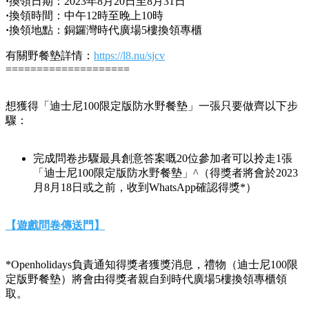
·
換領日期：2023年8月20日至8月31日
·
換領時間：中午12時至晚上10時
·
換領地點：銅鑼灣時代廣場5樓換領專櫃
有關野餐墊詳情：
https://l8.nu/sjcv
====================
想獲得「迪士尼100限定版防水野餐墊」一張只要做齊以下步
驟：
完成問卷步驟最具創意答案嘅20位參加者可以拎走1張
「迪士尼100限定版防水野餐墊」^（得獎者將會於2023
月8月18日或之前，收到WhatsApp確認得獎*）
【遊戲問卷傳送門】
*Openholidays負責通知得獎者獲獎消息，禮物（迪士尼100限
定版野餐墊）將會由得獎者親自到時代廣場5樓換領專櫃領
取。