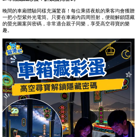
晚間的車廂體驗同樣充滿驚喜！每位乘搭夜航的乘客均會獲贈
一把小型紫外光電筒。只要在車廂內四周照射，便能解鎖隱藏
的螢光圖案與密碼，非常適合親子同樂，享受高空尋寶的樂
趣。