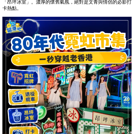
「昂坪冰室」。濃厚的懷舊氣氛，絕對是文青與情侶的必影打
卡熱點。