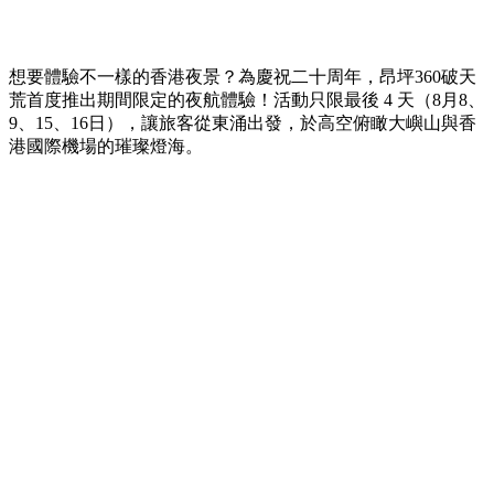
想要體驗不一樣的香港夜景？為慶祝二十周年，昂坪360破天
荒首度推出期間限定的夜航體驗！活動只限最後 4 天（8月8、
9、15、16日），讓旅客從東涌出發，於高空俯瞰大嶼山與香
港國際機場的璀璨燈海。