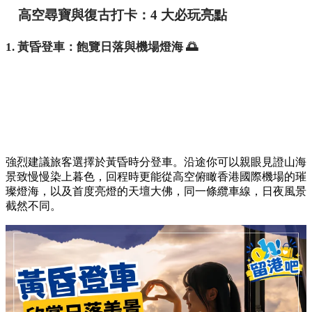
高空尋寶與復古打卡：4 大必玩亮點
1. 黃昏登車：飽覽日落與機場燈海 🌅
強烈建議旅客選擇於黃昏時分登車。沿途你可以親眼見證山海
景致慢慢染上暮色，回程時更能從高空俯瞰香港國際機場的璀
璨燈海，以及首度亮燈的天壇大佛，同一條纜車線，日夜風景
截然不同。