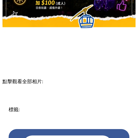
點擊觀看全部相片:
標籤:
Hong Kong
香港
香港打卡
週末好去處
昂坪360
昂坪
360夜間纜車
香港夜景
大嶼山景點
霓虹市集
903音樂會
昂
坪市集