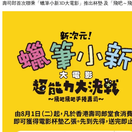
壽司郎首次聯乘「蠟筆小新3D大電影」推出杯墊 及「飛吧～飛