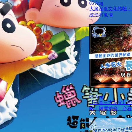
05 Aug
大澳深度文化體驗：
統漁村風情
5
05 Aug
【日本三大花火】20
略：購票抽籤、必看