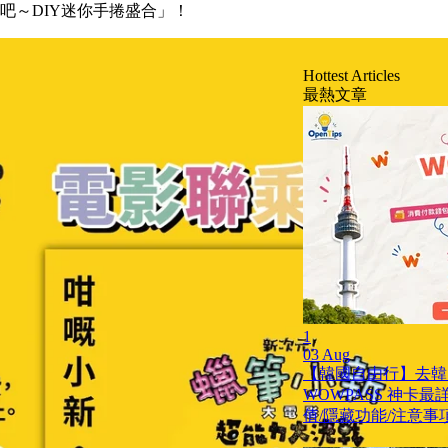
吧～DIY迷你手捲盛合」！
Hottest Articles
最熱文章
1
03 Aug
【韓國自由行】去韓
WOWPASS 神卡
值/隱藏功能/注意事