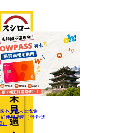
國不用帶大筆現金！
最詳細使用指南（開卡/儲
項）