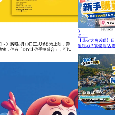
3
21 Jul
【花火大會必睇】日
～》將喺8月10日正式喺香港上映，壽
過租衫？實體店/古着
物，仲有「DIY迷你手捲盛合」，可以
4