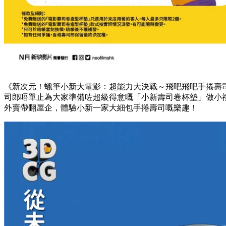
《新次元！蠟筆小新大電影：超能力大決戰～飛吧飛吧手捲壽司
司郎唔單止為大家準備咗超級得意嘅「小新壽司卷杯墊」做小禮
外賣帶翻屋企，體驗小新一家大細包手捲壽司嘅樂趣！