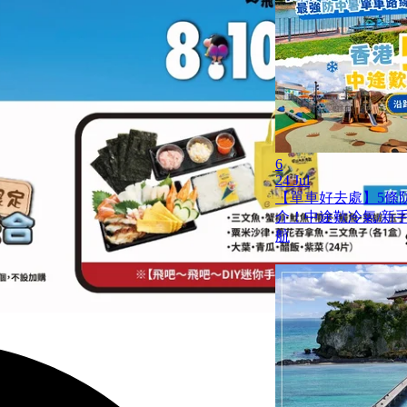
6
24 Jul
【單車好去處】5條
介！中途歎冷氣/新手啱踩
航