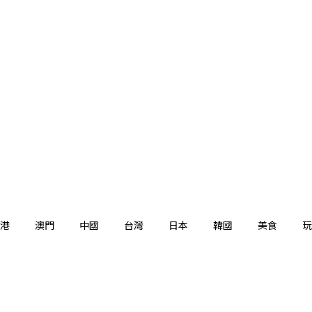
港
澳門
中國
台灣
日本
韓國
美食
玩