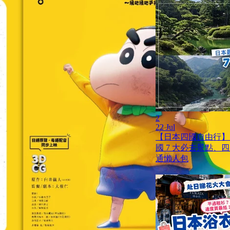
2
22 Jul
【日本四國自由行】
國 7 大必去景點、
通懶人包