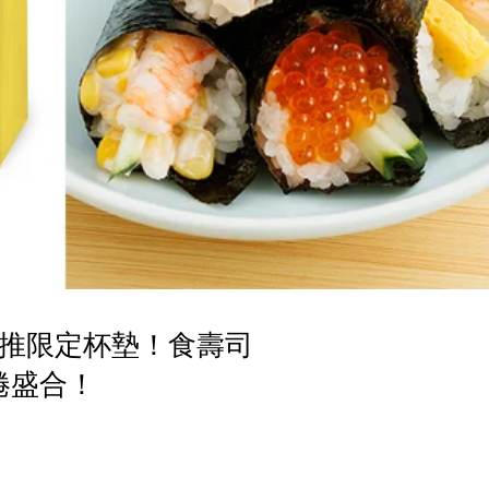
筆小新推限定杯墊！食壽司
捲盛合！