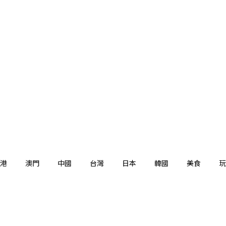
港
澳門
中國
台灣
日本
韓國
美食
玩