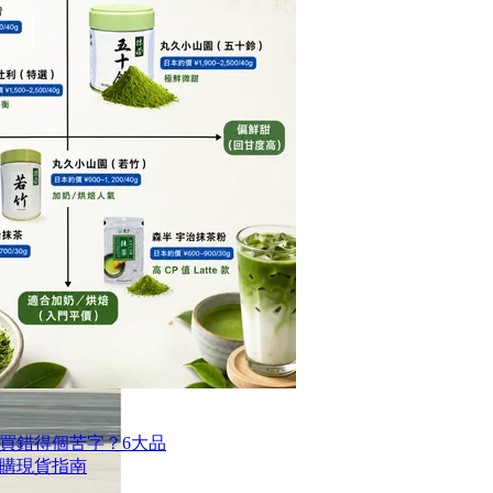
買錯得個苦字？6大品
購現貨指南