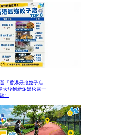
選「香港最強餃子店
魚湯大餃到新派黑松露一
驗）