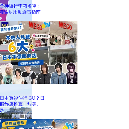
會神級行李箱名單：
？殘酷耐用度避雷指南
去日本買衫仲行 GU？日
價服飾店推薦！甜美、
足