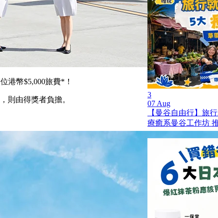
港幣$5,000旅費*！
3
額，則由得獎者負擔。
07 Aug
【曼谷自由行】旅行就是
療癒系曼谷工作坊 