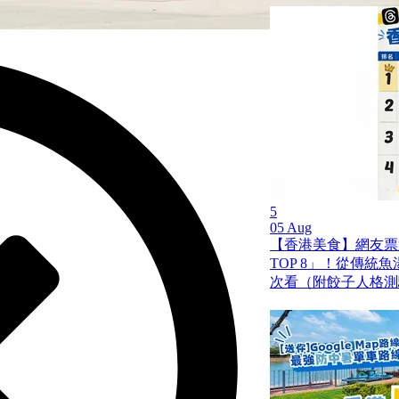
5
05 Aug
【香港美食】網友票
TOP 8」！從傳統
次看（附餃子人格測