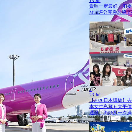
13 Jul
貴唔一定最好！消委
Muji評分完勝名牌
2
23 Jul
【2026日本購物】
本女生私藏 6 大平
通勤、街頭風一次滿