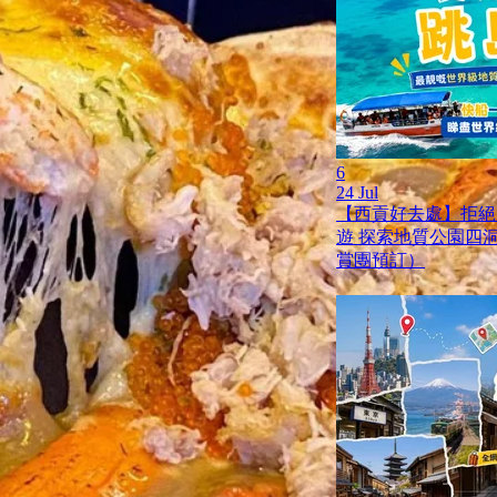
6
24 Jul
【西貢好去處】拒絕
遊 探索地質公園四
賞團預訂）