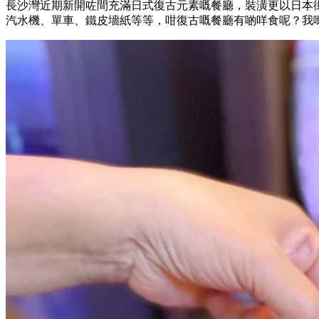
長沙灣近期新開咗間充滿日式復古元素嘅餐廳，裝潢更以日本
汽水機、單車、鐵皮墻紙等等，咁復古嘅餐廳有啲咩食呢？我