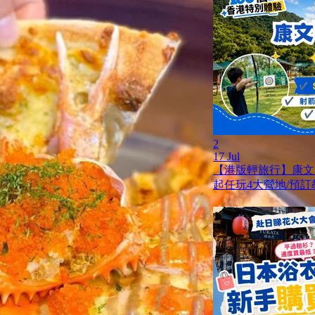
2
17 Jul
【港版輕旅行】康文
起任玩4大營地/預訂