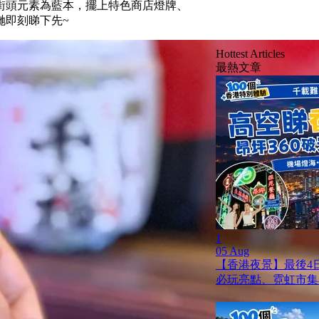
街頭元素為藍本，
擺上特色商店燈牌、
哋即刻睇下先~
Hottest Articles
最熱文章
1
05 Aug
【香港夜景】最後4日
必玩亮點、霓虹市集