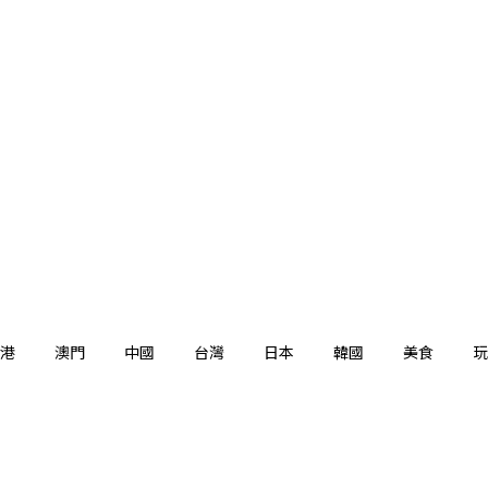
港
澳門
中國
台灣
日本
韓國
美食
玩