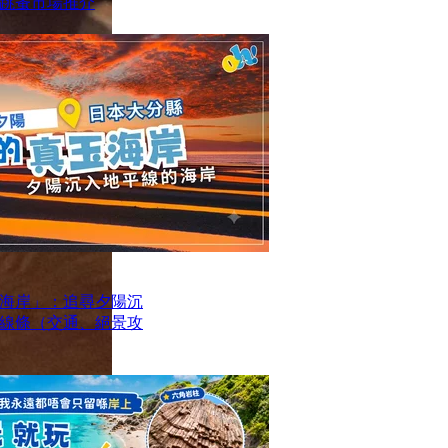
跳蚤市場推介
海岸」：追尋夕陽沉
線條（交通、絕景攻