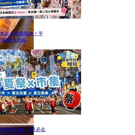
本浴衣購買指南！平
/網購全攻略
一秒穿越日劇！8月必去