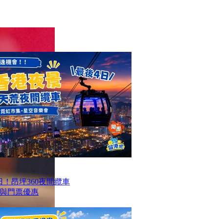
！昂坪360夜間纜車
與門票優惠