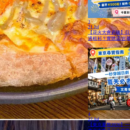
3
21 Jul
【花火大會必睇】日
過租衫？實體店/古着
4
27 Jul
【東京夏祭2026】