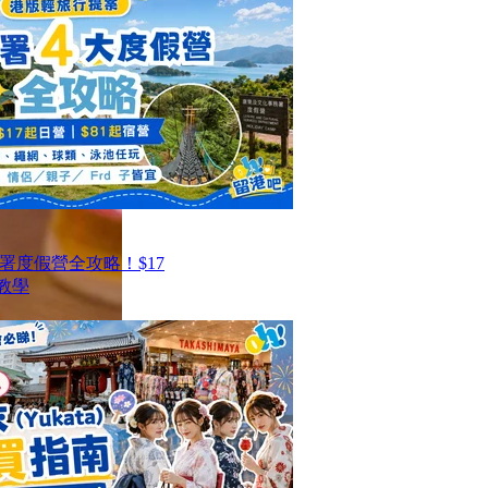
署度假營全攻略！$17
教學