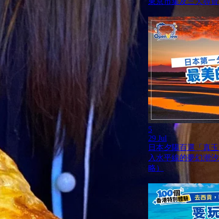
東京市集及三大尋寶
5
29 Jul
日本夕陽百選「真玉
入水平線的夢幻潮汐
略）