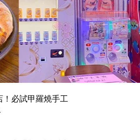
店！必試甲羅燒手工
冰