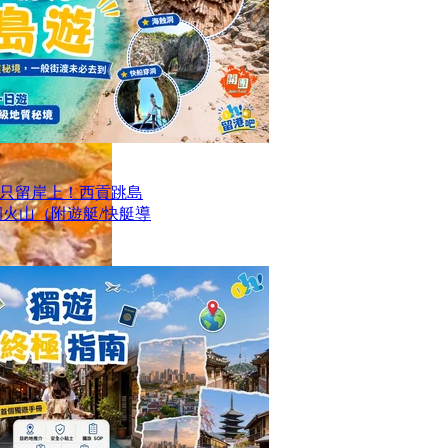
只留岸上！西貢跳島
洞火山（附遊艇/快艇導