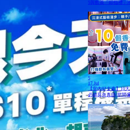
5與飲茶「叩指禮」
5
17 Jul
【室內好去處】10
必睇莫奈真跡/草間彌