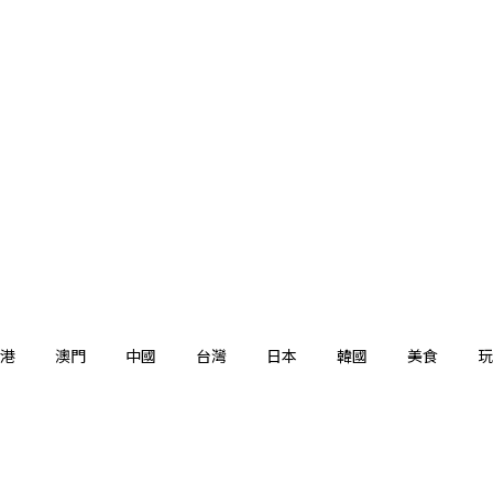
港
澳門
中國
台灣
日本
韓國
美食
玩