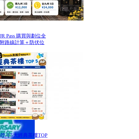
 Pass 購買與劃位全
附路線計算＋防伏位
港必吃！5大經典茶樓TOP