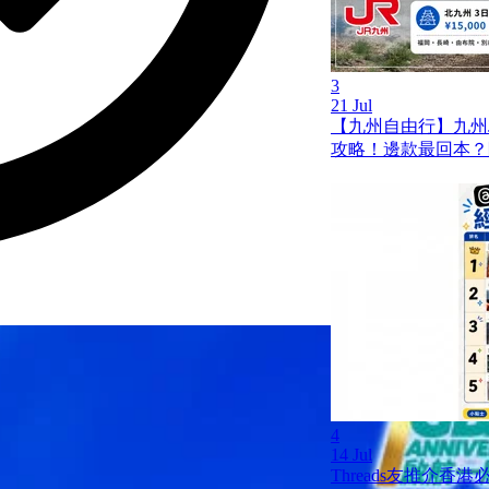
3
21 Jul
【九州自由行】九州JR
攻略！邊款最回本？
4
14 Jul
Threads友推介香