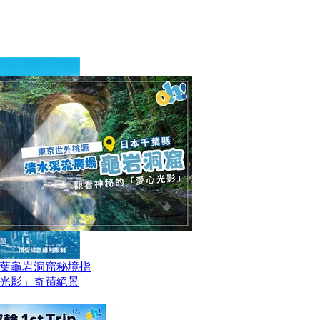
葉龜岩洞窟秘境指
光影」奇蹟絕景