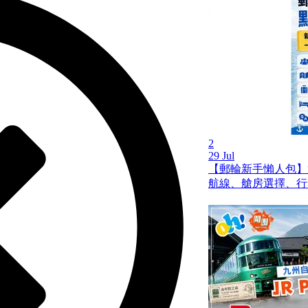
2
29 Jul
【郵輪新手懶人包】
航線、艙房選擇、行