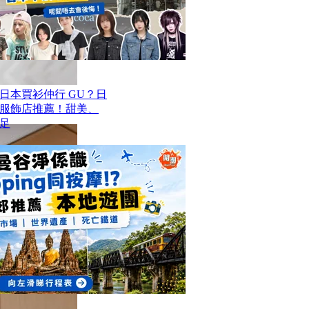
去日本買衫仲行 GU？日
價服飾店推薦！甜美、
足