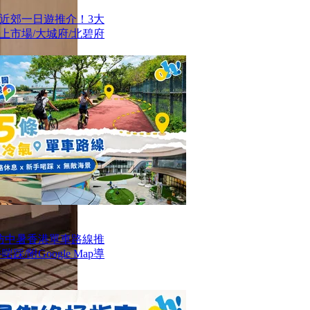
近郊一日遊推介！3大
上市場/大城府/北碧府
防中暑香港單車路線推
/附Google Map導