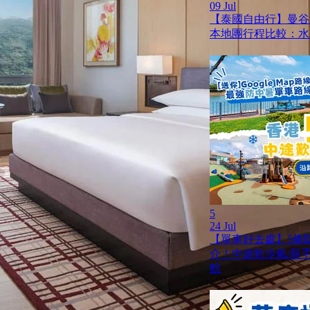
09 Jul
【泰國自由行】曼谷
本地團行程比較：水
5
24 Jul
【單車好去處】5條
介！中途歎冷氣/新手啱踩
航