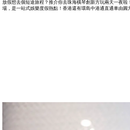
放假想去個短途旅程？推介你去珠海橫琴創新方玩兩天一夜啦
場，是一站式娛樂度假熱點！香港還有環島中港通直通車由圓