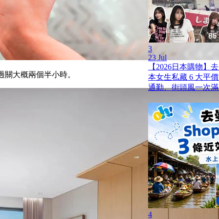
3
23 Jul
【2026日本購物】
過關大概兩個半小時。
本女生私藏 6 大平
通勤、街頭風一次滿
4