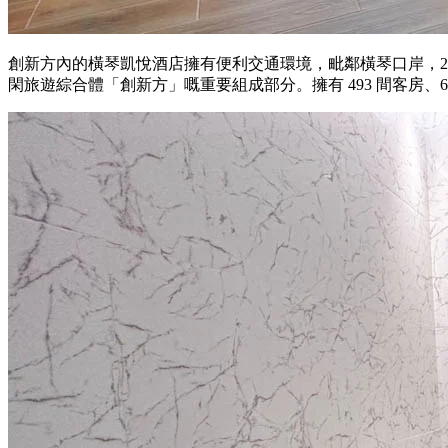
創新方內的橫琴凱悅酒店擁有便利交通環境，毗鄰橫琴口岸，2
閑旅遊綜合體「創新方」嘅重要組成部分。擁有 493 間客房、