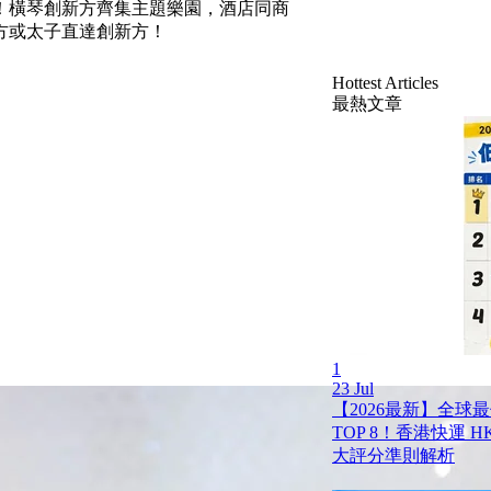
！橫琴創新方齊集主題樂園，酒店同商
方或太子直達創新方！
Hottest Articles
最熱文章
1
23 Jul
【2026最新】全球
TOP 8！香港快運 HK 
大評分準則解析