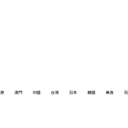
港
澳門
中國
台灣
日本
韓國
美食
玩