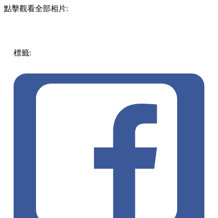
點擊觀看全部相片:
標籤:
中文(繁)
香港
香港
美食
香港美食
香港餐廳
日本菜
大
嶼山 / 坪洲 / 離島
東涌美食
海鮮丼飯
湯飯
東涌餐廳