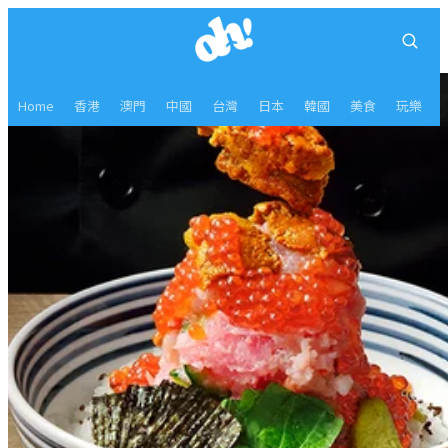
Home
香港
澳門
中國
台灣
日本
韓國
美食
玩樂