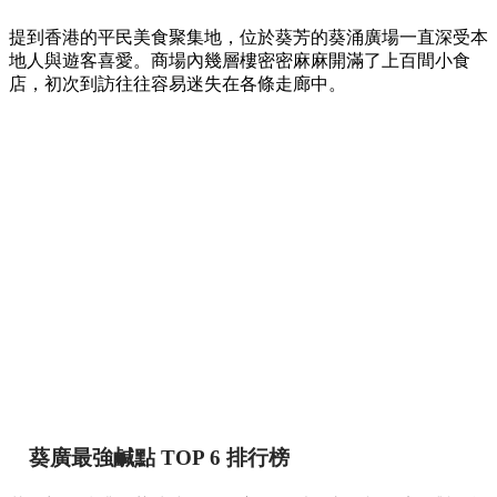
提到香港的平民美食聚集地，位於葵芳的葵涌廣場一直深受本
地人與遊客喜愛。商場內幾層樓密密麻麻開滿了上百間小食
店，初次到訪往往容易迷失在各條走廊中。
葵廣最強鹹點 TOP 6 排行榜