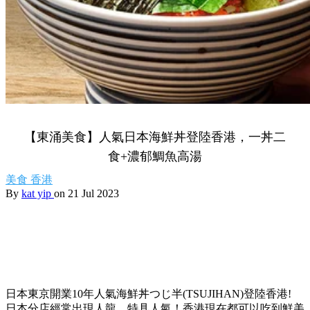
【東涌美食】人氣日本海鮮丼登陸香港，一丼二
食+濃郁鯛魚高湯
美食
香港
By
kat yip
on 21 Jul 2023
日本東京開業10年人氣海鮮丼つじ半(TSUJIHAN)登陸香港!
日本分店經常出現人龍，特具人氣！香港現在都可以吃到鮮美