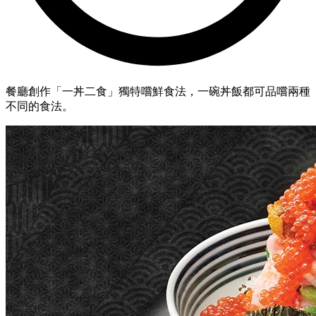
餐廳創作「一丼二食」獨特嚐鮮食法，一碗丼飯都可品嚐兩種
不同的食法。