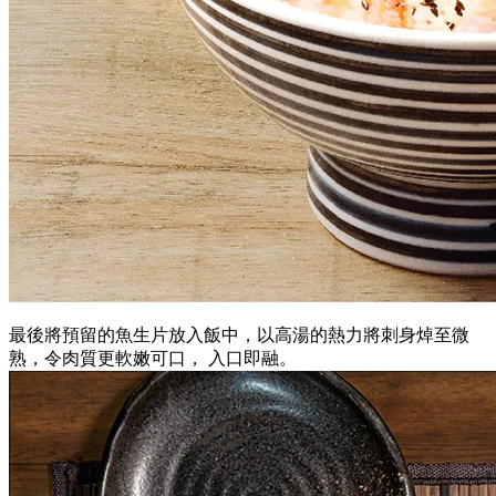
最後將預留的魚生片放入飯中，以高湯的熱力將刺身焯至微
熟，令肉質更軟嫩可口， 入口即融。