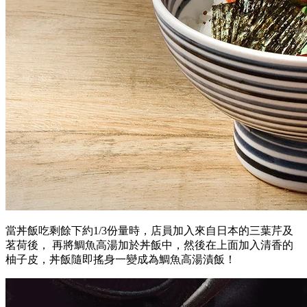
當丼飯吃剩餘下約
1/3
份量時，店員加入來自日本的三葉芹及
茗荷後， 再將鯛魚高湯加於丼飯中，然後在上面加入清香的
柚子皮，丼飯隨即搖身一變成為鯛魚高湯漬飯！