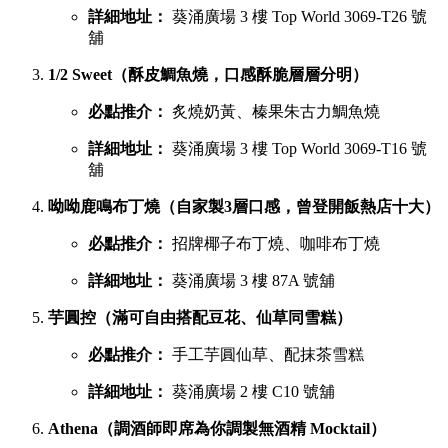
詳細地址：
葵涌廣場 3 樓 Top World 3069-T26 號
舖
1/2 Sweet（酥皮鯛魚燒，口感酥脆層層分明）
必點推介：
炙燒奶黃、榛果朱古力鯛魚燒
詳細地址：
葵涌廣場 3 樓 Top World 3069-T16 號
舖
呦呦鹿鳴布丁燒（自家製3層口感，曾登開飯熱店十大）
必點推介：
招牌椰子布丁燒、咖啡布丁燒
詳細地址：
葵涌廣場 3 樓 87A 號舖
芋圓控（滿可自由搭配豆花、仙草同雪糕）
必點推介：
手工芋圓仙草、配抹茶雪糕
詳細地址：
葵涌廣場 2 樓 C10 號舖
Athena（調酒師即席為你調製無酒精 Mocktail）