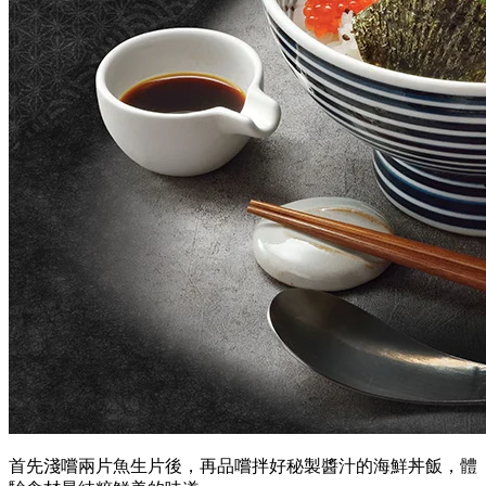
首先淺嚐兩片魚生片後，再品嚐拌好秘製醬汁的海鮮丼飯，體