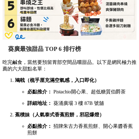
葵廣最強甜品 TOP 6 排行榜
吃完鹹食，當然要預留胃部空間品嚐甜品。以下是網民極力推
薦的六大甜點名單：
鳩戟（梳乎厘充滿空氣感，入口即化）
必點推介：
Pistachio開心果、超低糖質伯爵茶
詳細地址：
葵涌廣場 3 樓 87B 號舖
蕉積妹（人氣泰式香蕉煎餅，邪惡爆燈）
必點推介：
招牌朱古力香蕉煎餅、開心果醬香蕉
煎餅