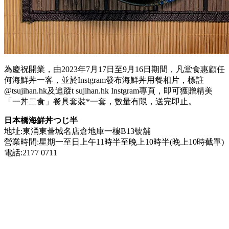
為慶祝開業，由
2023
年
7
月
17
日至
9
月
16
日期間，凡堂食惠顧任
何海鮮丼一客，並於
Instgram
發布海鮮丼用餐相片，標註
@tsujihan.hk
及追蹤
t sujihan.hk Instgram
專頁，即可獲贈精美
「一丼二食」餐具套裝
*
一套，數量有限，送完即止。
日本橋海鮮丼つじ半
地址:東涌東薈城名店倉地庫一樓B13號舖
營業時間:星期一至日上午11時半至晚上10時半(晚上10時截單)
電話:2177 0711