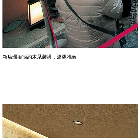
新店環境簡約木系裝潢，溫馨雅緻。