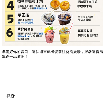
準備好你的胃口，這個週末就出發前往葵涌廣場，跟著這份清
單逐一品嚐吧！
標籤:
Hong Kong
香港
葵廣美食
葵芳好去處
葵芳 / 青衣
葵
涌廣場
葵廣掃街
香港平民美食
慧食貓
鳩戟
呦呦鹿鳴布丁