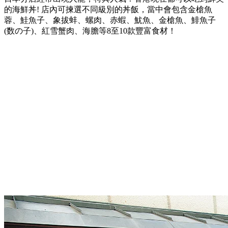
的海鮮丼!
店內可
揀選不同級別的丼飯，當中會包含金槍魚
蓉、鮭魚子、象拔蚌、螺肉、赤蝦、魷魚、金槍魚、鯡魚子
(
数の子
)
、紅雪蟹肉、海膽等
8
至
10
款豐富食材
！