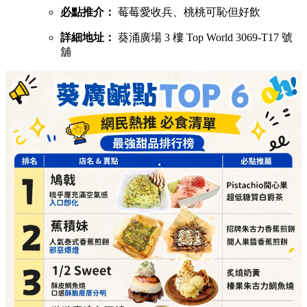
必點推介：
莓莓愛收兵、桃桃可恥但好飲
詳細地址：
葵涌廣場 3 樓 Top World 3069-T17 號
舖