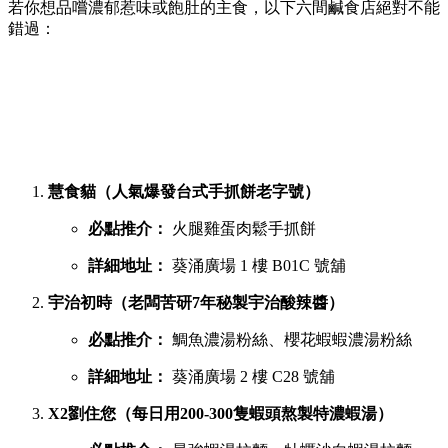
若你想品嚐濃郁惹味或飽肚的主食，以下六間鹹食店絕對不能
錯過：
慧食貓（人氣爆發台式手抓餅老字號）
必點推介：
火腿雞蛋肉鬆手抓餅
詳細地址：
葵涌廣場 1 樓 B01C 號舖
宇治初時（老闆苦研7年秘製宇治酸辣醬）
必點推介：
鯛魚濃湯粉絲、櫻花蝦蝦濃湯粉絲
詳細地址：
葵涌廣場 2 樓 C28 號舖
X2劉住您（每日用200-300隻蝦頭熬製特濃蝦湯）