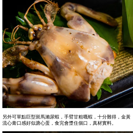
仲有焦糖青檸鵝肝多士、蘭王蛋櫻花蝦炒飯，配埋沙律、漬
物、湯、甜品共11款食物。