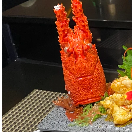
天婦羅定食，每款套餐都配有沙律及蒸蛋、吸物、甜品或咖
啡。