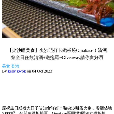
【尖沙咀美食】尖沙咀打卡鐵板燒Omakase！清酒
祭全日任飲清酒+送拖羅~Giveaway請你食好嘢
美食
香港
By
kelly kwok
on 04 Oct 2023
慶祝生日或者大日子唔知食咩好？嚟尖沙咀螢火喇，餐廳佔地
5,000呎，分開咗鐵板燒區、Omakase區同埋3間獨立鐵板燒