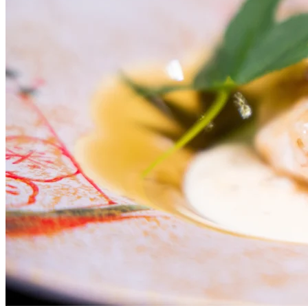
鐵板燒廚師特選晚餐$1490/位，