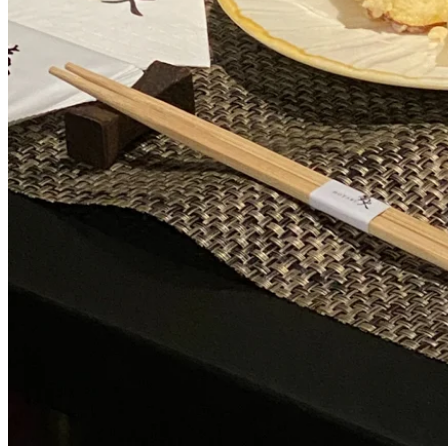
蒲燒鰻魚飯