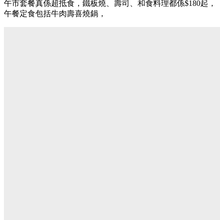
午市套餐真係超抵食，鐵板燒、壽司、和食料理都係$180起，
午餐定食包括
牛肉壽喜燒鍋，