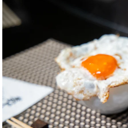
有齊
晒招牌菜包括澳洲龍蝦、甘鯛立鱗燒
、南非鮑魚、日本
A5和牛厚切或薄燒，