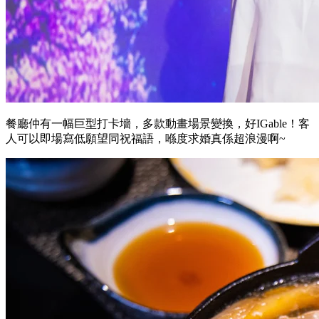
餐廳仲有一幅巨型打卡墻，多款動畫場景變換，好IGable！客
人可以即場寫低願望同祝福語，喺度求婚真係超浪漫啊~