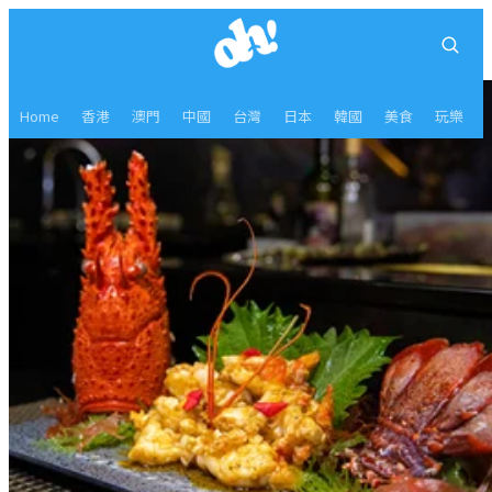
Home
香港
澳門
中國
台灣
日本
韓國
美食
玩樂