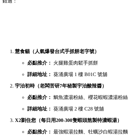
錯過：
慧食貓（人氣爆發台式手抓餅老字號）
必點推介：
火腿雞蛋肉鬆手抓餅
詳細地址：
葵涌廣場 1 樓 B01C 號舖
宇治初時（老闆苦研7年秘製宇治酸辣醬）
必點推介：
鯛魚濃湯粉絲、櫻花蝦蝦濃湯粉絲
詳細地址：
葵涌廣場 2 樓 C28 號舖
X2劉住您（每日用200-300隻蝦頭熬製特濃蝦湯）
必點推介：
最強蝦湯拉麵、牡蠣沙白蝦湯拉麵