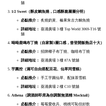
舖
1/2 Sweet（酥皮鯛魚燒，口感酥脆層層分明）
必點推介：
炙燒奶黃、榛果朱古力鯛魚燒
詳細地址：
葵涌廣場 3 樓 Top World 3069-T16 號
舖
呦呦鹿鳴布丁燒（自家製3層口感，曾登開飯熱店十大）
必點推介：
招牌椰子布丁燒、咖啡布丁燒
詳細地址：
葵涌廣場 3 樓 87A 號舖
芋圓控（滿可自由搭配豆花、仙草同雪糕）
必點推介：
手工芋圓仙草、配抹茶雪糕
詳細地址：
葵涌廣場 2 樓 C10 號舖
Athena（調酒師即席為你調製無酒精 Mocktail）
必點推介：
莓莓愛收兵、桃桃可恥但好飲