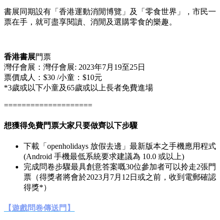
書展同期設有「香港運動消閒博覽」及「零食世界」，市民一
票在手，就可盡享閱讀、消閒及選購零食的樂趣。
香港書展
門票
灣仔會展：
灣仔會展
: 2023
年
7
月
19
至
25
日
票價成人：$30 /小童：$10元
*3歲或以下小童及65歲或以上長者免費進場
====================
想獲得免費門票大家只要做齊以下步驟
下載「openholidays 放假去邊」最新版本之手機應用程式
(Android 手機最低系統要求建議為 10.0 或以上)
完成問卷步驟最具創意答案嘅30位參加者可以拎走2張門
票（得獎者將會於2023月7月12日或之前，收到電郵確認
得獎*）
【遊戲問卷傳送門】