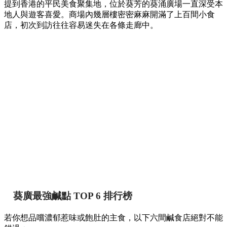
提到香港的平民美食聚集地，位於葵芳的葵涌廣場一直深受本
地人與遊客喜愛。商場內幾層樓密密麻麻開滿了上百間小食
店，初次到訪往往容易迷失在各條走廊中。
葵廣最強鹹點 TOP 6 排行榜
若你想品嚐濃郁惹味或飽肚的主食，以下六間鹹食店絕對不能