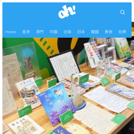
Home
香港
澳門
中國
台灣
日本
韓國
美食
玩樂