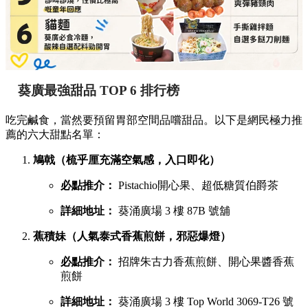
葵廣最強甜品 TOP 6 排行榜
吃完鹹食，當然要預留胃部空間品嚐甜品。以下是網民極力推
薦的六大甜點名單：
鳩戟（梳乎厘充滿空氣感，入口即化）
必點推介：
Pistachio開心果、超低糖質伯爵茶
詳細地址：
葵涌廣場 3 樓 87B 號舖
蕉積妹（人氣泰式香蕉煎餅，邪惡爆燈）
必點推介：
招牌朱古力香蕉煎餅、開心果醬香蕉
煎餅
詳細地址：
葵涌廣場 3 樓 Top World 3069-T26 號