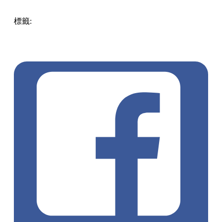
標籤:
中文(繁)
香港
熱話
灣仔 / 銅鑼灣 / 大坑
BOOKFAIR2023
HKTDC
HKTDCfairs
hkbookfair
hksportsleisure
香港書展
香港運動消閒博覽
零食世界
兒童及青少年文學
從香港閱讀世界
童來悅讀少年時