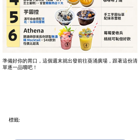
準備好你的胃口，這個週末就出發前往葵涌廣場，跟著這份清
單逐一品嚐吧！
標籤:
Hong Kong
香港
葵廣美食
葵芳好去處
葵芳 / 青衣
葵
涌廣場
葵廣掃街
香港平民美食
慧食貓
鳩戟
呦呦鹿鳴布丁
燒