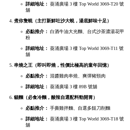
詳細地址：
葵涌廣場 3 樓 Top World 3069-T20 號
舖
煮你隻蜆（主打新鮮吐沙大蜆，湯底鮮味十足）
必點推介：
白酒牛油大光麵、台式沙茶濃湯花甲
粉
詳細地址：
葵涌廣場 3 樓 Top World 3069-T11 號
舖
串燒之王（即叫即燒，性價比極高的童年回憶）
必點推介：
混醬雞肉串燒、爽彈豬頸肉
詳細地址：
葵涌廣場 3 樓 89B 號舖
貓麵（必食冷麵，酸辣自選配料勁開胃）
必點推介：
手撕雞拌麵、自選多餸刀削麵
詳細地址：
葵涌廣場 3 樓 Top World 3069-T18 號
舖