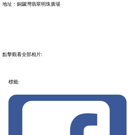
地址：銅鑼灣翡翠明珠廣場
點擊觀看全部相片:
標籤:
中文(繁)
香港
玩樂
銅鑼灣
灣仔 / 銅鑼灣 / 大坑
優惠
戲院優惠
影藝戲院
新戲院
翡翠明珠廣場
CINEART JP