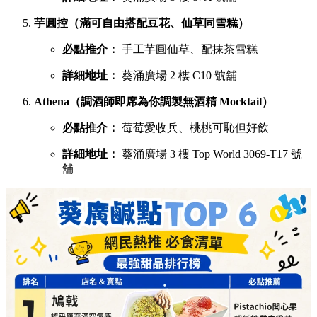
芋圓控（滿可自由搭配豆花、仙草同雪糕）
必點推介：
手工芋圓仙草、配抹茶雪糕
詳細地址：
葵涌廣場 2 樓 C10 號舖
Athena（調酒師即席為你調製無酒精 Mocktail）
必點推介：
莓莓愛收兵、桃桃可恥但好飲
詳細地址：
葵涌廣場 3 樓 Top World 3069-T17 號
舖