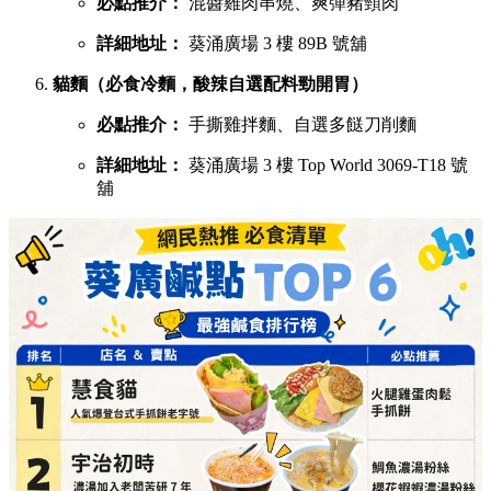
必點推介：
混醬雞肉串燒、爽彈豬頸肉
詳細地址：
葵涌廣場 3 樓 89B 號舖
貓麵（必食冷麵，酸辣自選配料勁開胃）
必點推介：
手撕雞拌麵、自選多餸刀削麵
詳細地址：
葵涌廣場 3 樓 Top World 3069-T18 號
舖