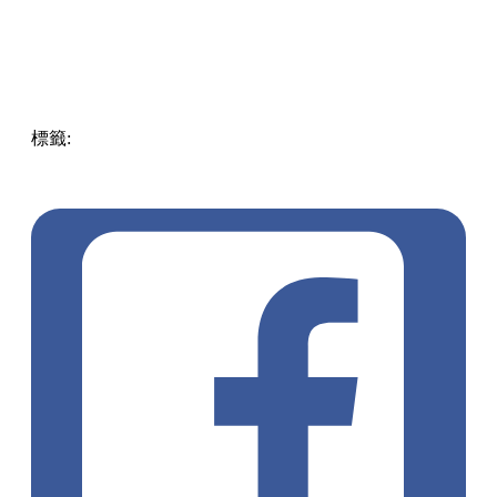
標籤:
Hong Kong
香港
葵廣美食
葵芳好去處
葵芳 / 青衣
葵
涌廣場
葵廣掃街
香港平民美食
慧食貓
鳩戟
呦呦鹿鳴布丁
燒