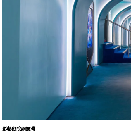
影藝戲院銅鑼灣