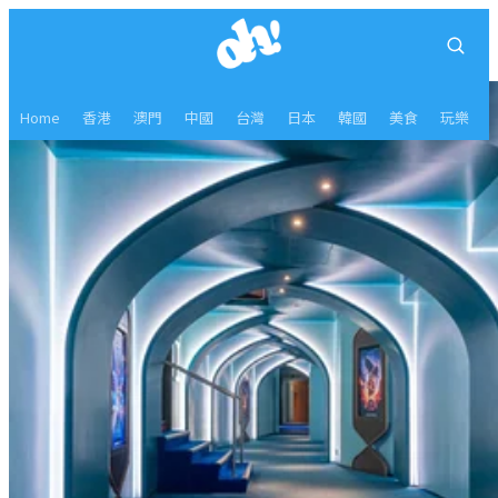
Home
香港
澳門
中國
台灣
日本
韓國
美食
玩樂