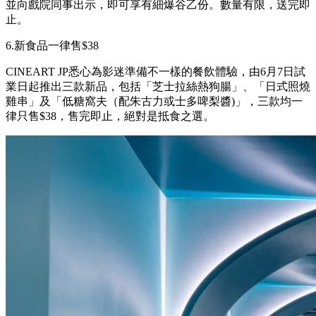
並向戲院同事出示，即可享有細爆谷乙份。數量有限，送完即
止。
6.新食品一律售$38
CINEART JP悉心為影迷準備不一樣的餐飲體驗，由6月7日試
業日起推出三款新品，包括「芝士拉絲熱狗腸」、「日式照燒
雞串」及「低糖窩夫（配朱古力或士多啤梨醬)」，三款均一
律只售$38，售完即止，絕對是抵食之選。