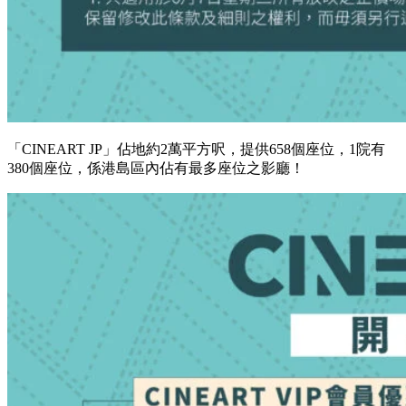
「CINEART JP」佔地約2萬平方呎，提供658個座位，1院有
380個座位，係港島區內佔有最多座位之影廳！