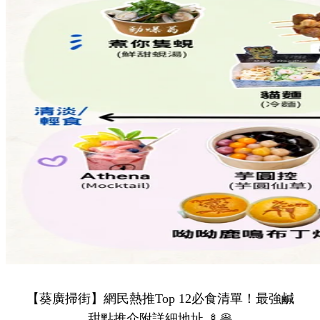
【葵廣掃街】網民熱推Top 12必食清單！最強鹹
甜點推介附詳細地址 🍢🥞