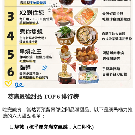
葵廣最強甜品 TOP 6 排行榜
吃完鹹食，當然要預留胃部空間品嚐甜品。以下是網民極力推
薦的六大甜點名單：
鳩戟（梳乎厘充滿空氣感，入口即化）