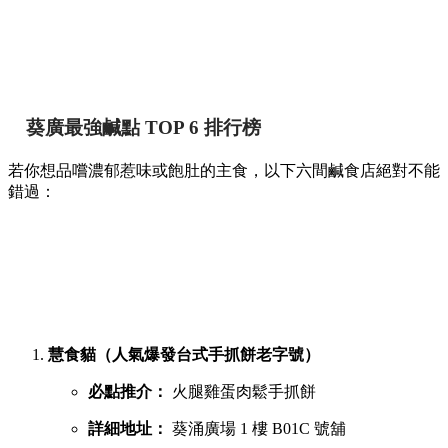
葵廣最強鹹點 TOP 6 排行榜
若你想品嚐濃郁惹味或飽肚的主食，以下六間鹹食店絕對不能
錯過：
慧食貓（人氣爆發台式手抓餅老字號）
必點推介：
火腿雞蛋肉鬆手抓餅
詳細地址：
葵涌廣場 1 樓 B01C 號舖