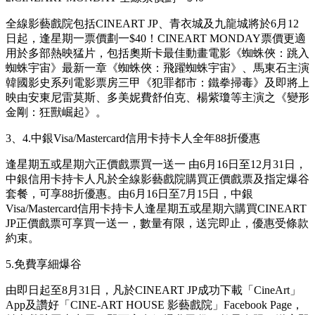
全線影藝戲院包括CINEART JP、青衣城及九龍城將於6月12
日起，逢星期一票價劃一$40！CINEART MONDAY票價更適
用於多部熱映猛片，包括奧斯卡最佳動畫電影《蜘蛛俠：跳入
蜘蛛宇宙》最新一章《蜘蛛俠：飛躍蜘蛛宇宙》、馬東石主演
韓國影史系列電影票房三甲《犯罪都市：鐵拳掃毒》及即將上
映由安東尼雷莫斯、多美妮費舒伯克、楊紫瓊等主演之《變形
金剛：狂獸崛起》。
3、4.中銀Visa/Mastercard信用卡持卡人全年88折優惠
逢星期五或星期六正價戲票買一送一 由6月16日至12月31日，
中銀信用卡持卡人凡於全線影藝戲院購買正價戲票及指定爆谷
套餐，可享88折優惠。由6月16日至7月15日，中銀
Visa/Mastercard信用卡持卡人逢星期五或星期六購買CINEART
JP正價戲票可享買一送一，數量有限，送完即止，優惠受條款
約束。
5.免費享細爆谷
由即日起至8月31日，凡於CINEART JP成功下載「CineArt」
App及讚好「CINE-ART HOUSE 影藝戲院」Facebook Page，