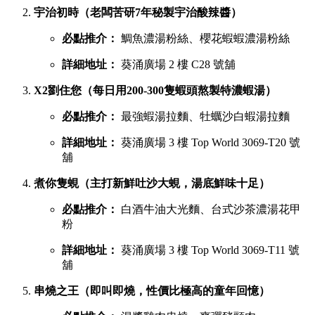
宇治初時（老闆苦研7年秘製宇治酸辣醬）
必點推介：
鯛魚濃湯粉絲、櫻花蝦蝦濃湯粉絲
詳細地址：
葵涌廣場 2 樓 C28 號舖
X2劉住您（每日用200-300隻蝦頭熬製特濃蝦湯）
必點推介：
最強蝦湯拉麵、牡蠣沙白蝦湯拉麵
詳細地址：
葵涌廣場 3 樓 Top World 3069-T20 號
舖
煮你隻蜆（主打新鮮吐沙大蜆，湯底鮮味十足）
必點推介：
白酒牛油大光麵、台式沙茶濃湯花甲
粉
詳細地址：
葵涌廣場 3 樓 Top World 3069-T11 號
舖
串燒之王（即叫即燒，性價比極高的童年回憶）