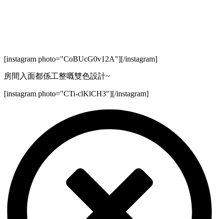
[instagram photo="CoBUcG0v12A"][/instagram]
房間入面都係工整嘅雙色設計~
[instagram photo="CTi-clKlCH3"][/instagram]