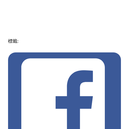
標籤:
中文(繁)
玩樂
日本
日本
酒店
東京
pantone
雙色酒店
toggle hotel suidobashi