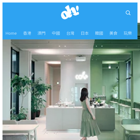
Home
香港
澳門
中國
台灣
日本
韓國
美食
玩樂