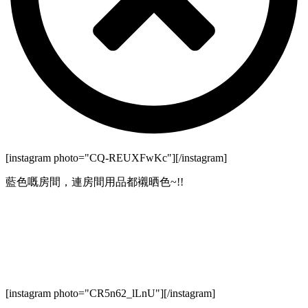
[instagram photo="CQ-REUXFwKc"][/instagram]
藍色嘅房間，連房間用品都襯晒色~!!
[instagram photo="CR5n62_lLnU"][/instagram]