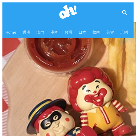
Home
香港
澳門
中國
台灣
日本
韓國
美食
玩樂