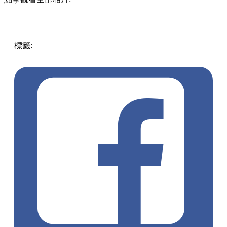
標籤:
中文(繁)
香港
香港
熱話
麥當勞
玩具
kfc
盲盒
CHUBBI
CHUNK
快餐店
本地設計
麥當勞叔叔
KFC上校