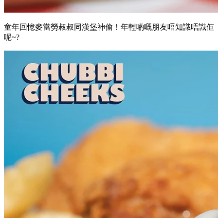
童年回憶麥當勞叔叔同漢堡神偷！年輕啲嘅朋友唔知識唔識佢
呢~?