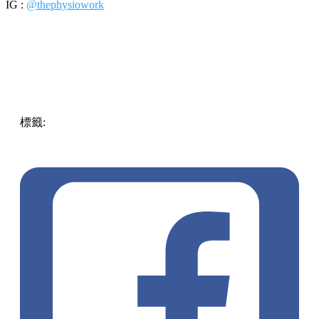
IG :
@thephysiowork
標籤:
中文(繁)
香港
中環
熱話
中環 / 上環 / 西環
中環好去
處
按摩
痛症
運動創傷
痛症治療
手法治療
改善關節活動
長
期痛症