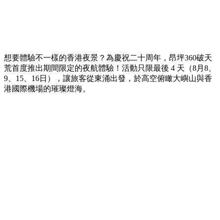
想要體驗不一樣的香港夜景？為慶祝二十周年，昂坪360破天
荒首度推出期間限定的夜航體驗！活動只限最後 4 天（8月8、
9、15、16日），讓旅客從東涌出發，於高空俯瞰大嶼山與香
港國際機場的璀璨燈海。