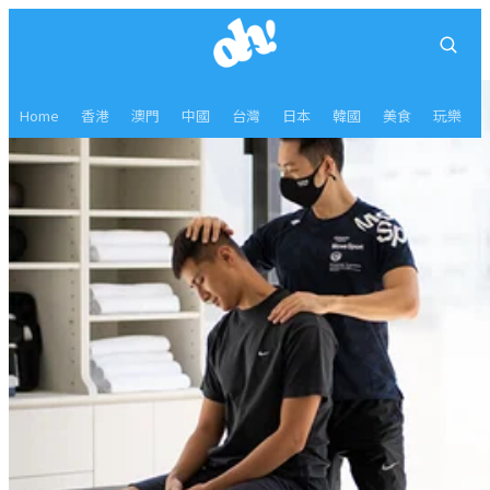
Home
香港
澳門
中國
台灣
日本
韓國
美食
玩樂