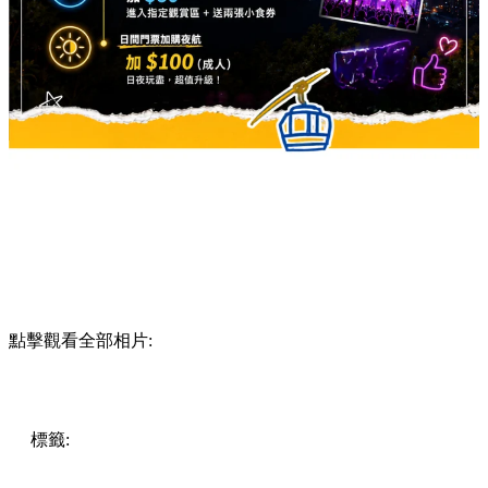
點擊觀看全部相片:
標籤:
Hong Kong
香港
香港打卡
週末好去處
昂坪360
昂坪
360夜間纜車
香港夜景
大嶼山景點
霓虹市集
903音樂會
昂
坪市集