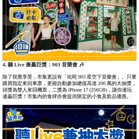
4. 聽 Live 兼贏巨獎：903 音樂會 🎶
除了視覺享受，市集更設有「叱咤 903 星空下音樂會」。只要
購買指定來回車票，更能自動參加總值高達 200 萬的大抽獎，
頭獎為雙人來回機票，二獎為 iPhone 17 (256GB)，讓你邊玩
邊贏巨獎！市集內的食肆亦會提供限定的小食及飲品優惠。