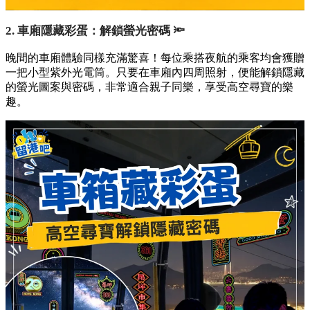
2. 車廂隱藏彩蛋：解鎖螢光密碼 🔦
晚間的車廂體驗同樣充滿驚喜！每位乘搭夜航的乘客均會獲贈
一把小型紫外光電筒。只要在車廂內四周照射，便能解鎖隱藏
的螢光圖案與密碼，非常適合親子同樂，享受高空尋寶的樂
趣。