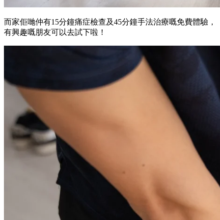
而家佢哋仲有15分鐘痛症檢查及45分鐘手法治療嘅免費體驗，
有興趣嘅朋友可以去試下啦！