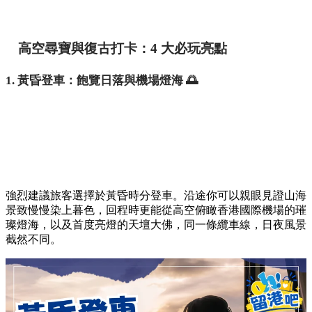
高空尋寶與復古打卡：4 大必玩亮點
1. 黃昏登車：飽覽日落與機場燈海 🌅
強烈建議旅客選擇於黃昏時分登車。沿途你可以親眼見證山海
景致慢慢染上暮色，回程時更能從高空俯瞰香港國際機場的璀
璨燈海，以及首度亮燈的天壇大佛，同一條纜車線，日夜風景
截然不同。