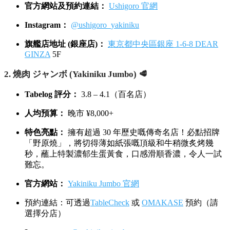
官方網站及預約連結：
Ushigoro 官網
Instagram：
@ushigoro_yakiniku
旗艦店地址 (銀座店)：
東京都中央區銀座 1-6-8 DEAR
GINZA
5F
2. 燒肉 ジャンボ (Yakiniku Jumbo) 🥩
Tabelog 評分：
3.8 – 4.1（百名店）
人均預算：
晚市 ¥8,000+
特色亮點：
擁有超過 30 年歷史嘅傳奇名店！必點招牌
「野原燒」，將切得薄如紙張嘅頂級和牛稍微炙烤幾
秒，蘸上特製濃郁生蛋黃食，口感滑順香濃，令人一試
難忘。
官方網站：
Yakiniku Jumbo 官網
預約連結：可透過
TableCheck
或
OMAKASE
預約（請
選擇分店）