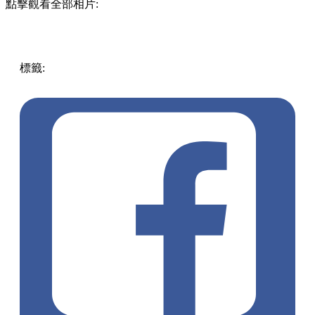
點擊觀看全部相片:
標籤:
中文(繁)
澳門
澳門
美食
cafe
葡撻
澳門好去處
澳門美
食
澳門cafe