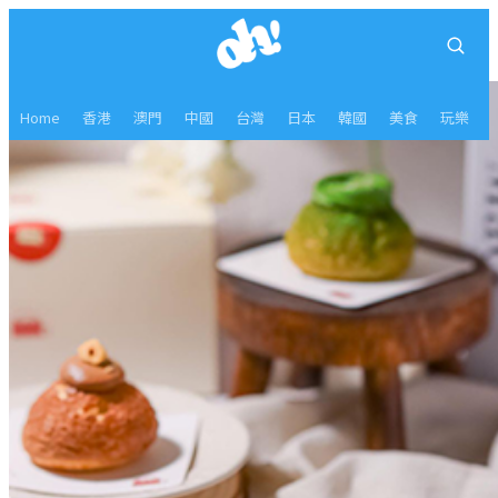
Home
香港
澳門
中國
台灣
日本
韓國
美食
玩樂