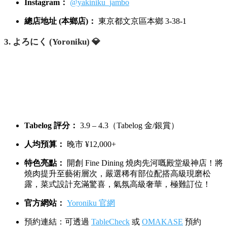
Instagram：
@yakiniku_jambo
總店地址 (本鄉店)：
東京都文京區本鄉 3-38-1
3. よろにく (Yoroniku) 💎
Tabelog 評分：
3.9 – 4.3（Tabelog 金/銀賞）
人均預算：
晚市 ¥12,000+
特色亮點：
開創 Fine Dining 燒肉先河嘅殿堂級神店！將
燒肉提升至藝術層次，嚴選稀有部位配搭高級現磨松
露，菜式設計充滿驚喜，氣氛高級奢華，極難訂位！
官方網站：
Yoroniku 官網
預約連結：可透過
TableCheck
或
OMAKASE
預約