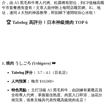
介，由 A5 黑毛和牛專人代烤、松露稀有部位，到CP值極高嘅
午市套餐應有盡有！文章入面仲附上每間店嘅官網、IG、地
址，連同 4 大預約神器教學，即刻睇下邊間啱你心水啦！
🏆 Tabelog 高評分！日本神級燒肉 TOP 6
1. 燒肉 うしごろ (Ushigoro) 👑
Tabelog 評分：
3.7 – 4.1（百名店）
人均預算：
晚市 ¥10,000+
特色亮點：
主打頂級 A5 黑毛和牛，由訓練有素嘅店員
全程專人代烤，掌握最佳熟度。肉質入口即溶，油花分
佈完美，係東京極具代表性嘅高級燒肉名店！