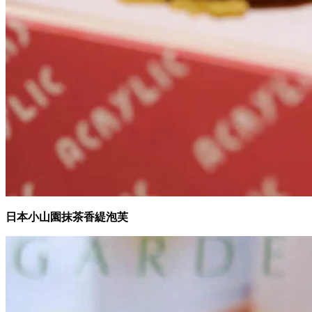
日本小山園抹茶香緹泡芙