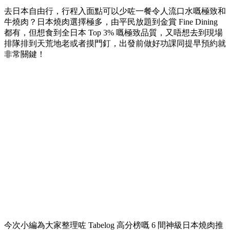
去日本自由行，行程入面點可以少咗一餐令人流口水嘅極致和
牛燒肉？日本燒肉選擇極多，由平民放題到金賞 Fine Dining
都有，但想食到全日本 Top 3% 嘅極致品質，又唔想去到現場
排隊排到天荒地老或者摸門釘，出發前做好功課同提早預約就
非常關鍵！
今次小編為大家整理咗 Tabelog 高分榜嘅 6 間神級日本燒肉推