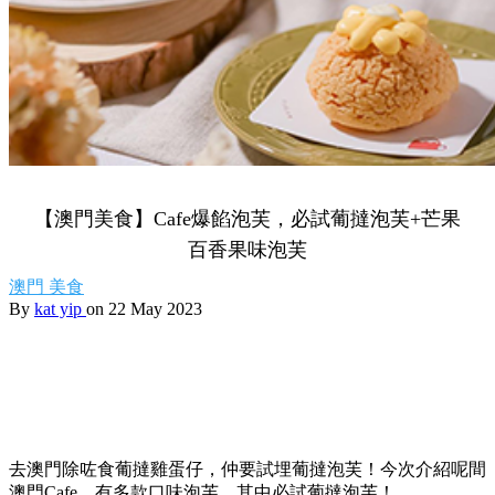
【澳門美食】Cafe爆餡泡芙，必試葡撻泡芙+芒果
百香果味泡芙
澳門
美食
By
kat yip
on 22 May 2023
去澳門除咗食葡撻雞蛋仔，仲要試埋葡撻泡芙！今次介紹呢間
澳門Cafe，有多款口味泡芙，其中必試葡撻泡芙！