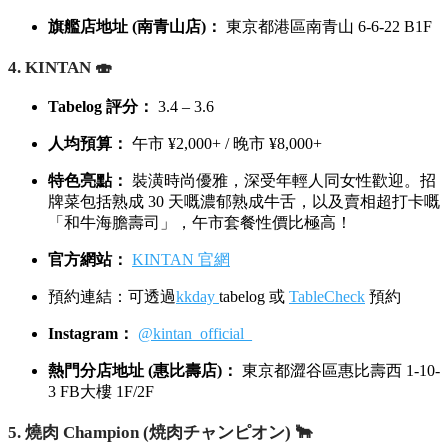
旗艦店地址 (南青山店)：
東京都港區南青山 6-6-22 B1F
4. KINTAN 🍣
Tabelog 評分：
3.4 – 3.6
人均預算：
午市 ¥2,000+ / 晚市 ¥8,000+
特色亮點：
裝潢時尚優雅，深受年輕人同女性歡迎。招
牌菜包括熟成 30 天嘅濃郁熟成牛舌，以及賣相超打卡嘅
「和牛海膽壽司」，午市套餐性價比極高！
官方網站：
KINTAN 官網
預約連結：可透過
kkday
tabelog 或
TableCheck
預約
Instagram：
@kintan_official_
熱門分店地址 (惠比壽店)：
東京都澀谷區惠比壽西 1-10-
3 FB大樓 1F/2F
5. 燒肉 Champion (焼肉チャンピオン) 🐂