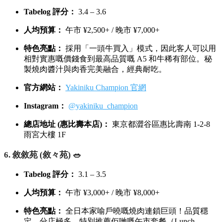
Tabelog 評分：
3.4 – 3.6
人均預算：
午市 ¥2,500+ / 晚市 ¥7,000+
特色亮點：
採用「一頭牛買入」模式，因此客人可以用
相對實惠嘅價錢食到最高品質嘅 A5 和牛稀有部位。秘
製燒肉醬汁與肉香完美融合，經典耐吃。
官方網站：
Yakiniku Champion 官網
Instagram：
@yakiniku_champion
總店地址 (惠比壽本店)：
東京都澀谷區惠比壽南 1-2-8
雨宮大樓 1F
6. 敘敘苑 (敘々苑) 🥗
Tabelog 評分：
3.1 – 3.5
人均預算：
午市 ¥3,000+ / 晚市 ¥8,000+
特色亮點：
全日本家喻戶曉嘅燒肉連鎖巨頭！品質穩
定、分店極多。特別推薦佢哋嘅午市套餐（Lunch