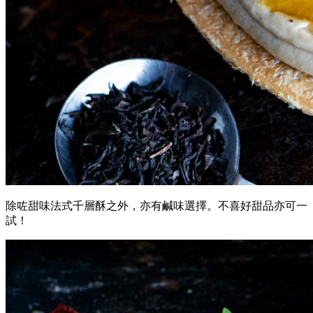
除咗甜味法式千層酥之外，亦有鹹味選擇。不喜好甜品亦可一
試！