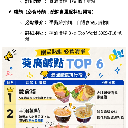
詳細地址：
葵涌廣場 3 樓 89B 號舖
貓麵（必食冷麵，酸辣自選配料勁開胃）
必點推介：
手撕雞拌麵、自選多餸刀削麵
詳細地址：
葵涌廣場 3 樓 Top World 3069-T18 號
舖