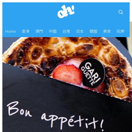
Home
香港
澳門
中國
台灣
日本
韓國
美食
玩樂