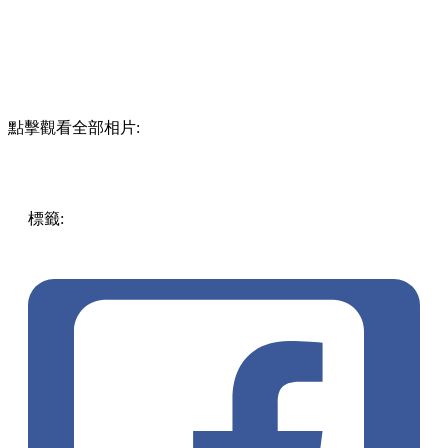
點擊觀看全部相片:
標籤:
中文(繁)
美食
香港
香港
美食
人氣美食
香港美食
銅鑼
灣美食
銅鑼灣
灣仔 / 銅鑼灣 / 大坑
法式千層酥
mille
presse
Gariguette