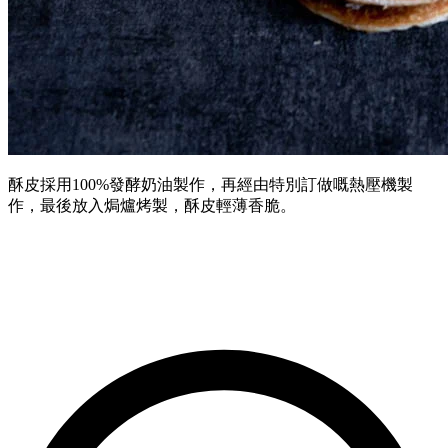
酥皮採用100%發酵奶油製作，再經由特別訂做嘅熱壓機製
作，最後放入焗爐烤製，酥皮輕薄香脆。