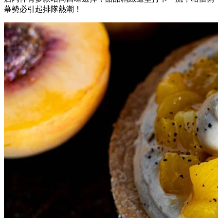
幕勢必引起排隊熱潮！