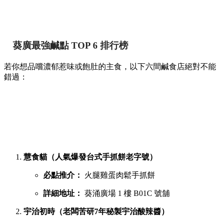
葵廣最強鹹點 TOP 6 排行榜
若你想品嚐濃郁惹味或飽肚的主食，以下六間鹹食店絕對不能
錯過：
慧食貓（人氣爆發台式手抓餅老字號）
必點推介：
火腿雞蛋肉鬆手抓餅
詳細地址：
葵涌廣場 1 樓 B01C 號舖
宇治初時（老闆苦研7年秘製宇治酸辣醬）