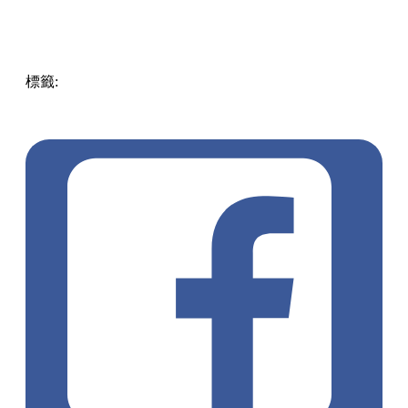
標籤:
Hong Kong
香港
葵廣美食
葵芳好去處
葵芳 / 青衣
葵
涌廣場
葵廣掃街
香港平民美食
慧食貓
鳩戟
呦呦鹿鳴布丁
燒