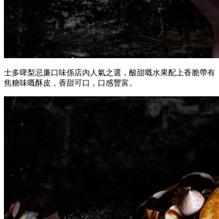
士多啤梨忌廉口味係店內人氣之選，酸甜嘅水果配上香脆帶有
焦糖味嘅酥皮，香甜可口，口感豐富。