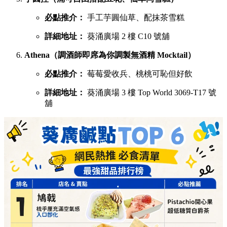
必點推介：
手工芋圓仙草、配抹茶雪糕
詳細地址：
葵涌廣場 2 樓 C10 號舖
Athena（調酒師即席為你調製無酒精 Mocktail）
必點推介：
莓莓愛收兵、桃桃可恥但好飲
詳細地址：
葵涌廣場 3 樓 Top World 3069-T17 號
舖