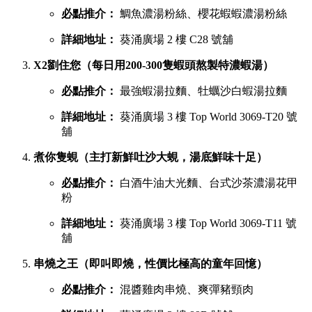
必點推介：
鯛魚濃湯粉絲、櫻花蝦蝦濃湯粉絲
詳細地址：
葵涌廣場 2 樓 C28 號舖
X2劉住您（每日用200-300隻蝦頭熬製特濃蝦湯）
必點推介：
最強蝦湯拉麵、牡蠣沙白蝦湯拉麵
詳細地址：
葵涌廣場 3 樓 Top World 3069-T20 號
舖
煮你隻蜆（主打新鮮吐沙大蜆，湯底鮮味十足）
必點推介：
白酒牛油大光麵、台式沙茶濃湯花甲
粉
詳細地址：
葵涌廣場 3 樓 Top World 3069-T11 號
舖
串燒之王（即叫即燒，性價比極高的童年回憶）
必點推介：
混醬雞肉串燒、爽彈豬頸肉