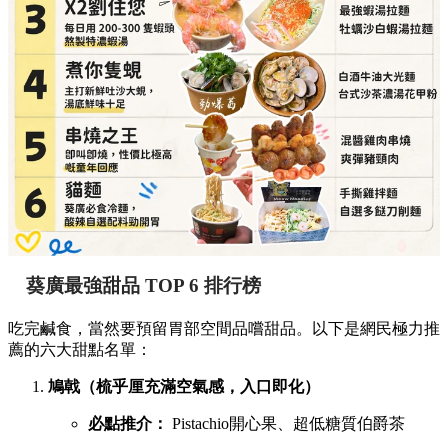
葵廣最強甜品 TOP 6 排行榜
吃完鹹食，當然要預留胃部空間品嚐甜品。以下是網民極力推
薦的六大甜點名單：
鳩戟（梳乎厘充滿空氣感，入口即化）
必點推介：
Pistachio開心果、超低糖質伯爵茶