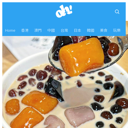
Home
香港
澳門
中國
台灣
日本
韓國
美食
玩樂