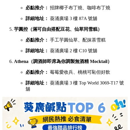
必點推介：
招牌椰子布丁燒、咖啡布丁燒
詳細地址：
葵涌廣場 3 樓 87A 號舖
芋圓控（滿可自由搭配豆花、仙草同雪糕）
必點推介：
手工芋圓仙草、配抹茶雪糕
詳細地址：
葵涌廣場 2 樓 C10 號舖
Athena（調酒師即席為你調製無酒精 Mocktail）
必點推介：
莓莓愛收兵、桃桃可恥但好飲
詳細地址：
葵涌廣場 3 樓 Top World 3069-T17 號
舖