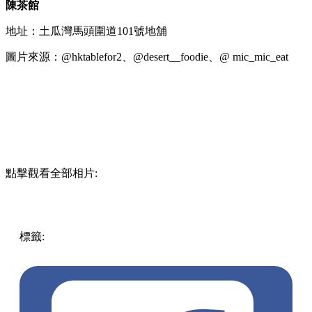
陳茶館
地址：土瓜灣馬頭圍道101號地舖
圖片來源：@hktablefor2、@desert__foodie、@ mic_mic_eat
點擊觀看全部相片:
標籤:
中文(繁)
香港
香港
美食
甜品
香港美食
芋圓
紅磡 / 土
瓜灣 / 九龍城
土瓜灣
土瓜灣美食