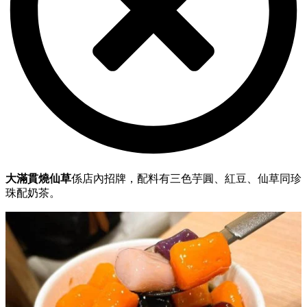
大滿貫燒仙草
係店內招牌，配料有三色芋圓、紅豆、仙草同珍
珠配奶茶。