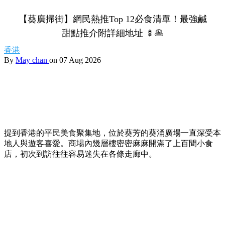
【葵廣掃街】網民熱推Top 12必食清單！最強鹹
甜點推介附詳細地址 🍢🥞
香港
By
May chan
on 07 Aug 2026
提到香港的平民美食聚集地，位於葵芳的葵涌廣場一直深受本
地人與遊客喜愛。商場內幾層樓密密麻麻開滿了上百間小食
店，初次到訪往往容易迷失在各條走廊中。