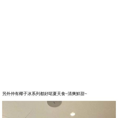
另外仲有椰子冰系列都好啱夏天食~清爽鮮甜~