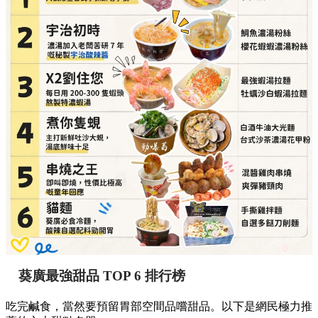
葵廣最強甜品 TOP 6 排行榜
吃完鹹食，當然要預留胃部空間品嚐甜品。以下是網民極力推