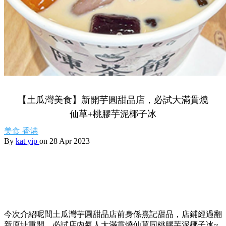
【土瓜灣美食】新開芋圓甜品店，必試大滿貫燒
仙草+桃膠芋泥椰子冰
美食
香港
By
kat yip
on 28 Apr 2023
今次介紹呢間土瓜灣芋圓甜品店前身係熹記甜品，店鋪經過翻
新原址重開，必試店內氣人大滿貫燒仙草同桃膠芋泥椰子冰~