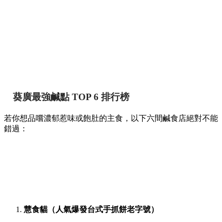
葵廣最強鹹點 TOP 6 排行榜
若你想品嚐濃郁惹味或飽肚的主食，以下六間鹹食店絕對不能
錯過：
慧食貓（人氣爆發台式手抓餅老字號）