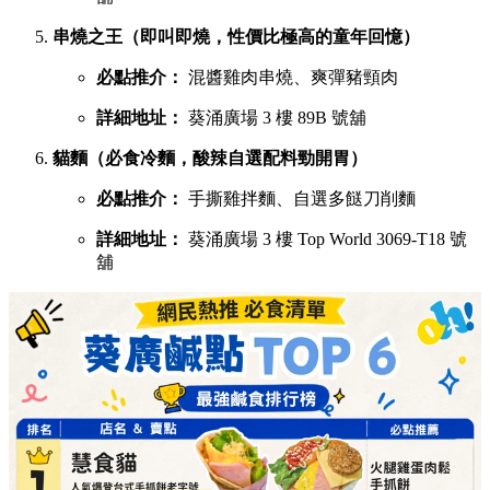
串燒之王（即叫即燒，性價比極高的童年回憶）
必點推介：
混醬雞肉串燒、爽彈豬頸肉
詳細地址：
葵涌廣場 3 樓 89B 號舖
貓麵（必食冷麵，酸辣自選配料勁開胃）
必點推介：
手撕雞拌麵、自選多餸刀削麵
詳細地址：
葵涌廣場 3 樓 Top World 3069-T18 號
舖