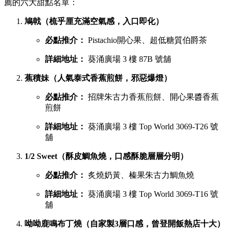
薦的六大甜點名單：
鳩戟（梳乎厘充滿空氣感，入口即化）
必點推介：
Pistachio開心果、超低糖質伯爵茶
詳細地址：
葵涌廣場 3 樓 87B 號舖
蕉積妹（人氣泰式香蕉煎餅，邪惡爆燈）
必點推介：
招牌朱古力香蕉煎餅、開心果醬香蕉
煎餅
詳細地址：
葵涌廣場 3 樓 Top World 3069-T26 號
舖
1/2 Sweet（酥皮鯛魚燒，口感酥脆層層分明）
必點推介：
炙燒奶黃、榛果朱古力鯛魚燒
詳細地址：
葵涌廣場 3 樓 Top World 3069-T16 號
舖
呦呦鹿鳴布丁燒（自家製3層口感，曾登開飯熱店十大）