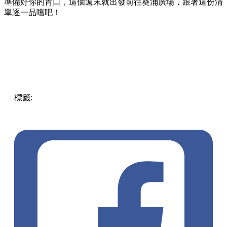
準備好你的胃口，這個週末就出發前往葵涌廣場，跟著這份清
單逐一品嚐吧！
標籤:
Hong Kong
香港
葵廣美食
葵芳好去處
葵芳 / 青衣
葵
涌廣場
葵廣掃街
香港平民美食
慧食貓
鳩戟
呦呦鹿鳴布丁
燒