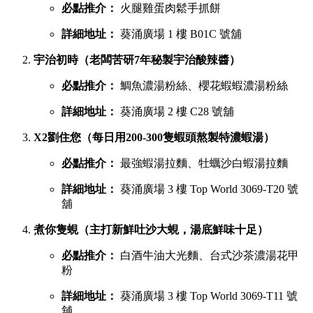
必點推介：
火腿雞蛋肉鬆手抓餅
詳細地址：
葵涌廣場 1 樓 B01C 號舖
宇治初時（老闆苦研7年秘製宇治酸辣醬）
必點推介：
鯛魚濃湯粉絲、櫻花蝦蝦濃湯粉絲
詳細地址：
葵涌廣場 2 樓 C28 號舖
X2劉住您（每日用200-300隻蝦頭熬製特濃蝦湯）
必點推介：
最強蝦湯拉麵、牡蠣沙白蝦湯拉麵
詳細地址：
葵涌廣場 3 樓 Top World 3069-T20 號
舖
煮你隻蜆（主打新鮮吐沙大蜆，湯底鮮味十足）
必點推介：
白酒牛油大光麵、台式沙茶濃湯花甲
粉
詳細地址：
葵涌廣場 3 樓 Top World 3069-T11 號
舖