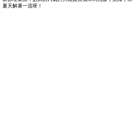
夏天解暑一流呀！