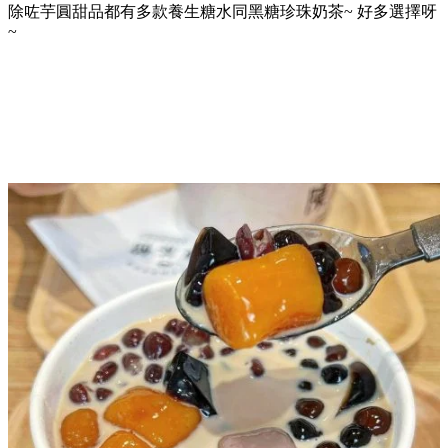
除咗芋圓甜品都有多款養生糖水同黑糖珍珠奶茶~ 好多選擇呀
~