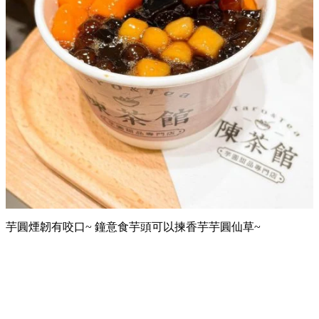
芋圓煙韌有咬口~ 鐘意食芋頭可以揀香芋芋圓仙草~