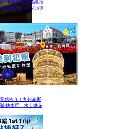
防中暑香港單車路線推
/附Google Map導
景點推介！九州豪斯
層旋轉木馬、水上煙花