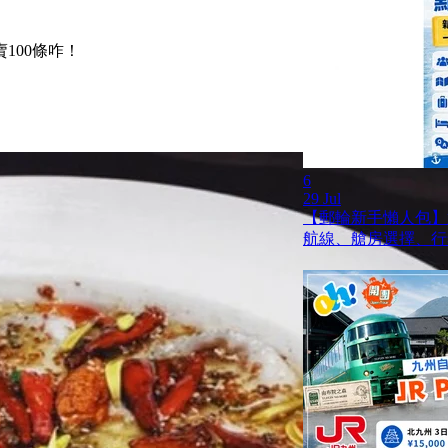
100條咋！
6
29 Jul
【郵輪新手懶人包】
航線、艙房選擇、行