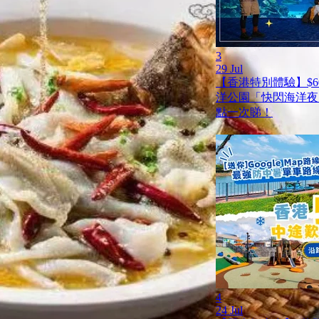
3
29 Jul
【香港特別體驗】$6
洋公園「快閃海洋夜
點一次睇！
4
24 Jul