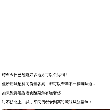
時至今日已經喺好多地方可以食得到！
但所用嘅配料同份量各異，都可以帶嚟不一樣嘅味道～
如果覺得喺香港食酸菜魚有啲奢侈，
咁不妨北上一試，平民價都食到高質惹味嘅酸菜魚！