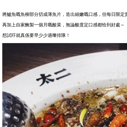
將鱸魚嘅魚柳部分切成薄魚片，造出細嫩嘅口感，但每日限定賣
再加上自家醃製一個月嘅酸菜，無論酸度定口感都恰到好處～
想試吓就真係要早少少過嚟排隊！