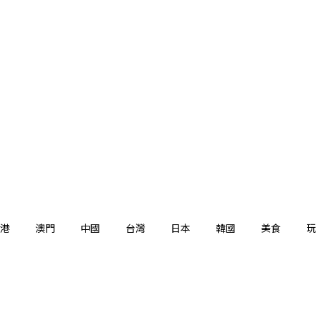
港
澳門
中國
台灣
日本
韓國
美食
玩