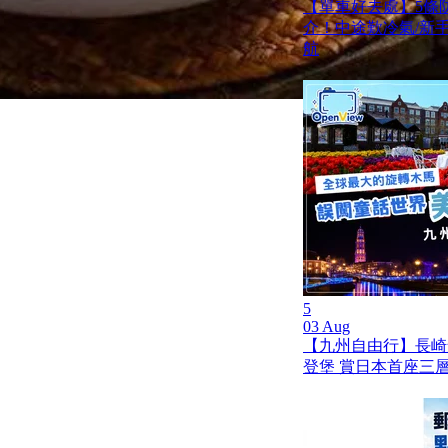
【單車好去處】5條
介！中途歎冷氣/新手啱踩
航
5
03 Aug
【九州自由行】長崎
登堡 賞日本首座三