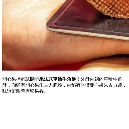
開心果控必試
開心果法式車輪牛角酥
！外酥內韌的車輪牛角
酥，面頭有
開心果朱古力
脆脆，
內餡有香濃開心果朱古力醬，
味道鮮甜帶有堅果香。