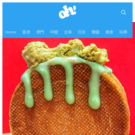
Home
香港
澳門
中國
台灣
日本
韓國
美食
玩樂