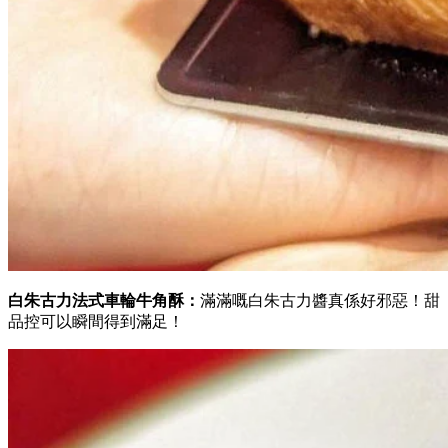
白朱古力法式車輪牛角酥：
滿滿嘅白朱古力醬真係好邪惡！甜
品控可以瞬間得到滿足！