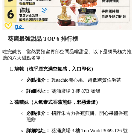
葵廣最強甜品 TOP 6 排行榜
吃完鹹食，當然要預留胃部空間品嚐甜品。以下是網民極力推
薦的六大甜點名單：
鳩戟（梳乎厘充滿空氣感，入口即化）
必點推介：
Pistachio開心果、超低糖質伯爵茶
詳細地址：
葵涌廣場 3 樓 87B 號舖
蕉積妹（人氣泰式香蕉煎餅，邪惡爆燈）
必點推介：
招牌朱古力香蕉煎餅、開心果醬香蕉
煎餅
詳細地址：
葵涌廣場 3 樓 Top World 3069-T26 號