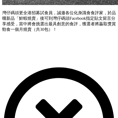
灣仔碼頭更全港招募試食員，誠邀各位化身識食食評家，於品
嚐新品「鮮蝦燒賣」後可到灣仔碼頭Facebook指定貼文留言分
享感受，當中將會挑選出最具創意的食評，獲選者將贏取獎賞
勁食一個月燒賣（共30包）！