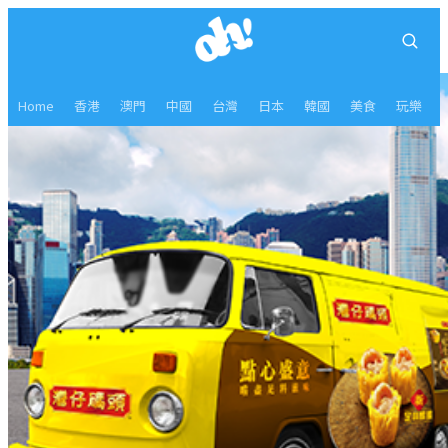
Home
香港
澳門
中國
台灣
日本
韓國
美食
玩樂